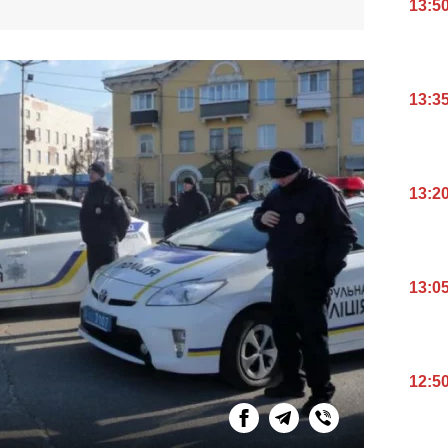
13:5
13:3
13:2
13:0
12:5