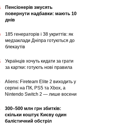
Пенсіонерів змусять
5
повернути надбавки: мають 10
днів
185 генераторів і 38 укриттів: як
0
медзаклади Дніпра готуються до
блекаутів
Українців хочуть кидати за грати
5
за картки: готують нові правила
Aliens: Fireteam Elite 2 виходить у
0
серпні на ПК, PS5 та Xbox, а
Nintendo Switch 2 — лише восени
300–500 млн грн збитків:
5
скільки коштує Києву один
балістичний обстріл