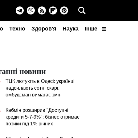
о
Техно
Здоров'я
Наука
Інше
танні новини
ТЦК лютують в Одесі: українці
0
надсилають сотні скарг,
омбудсман вимагає змін
Кабмін розширив "Доступні
5
кредити 5-7-9%": бізнес отримає
позики під 1% річних