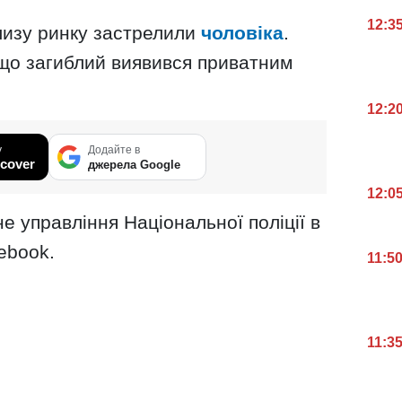
12:3
лизу ринку застрелили
чоловіка
.
що загиблий виявився приватним
12:2
у
Додайте в
cover
джерела Google
12:0
е управління Національної поліції в
ebook.
11:5
11:3