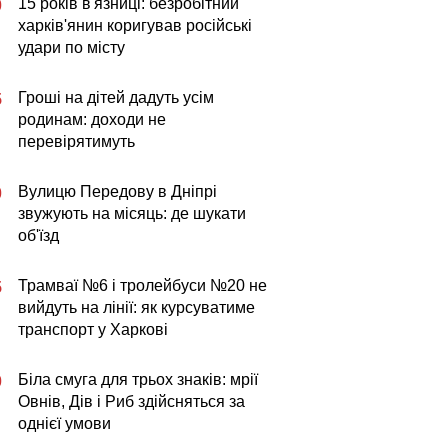
15 років в'язниці: безробітний
0
харків'янин коригував російські
удари по місту
Гроші на дітей дадуть усім
5
родинам: доходи не
перевірятимуть
Вулицю Передову в Дніпрі
0
звужують на місяць: де шукати
об'їзд
Трамваї №6 і тролейбуси №20 не
5
вийдуть на лінії: як курсуватиме
транспорт у Харкові
Біла смуга для трьох знаків: мрії
0
Овнів, Дів і Риб здійсняться за
однієї умови