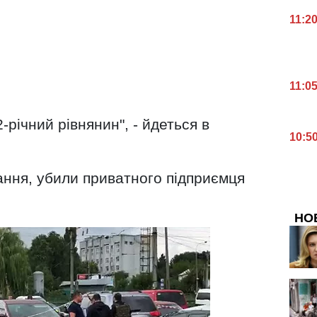
11:2
11:0
-річний рівнянин", - йдеться в
10:5
ання, убили приватного підприємця
НО