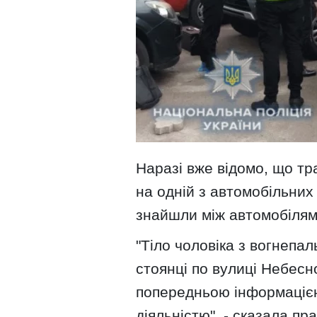
Наразі вже відомо, що тр
на одній з автомобільних 
знайшли між автомобілям
"Тіло чоловіка з вогнепа
стоянці по вулиці Небесн
попередньою інформацією
діяльністю", - сказала пр