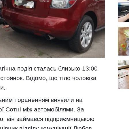
агічна подія сталась близько 13:00
стоянок. Відомо, що тіло чоловіка
и.
льним пораненням виявили на
ої Сотні між автомобілями. За
, він займався підприємницькою
ацівник відділу комунікації Любов