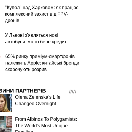
"Купол" над Харковом: як працює
0
комплексний захист від FPV-
дронів
У Львові з'являться нові
5
автобуси: місто бере кредит
65% ринку преміум-смартфонів
0
належить Apple: китайські бренди
скорочують розрив
ВИНИ ПАРТНЕРІВ
Olena Zelenska's Life
Changed Overnight
From Albinos To Polygamists:
The World's Most Unique