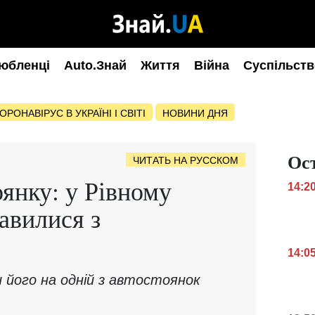
юбленці
Auto.Знай
Життя
Війна
Суспільств
ОРОНАВІРУС В УКРАЇНІ І СВІТІ
НОВИНИ ДНЯ
Ос
ЧИТАТЬ НА РУССКОМ
оянку: у Рівному
14:2
авилися з
14:0
 його на одній з автостоянок