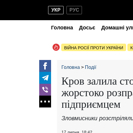
УКР
РУС
Головна
Досьє
Домашні ул
ВІЙНА РОСІЇ ПРОТИ УКРАЇНИ
К
Головна
Події
Кров залила ст
жорстоко розпр
підприємцем
Зловмисники розстріляли
17 липня, 18:42