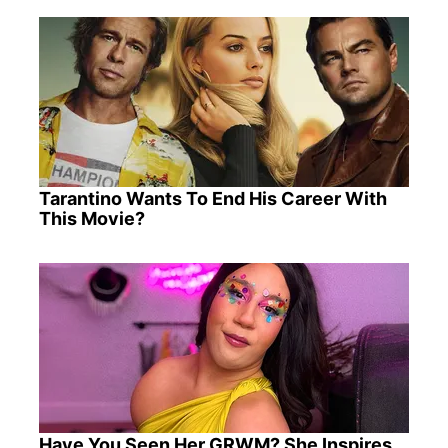
Tarantino Wants To End His Career With
This Movie?
Have You Seen Her GRWM? She Inspires