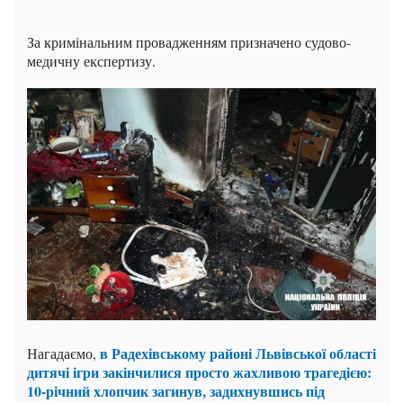
За кримінальним провадженням призначено судово-
медичну експертизу.
в Радехівському районі Львівської області
Нагадаємо,
дитячі ігри закінчилися просто жахливою трагедією:
10-річний хлопчик загинув, задихнувшись під