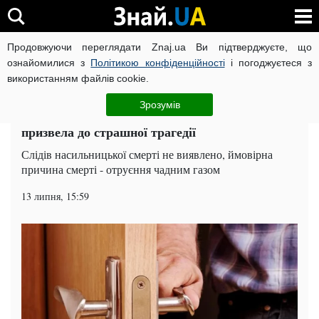
Продовжуючи переглядати Znaj.ua Ви підтверджуєте, що
ВІЙНА РОСІЇ ПРОТИ УКРАЇНИ
КОРОНАВІРУС В УКРАЇНІ І
ознайомилися з
Політикою конфіденційності
і погоджуєтеся з
використанням файлів cookie.
Головна
Події
ЧИТАТЬ НА РУССКОМ
Зрозумів
Зачинив одних вдома: недбалість батька
призвела до страшної трагедії
Слідів насильницької смерті не виявлено, ймовірна
причина смерті - отруєння чадним газом
13 липня, 15:59