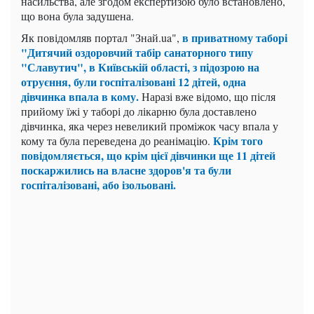
насильства, але згодом експертизою було встановлено,
що вона була задушена.
в приватному таборі
Як повідомляв портал "Знай.ua",
"
Дитячий оздоровчий табір санаторного типу
"Славутич", в Київській області, з підозрою на
отруєння, були госпіталізовані 12 дітей, одна
дівчинка
впала в кому.
Наразі вже відомо, що після
прийому їжі у таборі до лікарню була доставлено
дівчинка, яка через невеликий проміжок часу впала у
Крім того
кому та була переведена до реанімацію.
повідомляється, що крім цієї дівчинки ще 11 дітей
поскаржились на власне здоров'я та були
госпіталізовані, або ізольовані.