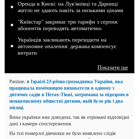
Оренда в Києві: на Лук'янівці та Дарниці
житло не здають навіть за низькими цінами
"Київстар" закриває три тарифи з серпня:
абонентів переводять автоматично
Українців закликають переходити на
автономне опалення: держава компенсує
витрати
Показати ще
в Ізраїлі 23-річна громадянка України, яка
Раніше,
працювала помічницею вихователя в одному з
дитячих садів в Петах-Тікві, затримана за підозрою в
ненавмисному
вбивстві дитини
, якій було рік і два
місяці.
Вина українки вже доведена, так як отримані відповідні
дані з камери спостереження.
На тілі померлої дівчинки не було виявлено слідів