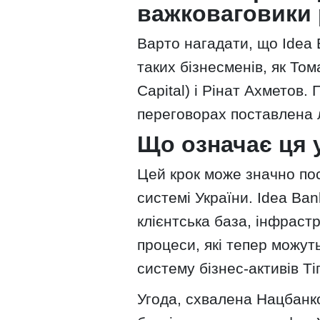
важковаговики 
Варто нагадати, що Idea 
таких бізнесменів, як То
Capital) і Рінат Ахметов.
переговорах поставлена л
Що означає ця 
Цей крок може значно поси
системі України. Idea Ba
клієнтська база, інфрастр
процеси, які тепер можуть
систему бізнес-активів Тіг
Угода, схвалена Нацбанко