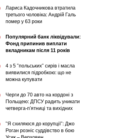
Лариса Кадочникова втратила
0
третього чоловіка: Андрій Галь
помер у 63 роки
Популярний банк ліквідували:
0
Фонд припинив виплати
вкладникам після 11 років
4 з 5 "польських" сирів і масла
0
виявилися підробкою: що не
можна купувати
Черги до 70 авто на кордоні з
0
Польщею: ДПСУ радить уникати
четверга-п'ятниці та вихідних
"Я схиляюся до корупції": Джо
0
Роган розніс суддівство в бою
Усик – Верховен