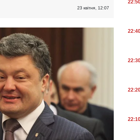
22:5
23 квітня, 12:07
22:4
22:3
22:2
22:1