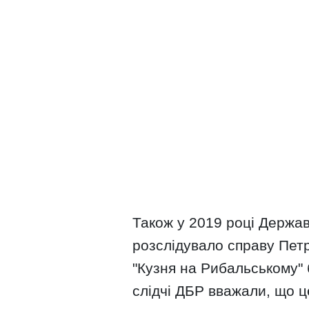
Також у 2019 році Держа
розслідувало справу Пет
"Кузня на Рибальському" 
слідчі ДБР вважали, що ц