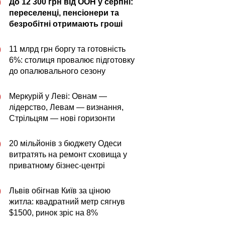
До 12 300 грн від ООН у серпні:
0
переселенці, пенсіонери та
безробітні отримають гроші
11 млрд грн боргу та готовність
0
6%: столиця провалює підготовку
до опалювального сезону
Меркурій у Леві: Овнам —
0
лідерство, Левам — визнання,
Стрільцям — нові горизонти
20 мільйонів з бюджету Одеси
0
витратять на ремонт сховища у
приватному бізнес-центрі
Львів обігнав Київ за ціною
0
житла: квадратний метр сягнув
$1500, ринок зріс на 8%