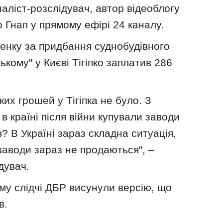
аліст-розслідувач, автор відеоблогу
 Гнап у прямому ефірі 24 каналу.
енку за придбання суднобудівного
кому" у Києві Тігіпко заплатив 286
ких грошей у Тігіпка не було. З
 в країні після війни купували заводи
в? В Україні зараз складна ситуація,
 заводи зараз не продаються", –
дувач.
му слідчі ДБР висунули версію, що
в.