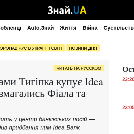
юбленці
Auto.Знай
Життя
Війна
Суспільств
ОРОНАВІРУС В УКРАЇНІ І СВІТІ
НОВИНИ ДНЯ
Ос
ЧИТАТЬ НА РУССКОМ
ми Тигіпка купує Idea
23:2
змагались Фіала та
23:0
одить у центр банківських подій —
див придбання ним Idea Bank