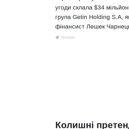
угоди склала $34 мільйо
група Getin Holding S.A, 
фінансист Лешек Чарнец
Колишні прете