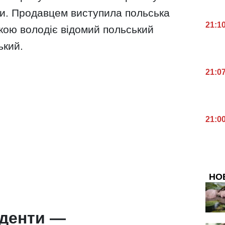
ни. Продавцем виступила польська
21:1
якою володіє відомий польський
ький.
21:0
21:0
НО
нденти —