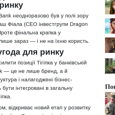
ринку
Bank неодноразово був у полі зору
маш Фіала (CEO інвестгрупи Dragon
 Проте фінальна крапка у
ише зараз — і не на їхню користь.
угода для ринку
лити позиції Тігіпка у банківській
nk — це не лише бренд, а й
уктура і налагоджені бізнес-
По
 бути інтегровані в загальну
іпка.
м, відкриває новий етап у розвитку