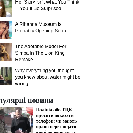
Her Story Isn't What You Think
—You''ll Be Surprised
A Rihanna Museum Is
Probably Opening Soon
The Adorable Model For
Simba In The Lion King
Remake
Why everything you thought
you knew about water might be
wrong
пулярні новини
Поліція або ТЦК
просять показати
телефон: чи мають
право переглядати
ваші переписки та