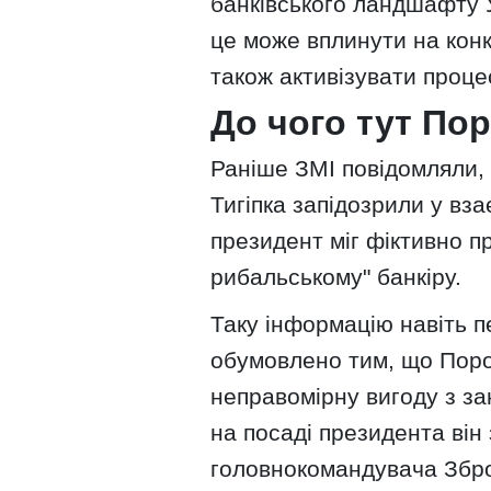
банківського ландшафту У
це може вплинути на конк
також активізувати проце
До чого тут По
Раніше ЗМІ повідомляли,
Тигіпка запідозрили у вза
президент міг фіктивно п
рибальському" банкіру.
Таку інформацію навіть 
обумовлено тим, що Поро
неправомірну вигоду з за
на посаді президента ві
головнокомандувача Збро