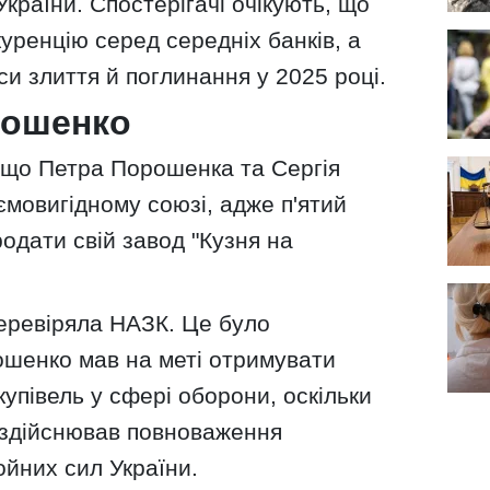
країни. Спостерігачі очікують, що
уренцію серед середніх банків, а
си злиття й поглинання у 2025 році.
рошенко
 що Петра Порошенка та Сергія
ємовигідному союзі, адже п'ятий
родати свій завод "Кузня на
перевіряла НАЗК. Це було
шенко мав на меті отримувати
купівель у сфері оборони, оскільки
н здійснював повноваження
йних сил України.