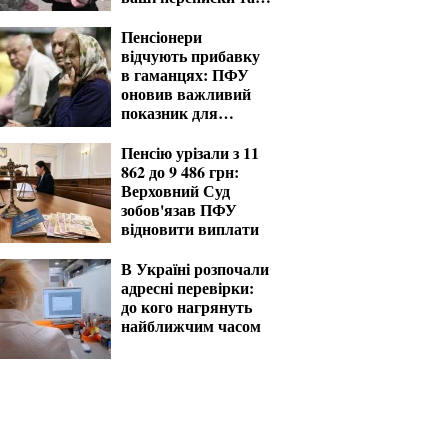
фото
Пенсіонери
відчують прибавку
в гаманцях: ПФУ
оновив важливий
показник для
розрахунку виплат
Пенсію урізали з 11
862 до 9 486 грн:
Верховний Суд
зобов'язав ПФУ
відновити виплати
В Україні розпочали
адресні перевірки:
до кого нагрянуть
найближчим часом