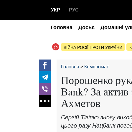
УКР
РУС
Головна
Досьє
Домашні ул
ВІЙНА РОСІЇ ПРОТИ УКРАЇНИ
К
Головна
Компромат
Порошенко рука
Bank? За актив 
Ахметов
Сергій Тігіпко знову вих
цього разу Нацбанк пого