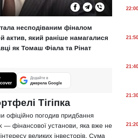
22:0
стала несподіваним фіналом
ей актив, який раніше намагалися
21:5
авці як Томаш Фіала та Рінат
21:4
у
Додайте в
cover
джерела Google
21:3
ртфелі Тігіпка
ни офіційно погодив придбання
21:2
nk — фінансової установи, яка вже не
 інтересу великих інвесторів. Сума