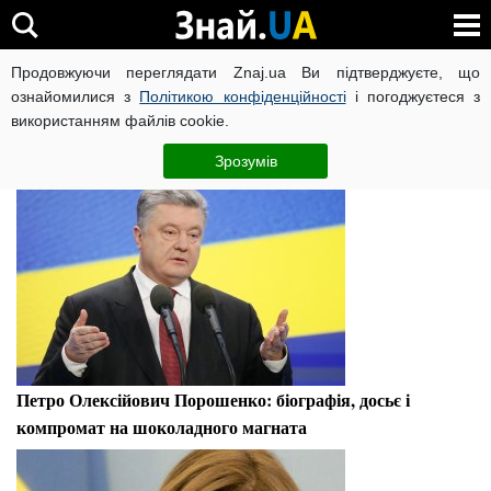
Петро Порошенко
Продовжуючи переглядати Znaj.ua Ви підтверджуєте, що
ознайомилися з
Політикою конфіденційності
і погоджуєтеся з
використанням файлів cookie.
Досьє
Зрозумів
Петро Олексійович Порошенко: біографія, досьє і
компромат на шоколадного магната