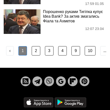
17:59 01.05
Порошенко руками Тигіпка купує
Idea Bank? За актив змагались
Фіала та Ахметов
12:07 23.04
‹
1
2
3
4
9
10
...