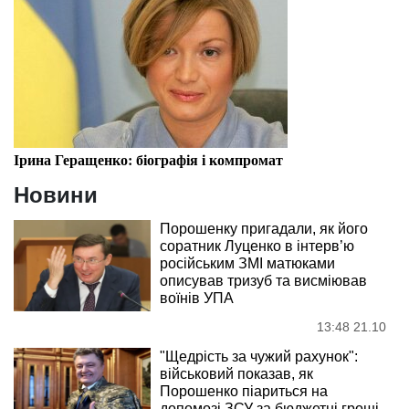
Ірина Геращенко: біографія і компромат
Новини
Порошенку пригадали, як його
соратник Луценко в інтерв’ю
російським ЗМІ матюками
описував тризуб та висміював
воїнів УПА
13:48 21.10
"Щедрість за чужий рахунок":
військовий показав, як
Порошенко піариться на
допомозі ЗСУ за бюджетні гроші