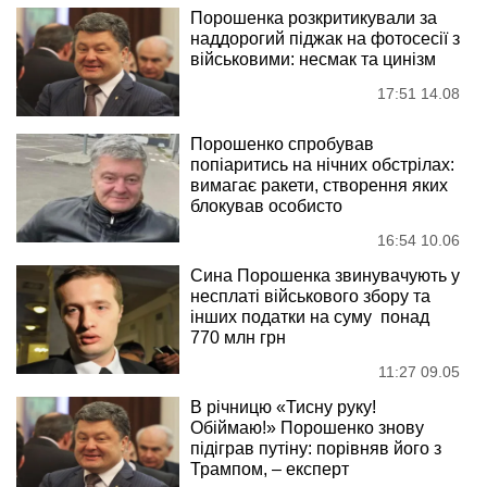
Порошенка розкритикували за
наддорогий піджак на фотосесії з
військовими: несмак та цинізм
17:51 14.08
Порошенко спробував
попіаритись на нічних обстрілах:
вимагає ракети, створення яких
блокував особисто
16:54 10.06
Сина Порошенка звинувачують у
несплаті військового збору та
інших податки на суму понад
770 млн грн
11:27 09.05
В річницю «Тисну руку!
Обіймаю!» Порошенко знову
підіграв путіну: порівняв його з
Трампом, – експерт