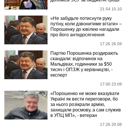
21:54 15.10
«Не забудьте потиснути руку
путіну, коли дзвонитиме вітати» –
Порошенку до ювілею нагадали
про його антидосягнення
17:26 26.09
Партію Порошенка роздирають
скандали: відпочинок на
Мальдівах, годинники за $50
тисяч і ОПЗЖ у керівництві, -
експерт
17:00 23.09
«Порошенко не може вказувати
Україні як вести переговори, бо
за нього розікрали армію,
захищали росмову, а сам служив
в УПЦ МП», - ветеран
17:26 20.08