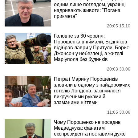
одним лише поглядом, українці
надривають животи: "Погана
прикмета"
20:05 15.10
Головне за 30 червня:
Порошенка впіймали, Бєдняков
відібрав лаври у Притули, Борис
Джонсон у небезпеці, а жителі
Маріуполя без будинків
20:03 30.06
Петра і Марину Порошенків
зловили в одному з найдорожчих
готелів Лондона: закінчилося
викрученими руками й
зламаними нігтями
11:05 30.06
Чому Порошенко не посадив
Медведчука: фанатам
експрезидента поставили дуже