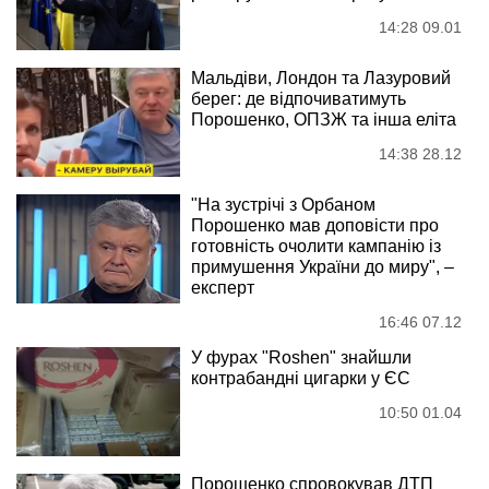
14:28 09.01
Мальдіви, Лондон та Лазуровий
берег: де відпочиватимуть
Порошенко, ОПЗЖ та інша еліта
14:38 28.12
"На зустрічі з Орбаном
Порошенко мав доповісти про
готовність очолити кампанію із
примушення України до миру", –
експерт
16:46 07.12
У фурах "Roshen" знайшли
контрабандні цигарки у ЄС
10:50 01.04
Порошенко спровокував ДТП