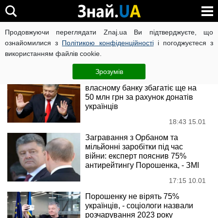
Петро Порошенко
Продовжуючи переглядати Znaj.ua Ви підтверджуєте, що
ознайомилися з
Політикою конфіденційності
і погоджуєтеся з
використанням файлів cookie.
Новини
Зрозумів
Експерт: Порошенко завдяки
власному банку збагатіє ще на
50 млн грн за рахунок донатів
українців
18:43 15.01
Загравання з Орбаном та
мільйонні заробітки під час
війни: експерт пояснив 75%
антирейтингу Порошенка, - ЗМІ
17:15 10.01
Порошенку не вірять 75%
українців, - соціологи назвали
розчарування 2023 року