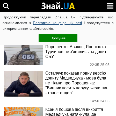
Петро Порошенко
Продовжуючи переглядати Znaj.ua Ви підтверджуєте, що
ознайомилися з
Політикою конфіденційності
і погоджуєтеся з
використанням файлів cookie.
Новини
Зрозумів
"Вугільна справа" Медведчука-
Порошенко: Аваков, Яценюк та
Турчинов не з'явились на допит
СБУ
22:35 25.05
Остапчук показав повну версію
допиту Медведчука - мова була
не тільки про Порошенка:
"Винник носить перуку, Федишин
- трансгендер"
14:50 24.05
Ксенія Кошова після викриття
Медведчука натякнула, де