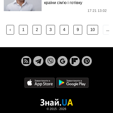
країни сім'ю і готівку
17:21 13.02
‹
1
2
3
4
9
10
...
© 2015 - 2026