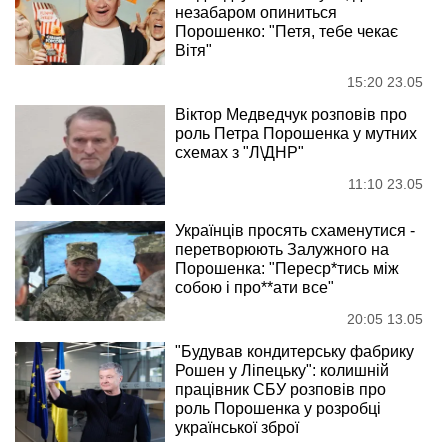
незабаром опиниться
Порошенко: "Петя, тебе чекає
Вітя"
15:20 23.05
Віктор Медведчук розповів про
роль Петра Порошенка у мутних
схемах з "Л\ДНР"
11:10 23.05
Українців просять схаменутися -
перетворюють Залужного на
Порошенка: "Переср*тись між
собою і про**ати все"
20:05 13.05
"Будував кондитерську фабрику
Рошен у Ліпецьку": колишній
працівник СБУ розповів про
роль Порошенка у розробці
української зброї