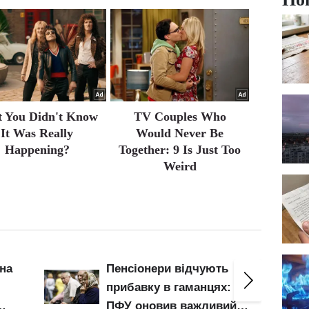
t You Didn't Know
TV Couples Who
It Was Really
Would Never Be
Happening?
Together: 9 Is Just Too
Weird
на
Пенсіонери відчують
прибавку в гаманцях:
ПФУ оновив важливий