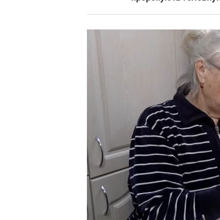
и — що зникне з
удачу, а Тиграм — мі
випробувань