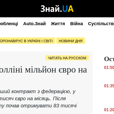
юбленці
Auto.Знай
Життя
Війна
Суспільств
ОРОНАВІРУС В УКРАЇНІ І СВІТІ
НОВИНИ ДНЯ
Ос
ЧИТАТЬ НА РУССКОМ
лліні мільйон євро на
01:5
01:3
ерший контракт з федерацією, у
исяч євро на місяць. Після
ту почав отримувати 83 тисячі
01:2