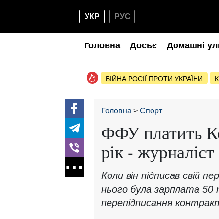
УКР
РУС
Головна
Досьє
Домашні ул
ВІЙНА РОСІЇ ПРОТИ УКРАЇНИ
К
Головна
Спорт
ФФУ платить Ко
рік - журналіст
Коли він підписав свій п
нього була зарплата 50 т
перепідписання контрак