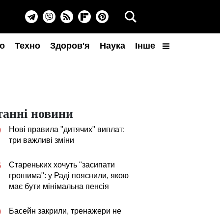
о
Техно
Здоров'я
Наука
Інше
танні новини
Нові правила "дитячих" виплат:
0
три важливі зміни
Стареньких хочуть "засипати
5
грошима": у Раді пояснили, якою
має бути мінімальна пенсія
Басейн закрили, тренажери не
0