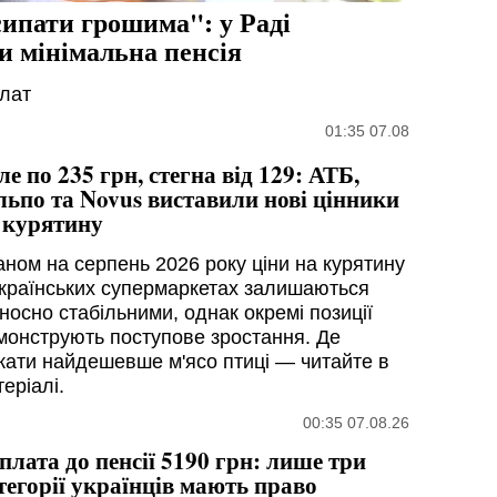
сипати грошима": у Раді
и мінімальна пенсія
плат
01:35 07.08
ле по 235 грн, стегна від 129: АТБ,
льпо та Novus виставили нові цінники
 курятину
аном на серпень 2026 року ціни на курятину
українських супермаркетах залишаються
носно стабільними, однак окремі позиції
монструють поступове зростання. Де
кати найдешевше м'ясо птиці — читайте в
еріалі.
00:35 07.08.26
плата до пенсії 5190 грн: лише три
тегорії українців мають право