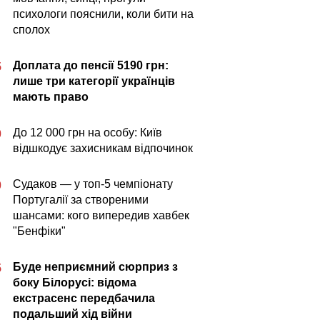
психологи пояснили, коли бити на
сполох
Доплата до пенсії 5190 грн:
5
лише три категорії українців
мають право
До 12 000 грн на особу: Київ
0
відшкодує захисникам відпочинок
Судаков — у топ-5 чемпіонату
0
Португалії за створеними
шансами: кого випередив хавбек
"Бенфіки"
Буде неприємний сюрприз з
5
боку Білорусі: відома
екстрасенс передбачила
подальший хід війни