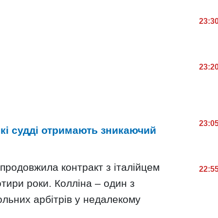
23:3
23:2
23:0
ькі судді отримають зникаючий
продовжила контракт з італійцем
22:5
отири роки. Колліна – один з
льних арбітрів у недалекому