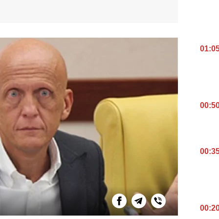
01:0
00:5
00:3
00:2