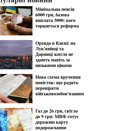
Мінімальна пенсія
6000 грн, базова
виплата 3000: кого
торкнеться реформа
Оренда в Києві: на
Лук'янівці та
Дарниці житло не
здають навіть за
низькими цінами
Нова схема вручення
повісток: що радять
перевіряти
військовозобов'язаним
Газ до 26 грн, світло
100 000 кв.м складів
Мінімал
до 9 грн: МВФ готує
дорожню карту
знищено під Києвом: як
підвищат
подорожчання
подорожчають продукти
коли вип