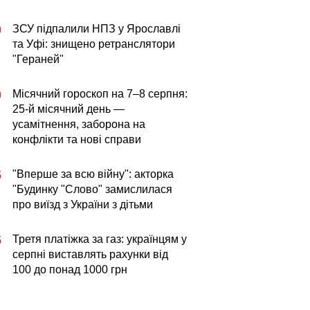
ЗСУ підпалили НПЗ у Ярославлі
0
та Уфі: знищено ретранслятори
"Гераней"
Місячний гороскоп на 7–8 серпня:
0
25-й місячний день —
усамітнення, заборона на
конфлікти та нові справи
"Вперше за всю війну": акторка
5
"Будинку "Слово" замислилася
про виїзд з України з дітьми
Третя платіжка за газ: українцям у
5
серпні виставлять рахунки від
100 до понад 1000 грн