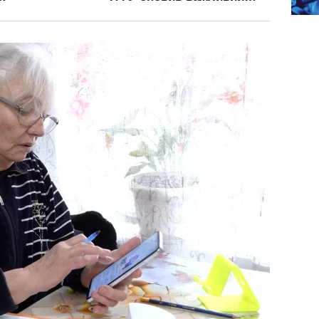
сяць
показник для розрахунку
виплат