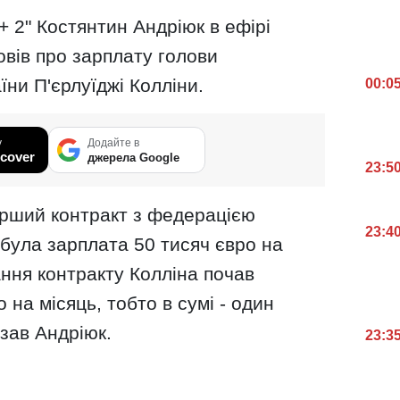
+ 2" Костянтин Андріюк в ефірі
овів про зарплату голови
їни П'єрлуїджі Колліни.
00:0
у
Додайте в
cover
джерела Google
23:5
перший контракт з федерацією
23:4
 була зарплата 50 тисяч євро на
ання контракту Колліна почав
 на місяць, тобто в сумі - один
азав Андріюк.
23:3