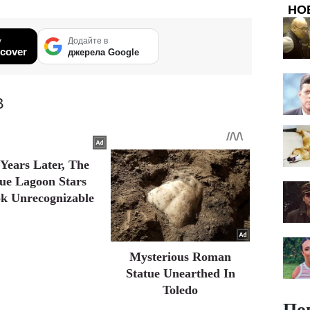
НО
у
Додайте в
cover
джерела Google
В
 Years Later, The
ue Lagoon Stars
k Unrecognizable
Mysterious Roman
Statue Unearthed In
Toledo
По