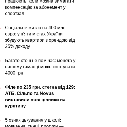
працюють: коли можна вимагати
компенсацію за абонемент у
спортзал
Соціальне житло на 400 млн
5
євро: у п'яти містах України
збудують квартири з орендою від
25% доходу
Багато хто її не помічає: монета у
0
вашому гаманці може коштувати
4000 грн
Філе по 235 грн, стегна від 129:
5
АТБ, Сільпо та Novus
виставили нові цінники на
курятину
5 ознак цькування у школі:
0
мовчання, синці, прогули —