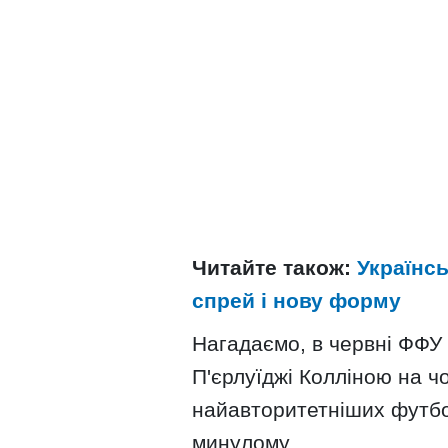
Читайте також:
Українс
спрей і нову форму
Нагадаємо, в червні ФФУ 
П'єрлуїджі Колліною на ч
найавторитетніших футбо
минулому.