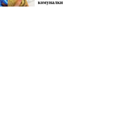
комуналки
через удари РФ
000