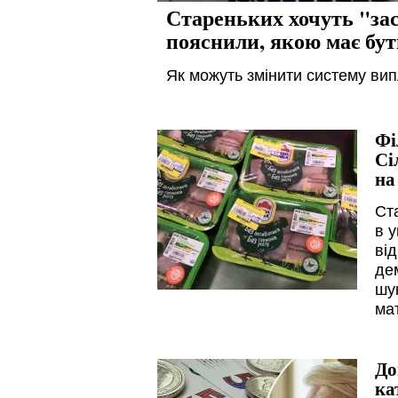
Стареньких хочуть "за
пояснили, якою має бут
Як можуть змінити систему ви
Фі
Сі
на
Ст
в 
від
де
шу
мат
До
ка