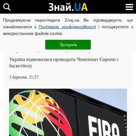
Продовжуючи переглядати Znaj.ua Ви підтверджуєте, що
ВІЙНА РОСІЇ ПРОТИ УКРАЇНИ
КОРОНАВІРУС В УКРАЇНІ І
ознайомилися з
Політикою конфіденційності
і погоджуєтеся з
використанням файлів cookie.
Головна
Спорт
ЧИТАТЬ НА РУССКОМ
Зрозумів
Євробаскету-2017 в Україні не буде
Україна відмовилася проводити Чемпіонат Європи с
баскетболу
3 березня, 21:27