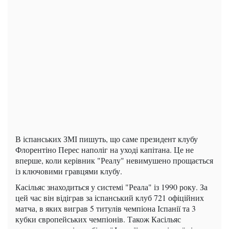
В іспанських ЗМІ пишуть, що саме президент клубу
Флорентіно Перес наполіг на уході капітана. Це не
вперше, коли керівник "Реалу" невимушено прощається
із ключовими гравцями клубу.
Касільяс знаходиться у системі "Реала" із 1990 року. За
цей час він відіграв за іспанський клуб 721 офіційних
матча, в яких виграв 5 титулів чемпіона Іспанії та 3
кубки європейських чемпіонів. Також Касільяс