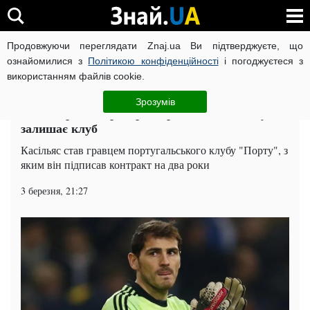
Продовжуючи переглядати Znaj.ua Ви підтверджуєте, що
ВІЙНА РОСІЇ ПРОТИ УКРАЇНИ
КОРОНАВІРУС В УКРАЇНІ І
ознайомилися з
Політикою конфіденційності
і погоджуєтеся з
використанням файлів cookie.
Головна
Спорт
ЧИТАТЬ НА РУССКОМ
Зрозумів
Легендарний воротар мадридського "Реалу"
залишає клуб
Касільяс став гравцем португальського клубу "Порту", з
яким він підписав контракт на два роки
3 березня, 21:27