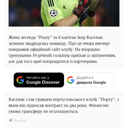
Жива легенда "Реалу" та її капітан Ікер Касільяс
залишає мадридську команду. Про це вчора ввечері
повідомив офіційний сайт клубу. На вчорашнє
тренування 34-річний голкіпер приїхав із запізненням,
але для того щоб попрощатися із партнерами.
Читайте нас у
Додайте в
Google Discover
джерела Google
Касільяс став гравцем португальського клубу "Порту", з
яким він підписав контракт на два роки. Фінансові
умови трансферу не оголошуються.