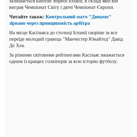
залишається капітан збірної Іспанії, в складі якої він
виграв Чемпіонат Світу і двічі Чемпіонат Європи.
Читайте також:
Контрольний матч "Динамо"
зірвано через принциповість арбітра
На місце Касільяса до столиці Іспанії скоріше за все
переїде молодий гравець "Манчестер Юнайтед" Давід
Де Хеа.
За різними світовими рейтингами Касільяс вважається
одним із кращих голкіперів за всю історію футболу.