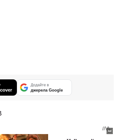
у
Додайте в
cover
джерела Google
В