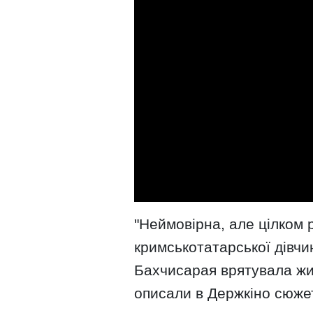
"Неймовірна, але цілком 
кримськотатарської дівчи
Бахчисарая врятувала жит
описали в Держкіно сюже