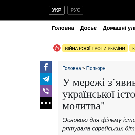
УКР
РУС
Головна
Досьє
Домашні ул
ВІЙНА РОСІЇ ПРОТИ УКРАЇНИ
К
Головна
Попкорн
У мережі з’яви
української іст
молитва"
Основою для фільму істо
рятувала єврейських діт