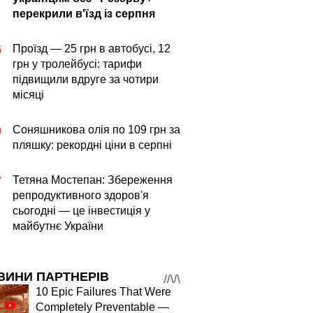
перекрили в'їзд із серпня
Проїзд — 25 грн в автобусі, 12
5
грн у тролейбусі: тарифи
підвищили вдруге за чотири
місяці
Соняшникова олія по 109 грн за
0
пляшку: рекордні ціни в серпні
Тетяна Мостепан: Збереження
7
репродуктивного здоров'я
сьогодні — це інвестиція у
майбутнє України
ВИНИ ПАРТНЕРІВ
10 Epic Failures That Were
Completely Preventable —