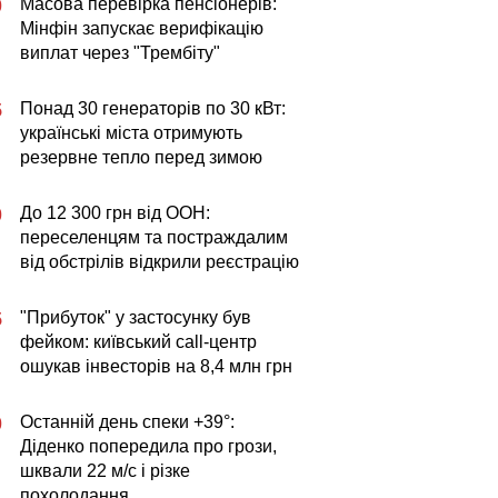
Масова перевірка пенсіонерів:
0
Мінфін запускає верифікацію
виплат через "Трембіту"
Понад 30 генераторів по 30 кВт:
5
українські міста отримують
резервне тепло перед зимою
До 12 300 грн від ООН:
0
переселенцям та постраждалим
від обстрілів відкрили реєстрацію
"Прибуток" у застосунку був
5
фейком: київський call-центр
ошукав інвесторів на 8,4 млн грн
Останній день спеки +39°:
0
Діденко попередила про грози,
шквали 22 м/с і різке
похолодання