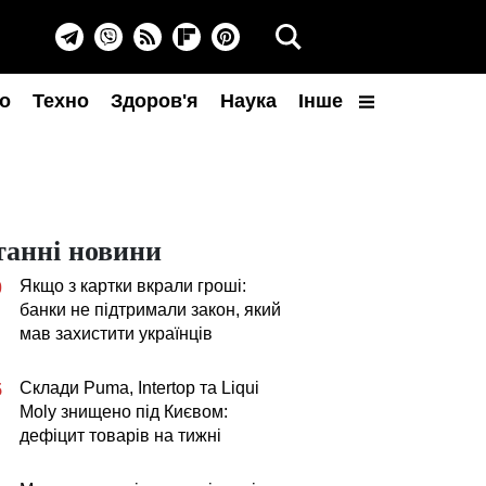
о
Техно
Здоров'я
Наука
Інше
танні новини
Якщо з картки вкрали гроші:
0
банки не підтримали закон, який
мав захистити українців
Склади Puma, Intertop та Liqui
5
Moly знищено під Києвом:
дефіцит товарів на тижні