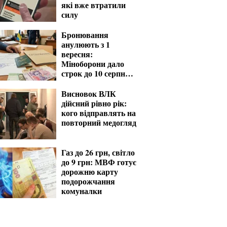
які вже втратили
силу
Бронювання
анулюють з 1
вересня:
Міноборони дало
строк до 10 серпня
для критичних
підприємств
Висновок ВЛК
дійсний рівно рік:
кого відправлять на
повторний медогляд
Газ до 26 грн, світло
до 9 грн: МВФ готує
дорожню карту
подорожчання
комуналки