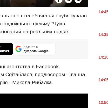
14:4
ань кіно і телебачення опублікувало
 художнього фільму "Чужа
снований на реальних подіях.
14:3
у
Додайте в
cover
джерела Google
14:2
нці агентства в Facebook.
м Сеітаблаєв, продюсером - Іванна
14:0
рію - Микола Рибалка.
13:5