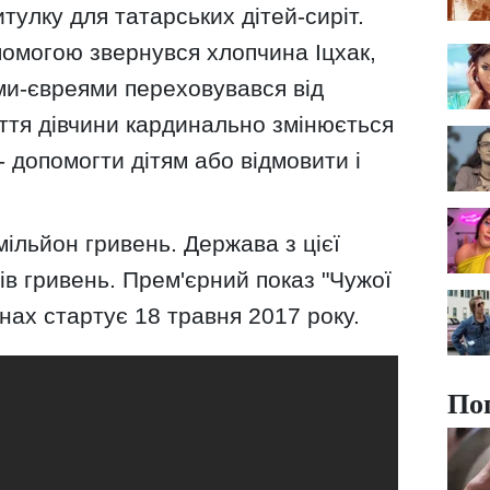
итулку для татарських дітей-сиріт.
помогою звернувся хлопчина Іцхак,
ми-євреями переховувався від
ття дівчини кардинально змінюється
- допомогти дітям або відмовити і
ільйон гривень. Держава з цієї
ів гривень. Прем'єрний показ "Чужої
нах стартує 18 травня 2017 року.
По