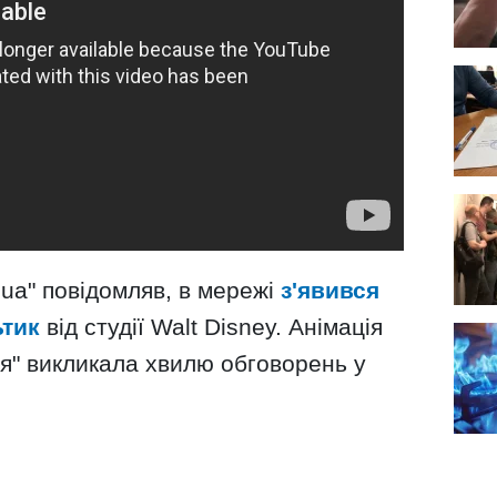
ua" повідомляв, в мережі
з'явився
тик
від студії Walt Disney. Анімація
я" викликала хвилю обговорень у