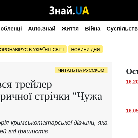
юбленці
Auto.Знай
Життя
Війна
Суспільств
ОРОНАВІРУС В УКРАЇНІ І СВІТІ
НОВИНИ ДНЯ
Ос
ЧИТАТЬ НА РУССКОМ
вся трейлер
16:2
оричної стрічки "Чужа
16:0
рія кримськотатарської дівчини, яка
ей від фашистів