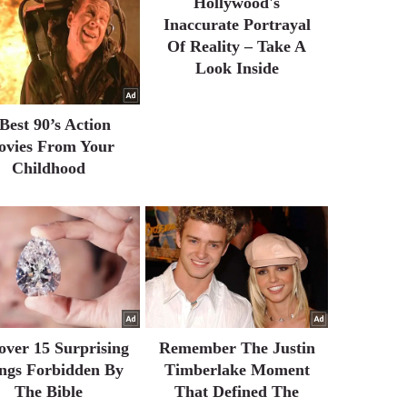
Hollywood's
Inaccurate Portrayal
Of Reality – Take A
Look Inside
 Best 90’s Action
vies From Your
Childhood
over 15 Surprising
Remember The Justin
ngs Forbidden By
Timberlake Moment
The Bible
That Defined The