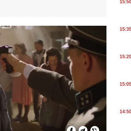
15:5
15:3
15:2
15:0
14:5