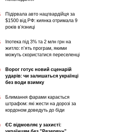
Підірвала авто нацгвардійця за
5
$1500 від РФ: киянка отримала 9
років в'язниці
Іпотека під 3% та 2 млн грн на
5
житло: пʼять програм, якими
можуть скористатися переселенці
Ворог готує новий сценарій
0
ударів: чи залишаться українці
без води взимку
Блимання фарами карається
5
штрафом: які жести на дорозі за
кордоном доведуть до біди
ЄС відмовляє у захисті:
0
українцям без "Резерву+"