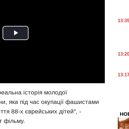
13:3
13:2
13:1
реальна історія молодої
ни, яка під час окупації фашистами
тя 88-х єврейських дітей", -
НО
т фільму.