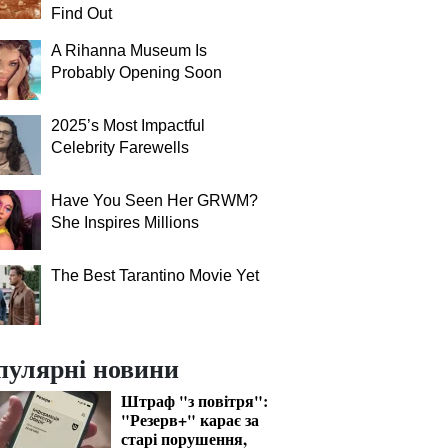
Find Out
A Rihanna Museum Is
Probably Opening Soon
2025’s Most Impactful
Celebrity Farewells
Have You Seen Her GRWM?
She Inspires Millions
The Best Tarantino Movie Yet
пулярні новини
Штраф "з повітря":
"Резерв+" карає за
старі порушення,