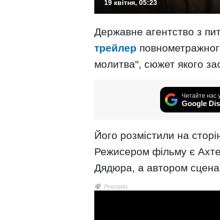
19 квітня, 05:23
Державне агентство з пит
трейлер
повнометражного
молитва", сюжет якого за
Читайте нас 
Google Dis
Його розмістили на сторі
Режисером фільму є Ахте
Дядюра, а автором сцена