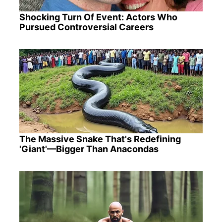
Shocking Turn Of Event: Actors Who
Pursued Controversial Careers
The Massive Snake That's Redefining
'Giant'—Bigger Than Anacondas