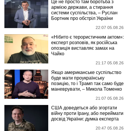
Це не просто там боротьба з
армією держави, а стирання
системи суспільства, – Руслан
Бортник про обстріл України
22:07 05.08.26
«Нібито є терористичним актом»:
експерт розповів, як російська
опозиція виставляє замах на
Чайко
21:17 05.08.26
Якщо американське суспільство
буде мати проукраїнську
позицію, то і Трамп так само буде
маневрувати, – Микола Томенко
21:07 05.08.26
США доведеться або згортати
війну проти Ірану, або переймати
досвід України: думка експерта
20:47 05.08.26