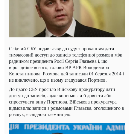
Слідчий СБУ подав заяву до суду з проханням дати
тимчасовий доступ до записів телефонної розмови між
радником президента Росії Сергія Глазьєва і, що
вірогідніше всього, голови ВР АРК Володимира
Константинова. Розмова цей записали 01 березня 2014 і
не виключено, що в ньому згадувався Портнов.
До цього СБУ просило Військову прокуратору дати
доступ до записів, адже вони могли б довести або
спростувати вину Портнова. Військова прокуратура
відмовила: записи з розмовами Глазьєва, оголошеного в
розшук, є слідчою таємницею.