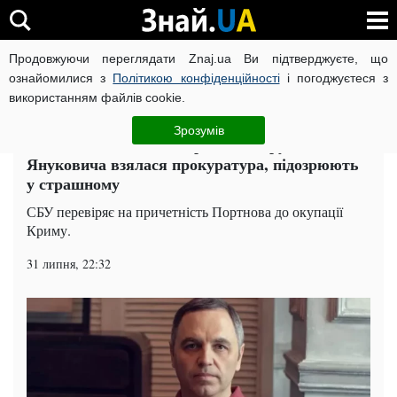
Продовжуючи переглядати Znaj.ua Ви підтверджуєте, що
ВІЙНА РОСІЇ ПРОТИ УКРАЇНИ
КОРОНАВІРУС В УКРАЇНІ І
ознайомилися з
Політикою конфіденційності
і погоджуєтеся з
використанням файлів cookie.
Головна
Політика
ЧИТАТЬ НА РУССКОМ
Зрозумів
Головний любитель України: за дружка
Януковича взялася прокуратура, підозрюють
у страшному
СБУ перевіряє на причетність Портнова до окупації
Криму.
31 липня, 22:32