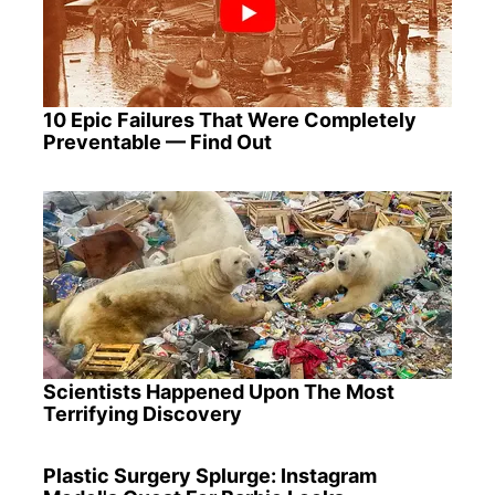
10 Epic Failures That Were Completely
Preventable — Find Out
Scientists Happened Upon The Most
Terrifying Discovery
Plastic Surgery Splurge: Instagram