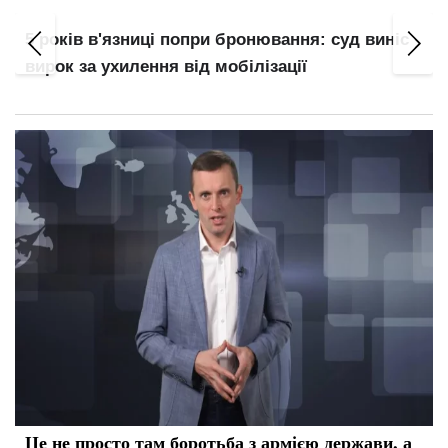
5 років в'язниці попри бронювання: суд виніс
вирок за ухилення від мобілізації
Це не просто там боротьба з армією держави, а