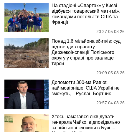
На стадіоні «Спартак» у Києві
відбувся товариський матч між
командами посольств США та
Франції
20:27 05.08.26
Понад 1,6 мільйона збитків: суд
підтвердив правоту
Держекоінспекції Поліського
округу у справі про звалище
тирси
20:09 05.08.26
Допомогти 300-ма Patriot,
найімовірніше, США Україні не
зможуть, – Руслан Бортник
20:57 04.08.26
Хтось намагався ліквідувати
генерала Чайко, відповідально
за військові злочини в Бучі, –