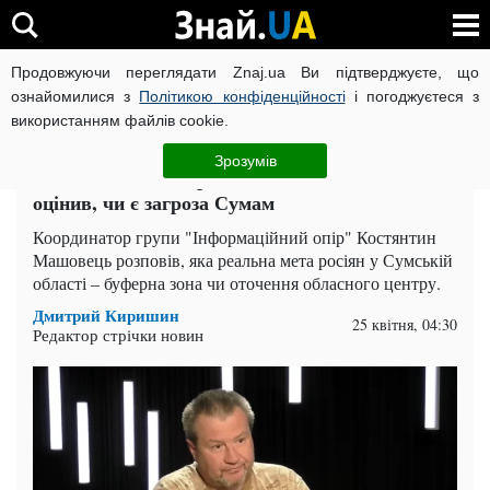
Продовжуючи переглядати Znaj.ua Ви підтверджуєте, що
ВІЙНА РОСІЇ ПРОТИ УКРАЇНИ
КОРОНАВІРУС В УКРАЇНІ І
ознайомилися з
Політикою конфіденційності
і погоджуєтеся з
використанням файлів cookie.
Головна
Політика
ЧИТАТЬ НА РУССКОМ
Зрозумів
Тактика тисячі порізів: Костянтин Машовець
оцінив, чи є загроза Сумам
Координатор групи "Інформаційний опір" Костянтин
Машовець розповів, яка реальна мета росіян у Сумській
області – буферна зона чи оточення обласного центру.
Дмитрий Киришин
25 квітня, 04:30
Редактор стрічки новин