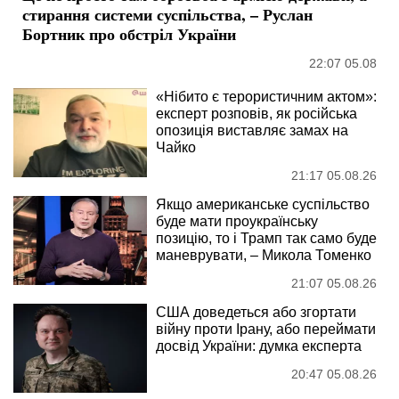
стирання системи суспільства, – Руслан
Бортник про обстріл України
22:07 05.08
«Нібито є терористичним актом»:
експерт розповів, як російська
опозиція виставляє замах на
Чайко
21:17 05.08.26
Якщо американське суспільство
буде мати проукраїнську
позицію, то і Трамп так само буде
маневрувати, – Микола Томенко
21:07 05.08.26
США доведеться або згортати
війну проти Ірану, або переймати
досвід України: думка експерта
20:47 05.08.26