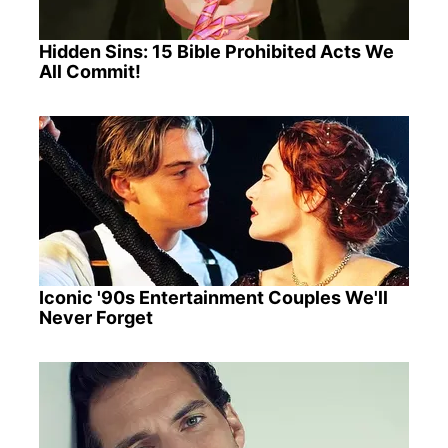
Hidden Sins: 15 Bible Prohibited Acts We
All Commit!
Iconic '90s Entertainment Couples We'll
Never Forget