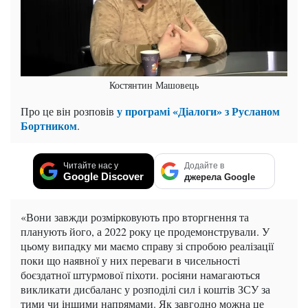
Костянтин Машовець
у програмі «Діалоги» з Русланом
Про це він розповів
Бортником
.
Читайте нас у
Додайте в
Google Discover
джерела Google
«Вони завжди розмірковують про вторгнення та
планують його, а 2022 року це продемонстрували. У
цьому випадку ми маємо справу зі спробою реалізації
поки що наявної у них переваги в чисельності
боєздатної штурмової піхоти. росіяни намагаються
викликати дисбаланс у розподілі сил і коштів ЗСУ за
тими чи іншими напрямами. Як завгодно можна це