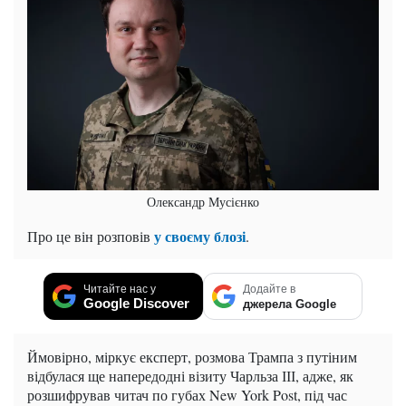
Олександр Мусієнко
у своєму блозі
Про це він розповів
.
Читайте нас у
Додайте в
Google Discover
джерела Google
Ймовірно, міркує експерт, розмова Трампа з путіним
відбулася ще напередодні візиту Чарльза ІІІ, адже, як
розшифрував читач по губах New York Post, під час