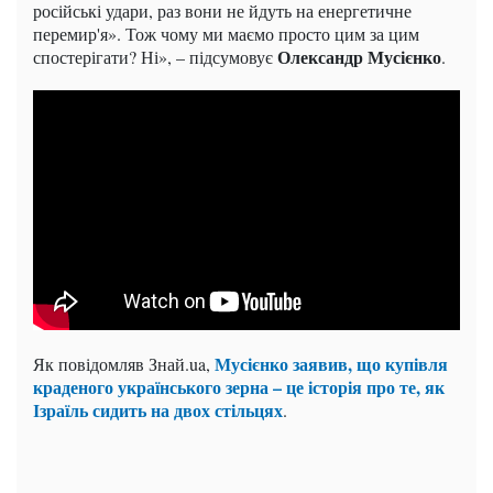
російські удари, раз вони не йдуть на енергетичне
перемир'я». Тож чому ми маємо просто цим за цим
Олександр Мусієнко
спостерігати? Ні», – підсумовує
.
Мусієнко заявив, що купівля
Як повідомляв Знай.ua,
краденого українського зерна – це історія про те, як
Ізраїль сидить на двох стільцях
.