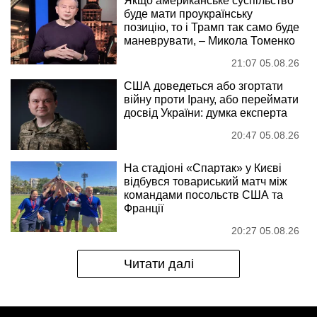
Якщо американське суспільство
буде мати проукраїнську
позицію, то і Трамп так само буде
маневрувати, – Микола Томенко
21:07 05.08.26
США доведеться або згортати
війну проти Ірану, або переймати
досвід України: думка експерта
20:47 05.08.26
На стадіоні «Спартак» у Києві
відбувся товариський матч між
командами посольств США та
Франції
20:27 05.08.26
Читати далі