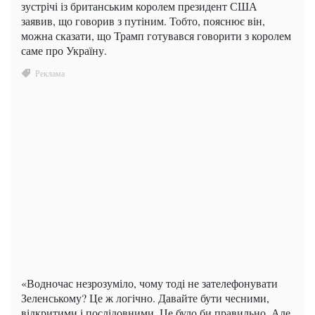
зустрічі із британським королем президент США
заявив, що говорив з путіним. Тобто, пояснює він,
можна сказати, що Трамп готувався говорити з королем
саме про Україну.
«Водночас незрозуміло, чому тоді не зателефонувати
Зеленському? Це ж логічно. Давайте бути чесними,
відкритими і послідовними. Це було би правильно. Але