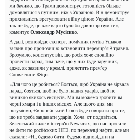
ми бачимо, що Трамп демонструє готовність більше
домовлятися з путіним, ніж з Україною. Він демонструє
прихильність врегулювати війну ціною України. Але
так не буде, це вже варто було би давно зрозуміти», –
Олександр Мусієнко
коментує
.
А далі, розповідає експерт, помічник путіна Ушаков
заявив про пропозицію встановити перемир’я 9 травня.
Зрозуміло, констатує він, що росія хоче спокійно
провести парад, тим паче, що у них буде заручник,
адже, як заявили у кремлі, прилетить прем’єр
Словаччини Фіцо.
«Для чого це робиться? Бояться, щоб Україна не зірвала
парад, бояться, щоб не було наших ударів, щоб не
виникло якихось ексцесів. Ми їм можемо зробити їм
чорні хмари і в інших місцях. Але цього дня, ми
розуміємо, Європейський Союз буде говорити про те,
що не треба завдавати ударів. Хоча, от подивіться,
Зеленський каже в інтерв'ю Newsmax, що нас просили
не бити по російських НПЗ, по перекачці нафти, але ми
сказали: «Ні, будемо бити, будемо відповідати на