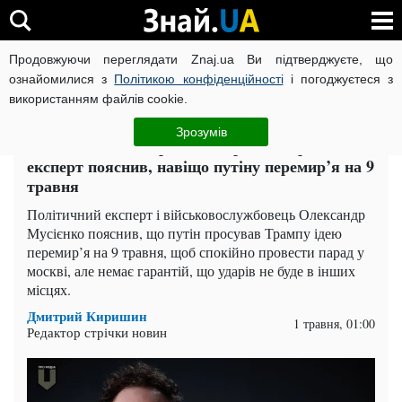
Продовжуючи переглядати Znaj.ua Ви підтверджуєте, що
ВІЙНА РОСІЇ ПРОТИ УКРАЇНИ
КОРОНАВІРУС В УКРАЇНІ І
ознайомилися з
Політикою конфіденційності
і погоджуєтеся з
використанням файлів cookie.
Головна
Політика
ЧИТАТЬ НА РУССКОМ
Зрозумів
«Бояться, щоб Україна не зірвала парад»:
експерт пояснив, навіщо путіну перемир’я на 9
травня
Політичний експерт і військовослужбовець Олександр
Мусієнко пояснив, що путін просував Трампу ідею
перемир’я на 9 травня, щоб спокійно провести парад у
москві, але немає гарантій, що ударів не буде в інших
місцях.
Дмитрий Киришин
1 травня, 01:00
Редактор стрічки новин