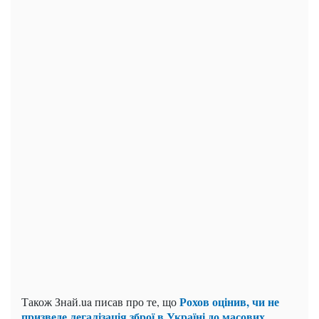
Рохов оцінив, чи не
Також Знай.ua писав про те, що
призведе легалізація зброї в Україні до масових