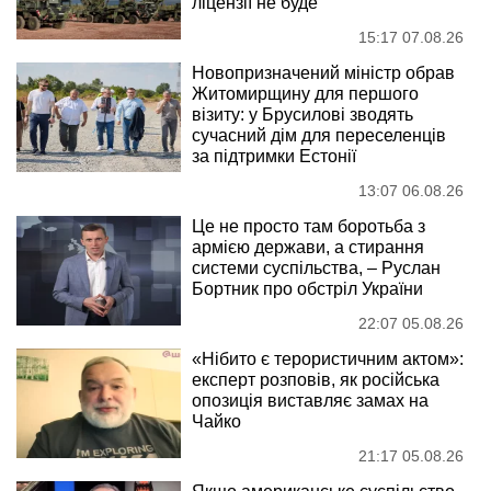
ліцензії не буде
15:17 07.08.26
Новопризначений міністр обрав
Житомирщину для першого
візиту: у Брусилові зводять
сучасний дім для переселенців
за підтримки Естонії
13:07 06.08.26
Це не просто там боротьба з
армією держави, а стирання
системи суспільства, – Руслан
Бортник про обстріл України
22:07 05.08.26
«Нібито є терористичним актом»:
експерт розповів, як російська
опозиція виставляє замах на
Чайко
21:17 05.08.26