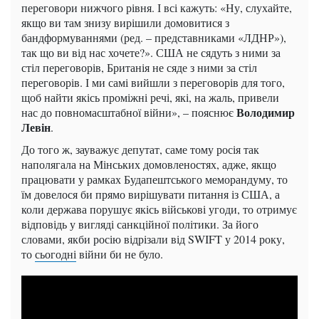
переговори нижчого рівня. І всі кажуть: «Ну, слухайте,
якщо ви там знизу вирішили домовитися з
бандформуваннями (ред. – представниками «ЛДНР»),
так що ви від нас хочете?». США не сядуть з ними за
стіл переговорів, Британія не сяде з ними за стіл
переговорів. І ми самі вийшли з переговорів для того,
щоб найти якісь проміжні речі, які, на жаль, привели
Володимир
нас до повномасштабної війни», – пояснює
Левін
.
До того ж, зауважує депутат, саме тому росія так
наполягала на Мінських домовленостях, адже, якщо
працювати у рамках Будапештського меморандуму, то
їм довелося би прямо вирішувати питання із США, а
коли держава порушує якісь військові угоди, то отримує
відповідь у вигляді санкційної політики. За його
словами, якби росію відрізали від SWIFT у 2014 року,
то
сьогодні
війни би не було.