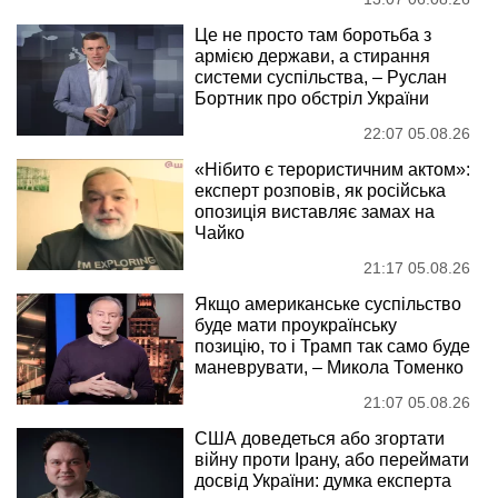
Це не просто там боротьба з
армією держави, а стирання
системи суспільства, – Руслан
Бортник про обстріл України
22:07 05.08.26
«Нібито є терористичним актом»:
експерт розповів, як російська
опозиція виставляє замах на
Чайко
21:17 05.08.26
Якщо американське суспільство
буде мати проукраїнську
позицію, то і Трамп так само буде
маневрувати, – Микола Томенко
21:07 05.08.26
США доведеться або згортати
війну проти Ірану, або переймати
досвід України: думка експерта