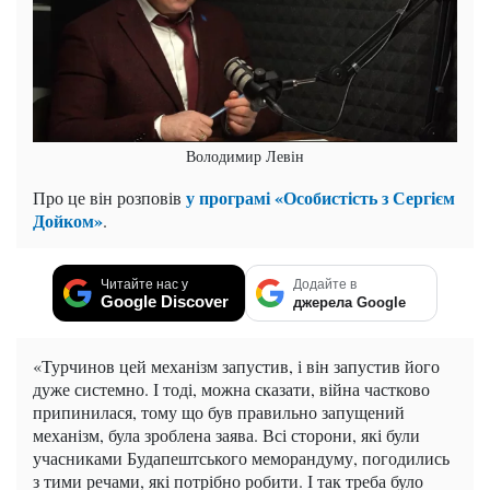
Володимир Левін
у програмі «Особистість з Сергієм
Про це він розповів
Дойком»
.
Читайте нас у
Додайте в
Google Discover
джерела Google
«Турчинов цей механізм запустив, і він запустив його
дуже системно. І тоді, можна сказати, війна частково
припинилася, тому що був правильно запущений
механізм, була зроблена заява. Всі сторони, які були
учасниками Будапештського меморандуму, погодились
з тими речами, які потрібно робити. І так треба було