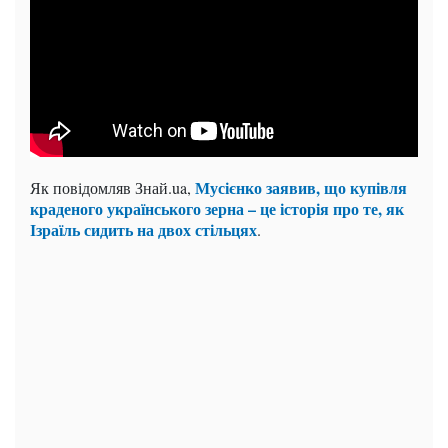
Мусієнко заявив, що купівля
Як повідомляв Знай.ua,
краденого українського зерна – це історія про те, як
Ізраїль сидить на двох стільцях
.