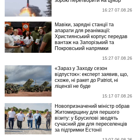
зброю перетворити на цукор
16:27 07.08.26
Мавіки, зарядні станції та
апарати для реанімації:
Християнський корпус передав
вантаж на Запорізький та
Покровський напрямки
15:27 07.08.26
«Зараз у Заходу сезон
відпусток»: експерт заявив, що,
схоже, ні ракет до Patriot, ні
ліцензії не буде
15:17 07.08.26
Новопризначений міністр обрав
Житомирщину для першого
візиту: у Брусилові зводять
сучасний дім для переселенців
за підтримки Естонії
13:07 06.08.26