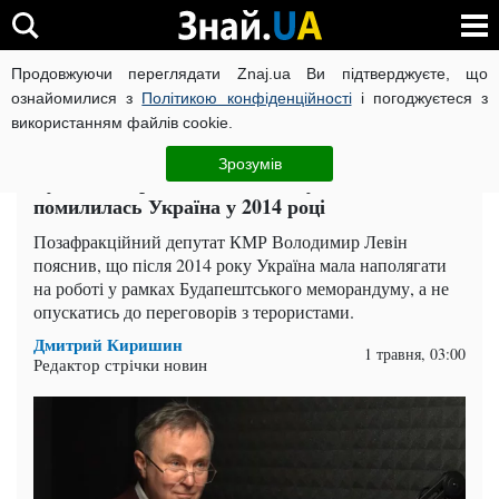
Продовжуючи переглядати Znaj.ua Ви підтверджуєте, що
ВІЙНА РОСІЇ ПРОТИ УКРАЇНИ
КОРОНАВІРУС В УКРАЇНІ І
ознайомилися з
Політикою конфіденційності
і погоджуєтеся з
використанням файлів cookie.
Головна
Політика
ЧИТАТЬ НА РУССКОМ
Зрозумів
Будапешт проти Мінська: депутат пояснив, де
помилилась Україна у 2014 році
Позафракційний депутат КМР Володимир Левін
пояснив, що після 2014 року Україна мала наполягати
на роботі у рамках Будапештського меморандуму, а не
опускатись до переговорів з терористами.
Дмитрий Киришин
1 травня, 03:00
Редактор стрічки новин