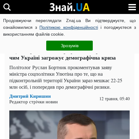
Продовжуючи переглядати Znaj.ua Ви підтверджуєте, що
ВІЙНА РОСІЇ ПРОТИ УКРАЇНИ
КОРОНАВІРУС В УКРАЇНІ І
ознайомилися з
Політикою конфіденційності
і погоджуєтеся з
використанням файлів cookie.
Головна
Політика
ЧИТАТЬ НА РУССКОМ
Зрозумів
«Це історична катастрофа»: експерт пояснив,
чим Україні загрожує демографічна криза
Політолог Руслан Бортник прокоментував заяву
міністра соцполітики Улютіна про те, що на
підконтрольній території України зараз мешкає 22-25
млн осіб, і попередив про демографічні ризики.
Дмитрий Киришин
12 травня, 05:40
Редактор стрічки новин