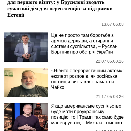
для першого візиту: у Брусилові зводять
сучасний дім для переселенців за підтримки
Естонії
13:07 06.08
Це не просто там боротьба з
армією держави, а стирання
системи суспільства, – Руслан
Бортник про обстріл України
22:07 05.08.26
«Нібито є терористичним актом»:
експерт розповів, як російська
опозиція виставляє замах на
Чайко
21:17 05.08.26
Якщо американське суспільство
буде мати проукраїнську
позицію, то і Трамп так само буде
маневрувати, – Микола Томенко