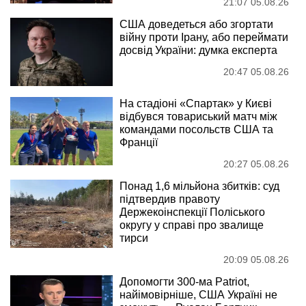
21:07 05.08.26
США доведеться або згортати
війну проти Ірану, або переймати
досвід України: думка експерта
20:47 05.08.26
На стадіоні «Спартак» у Києві
відбувся товариський матч між
командами посольств США та
Франції
20:27 05.08.26
Понад 1,6 мільйона збитків: суд
підтвердив правоту
Держекоінспекції Поліського
округу у справі про звалище
тирси
20:09 05.08.26
Допомогти 300-ма Patriot,
найімовірніше, США Україні не