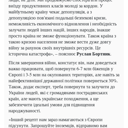
виїзду продуктивних класів молоді за кордон. У
майбутньому країну чекає депопуляція, а з
депопуляцією пов'язані подальші безпекові кризи,
неможливість економічного відновлення і необхідність
залучати людей інших націй, інших народів, інакше
просто країна не зможе функціонувати. Також країна з
такою кризою населення не зможе вести дуже довгу
війну за рахунок своїх внутрішніх ресурсів. Це
Руслан Бортник
історична катастрофа», – пояснює
.
Після завершення війни, констатує він, нам доведеться
важко працювати, щоб повернути 6-7 млн ​​біженців у
Європі і 3-5 млн на окупованих територіях, але навіть за
найефективнішої державної політики повернеться 30%.
Також, додає експерт, треба повернути та залучити до
України людей, які є громадянами пострадянських
країн, але мають українське походження, а ще
забезпечити ідеальні умови для підвищення
народжуваності.
«Інший рецепт нам зараз намагаються з Європи
підсунути. Запрошуйте іноземців, відправимо вам