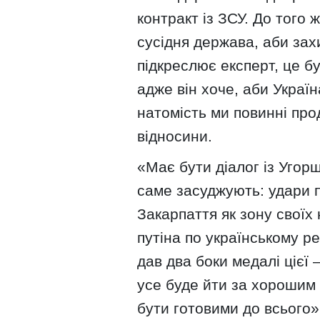
контракт із ЗСУ. До того 
сусідня держава, аби захи
підкреслює експерт, це б
адже він хоче, аби Украї
натомість ми повинні пр
відносини.
«Має бути діалог із Уго
саме засуджують: удари п
Закарпаття як зону своїх 
путіна по українському ре
дав два боки медалі цієї 
усе буде йти за хорошим 
бути готовими до всього»