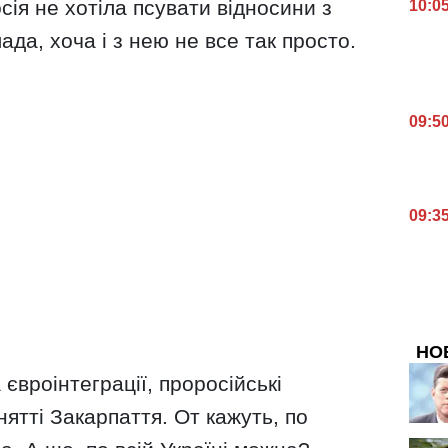
сія не хотіла псувати відносини з
10:0
да, хоча і з нею не все так просто.
09:5
09:3
НО
євроінтеграції, проросійські
нятті Закарпаття. От кажуть, по