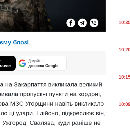
10:3
єму блозі
.
10:2
у
Додайте в
cover
джерела Google
10:1
ка на Закарпаття викликала великий
ивала пропускні пункти на кордоні,
лова МЗС Угорщини навіть викликало
10:0
о ці удари. І дійсно, підкреслює він,
 Ужгород, Свалява, куди раніше не