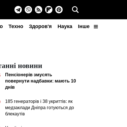
о
Техно
Здоров'я
Наука
Інше
танні новини
Пенсіонерів змусять
5
повернути надбавки: мають 10
днів
185 генераторів і 38 укриттів: як
0
медзаклади Дніпра готуються до
блекаутів