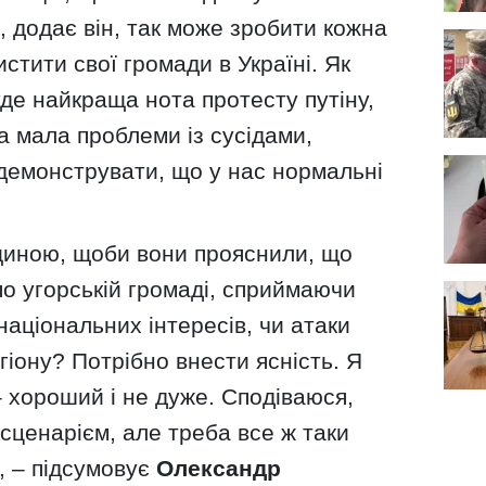
ж, додає він, так може зробити кожна
стити свої громади в Україні. Як
уде найкраща нота протесту путіну,
на мала проблеми із сусідами,
одемонструвати, що у нас нормальні
рщиною, щоби вони прояснили, що
о угорській громаді, сприймаючи
національних інтересів, чи атаки
гіону? Потрібно внести ясність. Я
– хороший і не дуже. Сподіваюся,
сценарієм, але треба все ж таки
, – підсумовує
Олександр