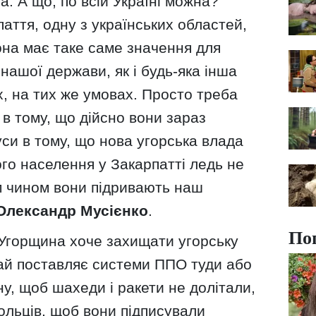
. А що, по всій Україні можна?
паття, одну з українських областей,
она має таке саме значення для
 нашої держави, як і будь-яка інша
х, на тих же умовах. Просто треба
 в тому, що дійсно вони зараз
уси в тому, що нова угорська влада
го населення у Закарпатті ледь не
 чином вони підривають наш
Олександр Мусієнко
.
По
 Угорщина хоче захищати угорську
хай поставляє системи ППО туди або
у, щоб шахеди і ракети не долітали,
ольців, щоб вони підписували