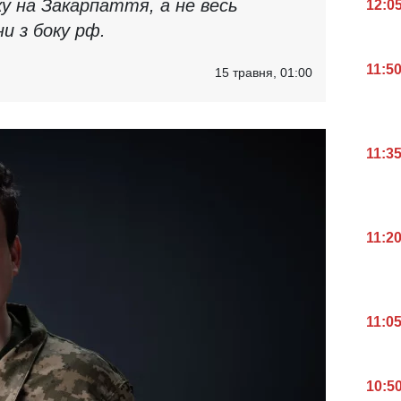
у на Закарпаття, а не весь
12:0
и з боку рф.
11:5
15 травня, 01:00
11:3
11:2
11:0
10:5