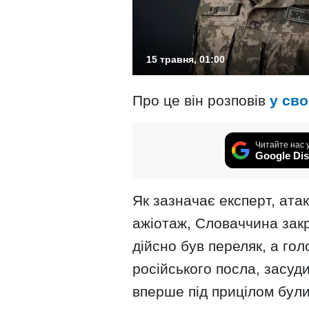
15 травня, 01:00
Про це він розповів
у сво
Читайте нас 
Google Dis
Як зазначає експерт, ата
ажіотаж, Словаччина закр
дійсно був переляк, а го
російського посла, засудил
вперше під прицілом були