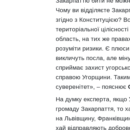
Закарпаттю бити не можна
Чому ви відділяєте Закар
згідно з Конституцією? В
територіальної цілісності
область, на тих же права
розуміти ризики. Є плюси
викличуть посла, але мін
сприймає захист угорсько
справою Угорщини. Таким
суверенітет», – пояснює
На думку експерта, якщо
громаду Закарпаття, то 
на Львівщину, Франківщин
хай відправляють добров