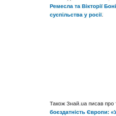
Ремесла та Вікторії Боні
суспільства у росії
.
Також Знай.ua писав про
боєздатність Європи: «У