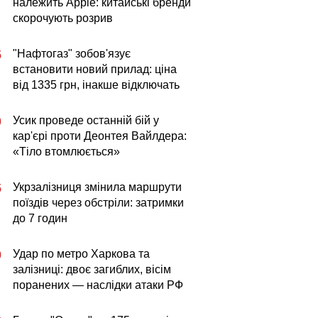
належить Apple: китайські бренди
скорочують розрив
"Нафтогаз" зобов'язує
5
встановити новий прилад: ціна
від 1335 грн, інакше відключать
Усик проведе останній бій у
0
кар'єрі проти Деонтея Вайлдера:
«Тіло втомлюється»
Укрзалізниця змінила маршрути
5
поїздів через обстріли: затримки
до 7 годин
Удар по метро Харкова та
9
залізниці: двоє загиблих, вісім
поранених — наслідки атаки РФ