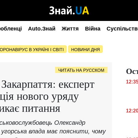
юбленці
Auto.Знай
Життя
Війна
Суспільств
ОРОНАВІРУС В УКРАЇНІ І СВІТІ
НОВИНИ ДНЯ
Ос
ЧИТАТЬ НА РУССКОМ
 Закарпаття: експерт
12:3
ція нового уряду
икає питання
12:2
йськовослужбовець Олександр
а угорська влада має пояснити, чому