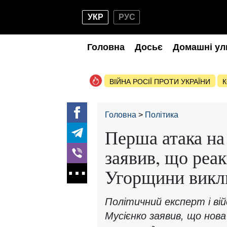
УКР
РУС
Головна
Досьє
Домашні ул
ВІЙНА РОСІЇ ПРОТИ УКРАЇНИ
К
Головна
Політика
Перша атака на
заявив, що реак
Угорщини викл
Політичний експерт і ві
Мусієнко заявив, що нов