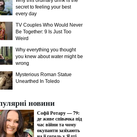
Why this ordinary drink is the
secret to feeling your best
every day
TV Couples Who Would Never
Be Together: 9 Is Just Too
Weird
Why everything you thought
you knew about water might be
wrong
Mysterious Roman Statue
Unearthed In Toledo
пулярні новини
Софії Ротару — 79:
де живе співачка під
час війни та чому
окупанти зазіхають
на її готель у Ялті