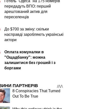
Готель "Одеса" на 175 номерів
5
передадуть ВПО: перший
арештований актив для
переселенців
До $700 за зміну: скільки
0
насправді заробляють українські
актори
Оплата комуналки в
5
"Ощадбанку": можна
залишитися без грошей і з
боргами
ВИНИ ПАРТНЕРІВ
8 Conspiracies That Turned
Out To Be True