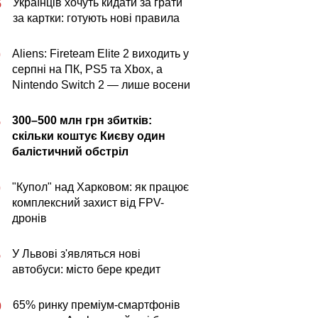
Українців хочуть кидати за грати
5
за картки: готують нові правила
Aliens: Fireteam Elite 2 виходить у
0
серпні на ПК, PS5 та Xbox, а
Nintendo Switch 2 — лише восени
300–500 млн грн збитків:
5
скільки коштує Києву один
балістичний обстріл
"Купол" над Харковом: як працює
0
комплексний захист від FPV-
дронів
У Львові з'являться нові
5
автобуси: місто бере кредит
65% ринку преміум-смартфонів
0