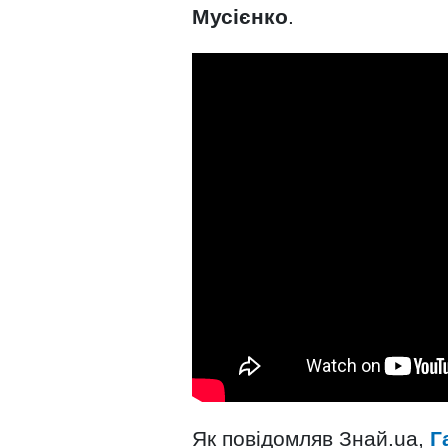
Мусієнко
.
Як повідомляв Знай.ua,
Г