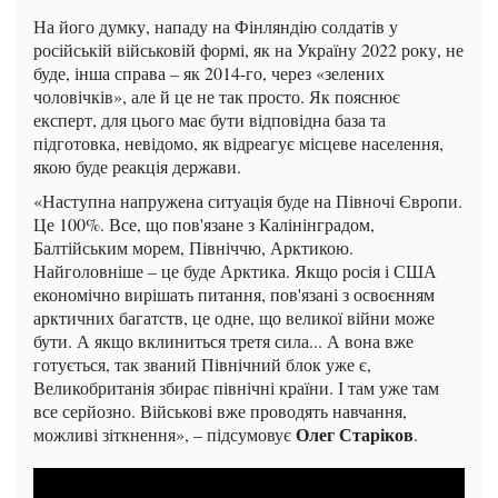
На його думку, нападу на Фінляндію солдатів у
російській військовій формі, як на Україну 2022 року, не
буде, інша справа – як 2014-го, через «зелених
чоловічків», але й це не так просто. Як пояснює
експерт, для цього має бути відповідна база та
підготовка, невідомо, як відреагує місцеве населення,
якою буде реакція держави.
«Наступна напружена ситуація буде на Півночі Європи.
Це 100%. Все, що пов'язане з Калінінградом,
Балтійським морем, Північчю, Арктикою.
Найголовніше – це буде Арктика. Якщо росія і США
економічно вирішать питання, пов'язані з освоєнням
арктичних багатств, це одне, що великої війни може
бути. А якщо вклиниться третя сила... А вона вже
готується, так званий Північний блок уже є,
Великобританія збирає північні країни. І там уже там
все серйозно. Військові вже проводять навчання,
Олег Старіков
можливі зіткнення», – підсумовує
.