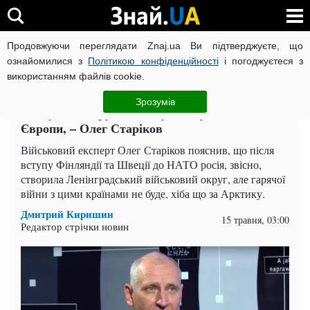
Продовжуючи переглядати Znaj.ua Ви підтверджуєте, що
ВІЙНА РОСІЇ ПРОТИ УКРАЇНИ
КОРОНАВІРУС В УКРАЇНІ І
ознайомилися з
Політикою конфіденційності
і погоджуєтеся з
використанням файлів cookie.
Головна
Політика
ЧИТАТЬ НА РУССКОМ
Зрозумів
Наступна напружена ситуація буде на Півночі
Європи, – Олег Старіков
Військовий експерт Олег Старіков пояснив, що після
вступу Фінляндії та Швеції до НАТО росія, звісно, ​​
створила Ленінградський військовий округ, але гарячої
війни з цими країнами не буде, хіба що за Арктику.
Дмитрий Киришин
15 травня, 03:00
Редактор стрічки новин