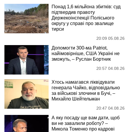
Понад 1,6 мільйона збитків: суд
підтвердив правоту
Держекоінспекції Поліського
округу у справі про звалище
тирси
20:09 05.08.26
Допомогти 300-ма Patriot,
найімовірніше, США Україні не
зможуть, – Руслан Бортник
20:57 04.08.26
Хтось намагався ліквідувати
генерала Чайко, відповідально
за військові злочини в Бучі, –
Михайло Шейтельман
20:47 04.08.26
А яку посаду ще вам дати, щоб
ви не завалили роботу? –
Микола Томенко про кадрові