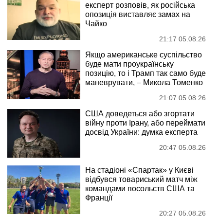
експерт розповів, як російська
опозиція виставляє замах на
Чайко
21:17 05.08.26
Якщо американське суспільство
буде мати проукраїнську
позицію, то і Трамп так само буде
маневрувати, – Микола Томенко
21:07 05.08.26
США доведеться або згортати
війну проти Ірану, або переймати
досвід України: думка експерта
20:47 05.08.26
На стадіоні «Спартак» у Києві
відбувся товариський матч між
командами посольств США та
Франції
20:27 05.08.26