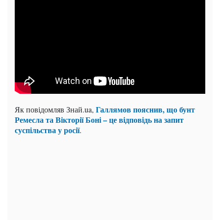
Галлямов пояснив, що бунт
Як повідомляв Знай.ua,
Ремесла та Вікторії Боні – це відповідь на запит
суспільства у росії
.