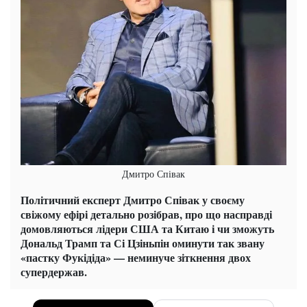
Дмитро Співак
Політичний експерт Дмитро Співак у своєму
свіжому ефірі детально розібрав, про що насправді
домовляються лідери США та Китаю і чи зможуть
Дональд Трамп та Сі Цзіньпін оминути так звану
«пастку Фукідіда» — неминуче зіткнення двох
супердержав.