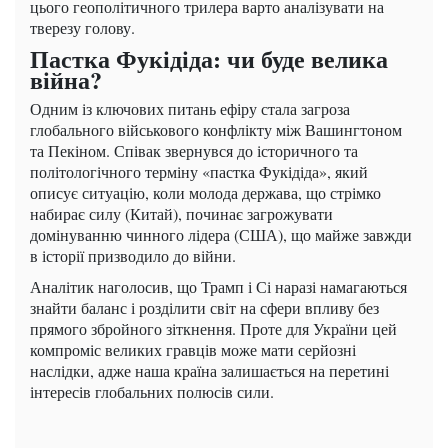
цього геополітичного трилера варто аналізувати на
тверезу голову.
Пастка Фукідіда: чи буде велика
війна?
Одним із ключових питань ефіру стала загроза
глобального військового конфлікту між Вашингтоном
та Пекіном. Співак звернувся до історичного та
політологічного терміну «пастка Фукідіда», який
описує ситуацію, коли молода держава, що стрімко
набирає силу (Китай), починає загрожувати
домінуванню чинного лідера (США), що майже завжди
в історії призводило до війни.
Аналітик наголосив, що Трамп і Сі наразі намагаються
знайти баланс і розділити світ на сфери впливу без
прямого збройного зіткнення. Проте для України цей
компроміс великих гравців може мати серйозні
наслідки, адже наша країна залишається на перетині
інтересів глобальних полюсів сили.