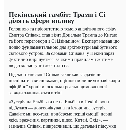
Пекінський гамбіт: Трамп і Сі
ділять сфери впливу
Головною та пріоритетною темою аналітичного ефіру
Дмитра Співака став візит Дональда Трампа до Китаю
та його переговори з Сі Цзіньпіном. Експерт назвав цю
подію фундаментальною для архітектури майбутнього
світового устрою. За словами Співака, у Пекіні зараз
фактично вирішується, за якими правилами житиме
людство наступні десятиліття.
Під час трансляції Співак закликав глядачів не
поспішати з висновками, оцінюючи лише яскраві кадри
офіційної хроніки, оскільки реальні домовленості
завжди залишаються в тіні.
«Зустріч на Ельбі, яка не на Ельбі, а в Пекіні, вона
відбулася — довгоочікувана та історична зустріч.
Давайте ми все-таки приберемо перші емоції, перші
якісь враження, картинки, відео, Китай, Схід», —
зазначив Співак, підкресливши, що детальні підсумки