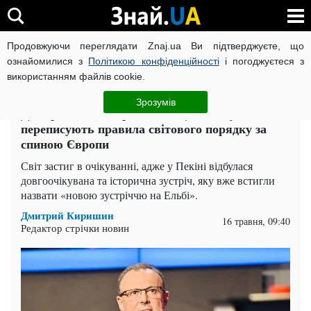
Продовжуючи переглядати Znaj.ua Ви підтверджуєте, що
ВІЙНА РОСІЇ ПРОТИ УКРАЇНИ
КОРОНАВІРУС В УКРАЇНІ І
ознайомилися з
Політикою конфіденційності
і погоджуєтеся з
використанням файлів cookie.
Головна
Політика
ЧИТАТЬ НА РУССКОМ
Зрозумів
Дмитро Співак: Трамп і Сі Цзіньпін у Пекіні
переписують правила світового порядку за
спиною Європи
Світ застиг в очікуванні, адже у Пекіні відбулася
довгоочікувана та історична зустріч, яку вже встигли
назвати «новою зустріччю на Ельбі».
Дмитрий Киришин
16 травня, 09:40
Редактор стрічки новин