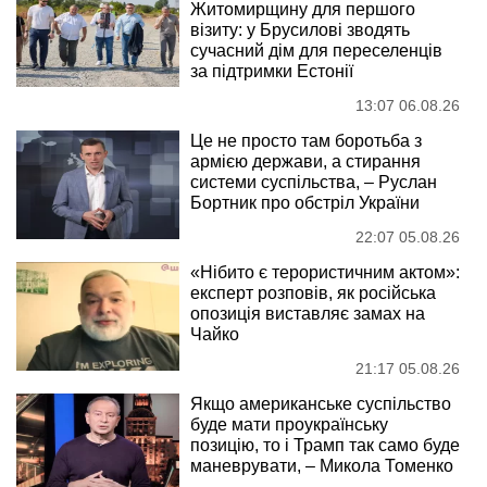
Житомирщину для першого
візиту: у Брусилові зводять
сучасний дім для переселенців
за підтримки Естонії
13:07 06.08.26
Це не просто там боротьба з
армією держави, а стирання
системи суспільства, – Руслан
Бортник про обстріл України
22:07 05.08.26
«Нібито є терористичним актом»:
експерт розповів, як російська
опозиція виставляє замах на
Чайко
21:17 05.08.26
Якщо американське суспільство
буде мати проукраїнську
позицію, то і Трамп так само буде
маневрувати, – Микола Томенко