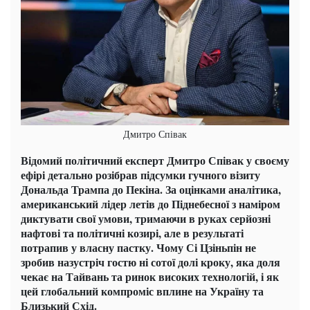
Дмитро Співак
Відомий політичний експерт Дмитро Співак у своєму
ефірі детально розібрав підсумки гучного візиту
Дональда Трампа до Пекіна. За оцінками аналітика,
американський лідер летів до Піднебесної з наміром
диктувати свої умови, тримаючи в руках серйозні
нафтові та політичні козирі, але в результаті
потрапив у власну пастку. Чому Сі Цзіньпін не
зробив назустріч гостю ні сотої долі кроку, яка доля
чекає на Тайвань та ринок високих технологій, і як
цей глобальний компроміс вплине на Україну та
Близький Схід.