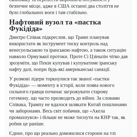
безпечне місце, адже в США останні два століття не
було глобальних воєн і там стабільно.
Нафтовий вузол та «пастка
Фукідіда»
Дмитро Співак підкреслив, що Трамп планував
використати як інструмент тиску контроль над
венесуельською та іранською нафтою, а також ситуацію
навколо Ормузької протоки. Проте Сі Цзіньпін чітко дав
зрозуміти, що Пекін купував і купуватиме іранську
нафту далі, попри будь-які американські санкції.
У розмові лідери торкнулися так званої «пастки
Фукідіда» — моменту в історії, коли поява нового
сильного гравця починає загрожувати старому
гегемону, що часто призводить до війни. За словами
Співака, Трампу не вдалося залякати Китай пошлинами
чи заборонами. Весь світ побачив, що «Акела
промахнувся» і більше не може тиснути на КНР так, як
робив це раніше.
Єдине, про що реально домовилися сторони на тлі