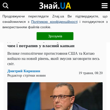
Продовжуючи переглядати Znaj.ua Ви підтверджуєте, що
ВІЙНА РОСІЇ ПРОТИ УКРАЇНИ
КОРОНАВІРУС В УКРАЇНІ І
ознайомилися з
Політикою конфіденційності
і погоджуєтеся з
використанням файлів cookie.
Головна
Політика
ЧИТАТЬ НА РУССКОМ
Зрозумів
Дмитро Співак: Трамп прилетів із Китаю ні з
чим і потрапив у власний капкан
Велике геополітичне протистояння США та Китаю
вийшло на новий рівень, який змусив заговорити весь
світ.
Дмитрий Киришин
19 травня, 08:20
Редактор стрічки новин