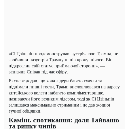
«Сі Цзіньпін продемонстрував, зустрічаючи Трампа, не
зробивши назустріч Трампу ні пів кроку, нічого. Він
підкреслив свій статус приймаючої сторони», —
зазначив Співак під час ефіру.
Експерт додав, що хоча лідери багато гуляли та
піднімали пишні тости, Трамп висловлювався на адресу
китайського колеги набагато компліментарніше,
називаючи його великим лідером, тоді як Сі Цзіньпін
залишався максимально стриманим і не дав жодної
гучної обіцянки.
Камінь спотикання: доля Тайваню
та ринку чипів