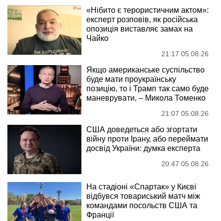
«Нібито є терористичним актом»:
експерт розповів, як російська
опозиція виставляє замах на
Чайко
21:17 05.08.26
Якщо американське суспільство
буде мати проукраїнську
позицію, то і Трамп так само буде
маневрувати, – Микола Томенко
21:07 05.08.26
США доведеться або згортати
війну проти Ірану, або переймати
досвід України: думка експерта
20:47 05.08.26
На стадіоні «Спартак» у Києві
відбувся товариський матч між
командами посольств США та
Франції