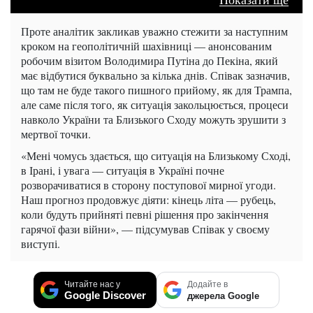
Проте аналітик закликав уважно стежити за наступним
кроком на геополітичній шахівниці — анонсованим
робочим візитом Володимира Путіна до Пекіна, який
має відбутися буквально за кілька днів. Співак зазначив,
що там не буде такого пишного прийому, як для Трампа,
але саме після того, як ситуація закольцюється, процеси
навколо України та Близького Сходу можуть зрушити з
мертвої точки.
«Мені чомусь здається, що ситуація на Близькому Сході,
в Ірані, і увага — ситуація в Україні почне
розворачиватися в сторону поступової мирної угоди.
Наш прогноз продовжує діяти: кінець літа — рубець,
коли будуть прийняті певні рішення про закінчення
гарячої фази війни», — підсумував Співак у своєму
виступі.
Читайте нас у
Додайте в
Google Discover
джерела Google