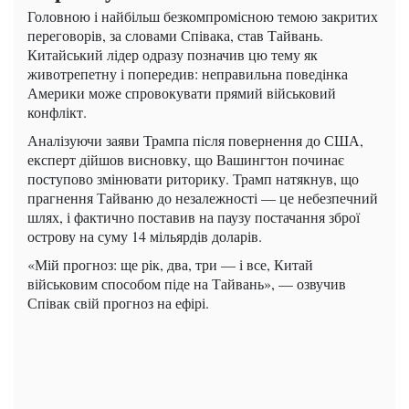
Головною і найбільш безкомпромісною темою закритих
переговорів, за словами Співака, став Тайвань.
Китайський лідер одразу позначив цю тему як
животрепетну і попередив: неправильна поведінка
Америки може спровокувати прямий військовий
конфлікт.
Аналізуючи заяви Трампа після повернення до США,
експерт дійшов висновку, що Вашингтон починає
поступово змінювати риторику. Трамп натякнув, що
прагнення Тайваню до незалежності — це небезпечний
шлях, і фактично поставив на паузу постачання зброї
острову на суму 14 мільярдів доларів.
«Мій прогноз: ще рік, два, три — і все, Китай
військовим способом піде на Тайвань», — озвучив
Співак свій прогноз на ефірі.