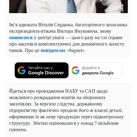
Ім’я адвоката Віталія Сердюка, багаторічного захисника
експрезидента-втікача Віктора Януковича, знову
опинилося
у центрі уваги — цього разу на тлі справи
про закупівлі комплектуючих для динамічного захисту
повідомляє
танків. Про це
«bagnet».
Читайте нас у
Додайте в
Google Discover
джерела Google
Йдеться про провадження НАБУ та САП щодо
можливого розкрадання коштів на оборонних
закупівлях. За версією слідства, державному
підприємству фактично продали його ж власні деталі,
оформивши їх як нову продукцію через підконтрольну
структуру. Збитки оцінювалися у понад 7 мільйонів
гривень.