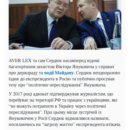
AVER LEX та сам Сердюк насамперед відомі
багаторічним захистом Віктора Януковича у справах
події Майдану.
про держзраду та
Сердюк неодноразово
їздив до експрезидента в Росію та публічно просував
тезу про “політичне переслідування” Януковича.
У 2017 році адвокат підтверджував журналістам, що
перебуває на території РФ та працює з українцями, які
“не можуть потрапити в Україну через політичні
переслідування”. При цьому місце зустрічей із
Януковичем у Росії Сердюк відмовлявся називати,
посилаючись на “загрозу життю” експрезидента-втікача.