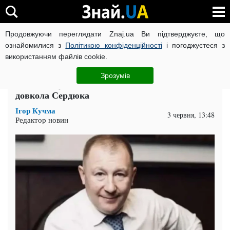
Продовжуючи переглядати Znaj.ua Ви підтверджуєте, що
ВІЙНА РОСІЇ ПРОТИ УКРАЇНИ
КОРОНАВІРУС В УКРАЇНІ І
ознайомилися з
Політикою конфіденційності
і погоджуєтеся з
використанням файлів cookie.
Головна
Політика
ЧИТАТЬ НА РУССКОМ
Зрозумів
Танки, Янукович і Рибін: новий скандал
довкола Сердюка
Ігор Кучма
3 червня, 13:48
Редактор новин