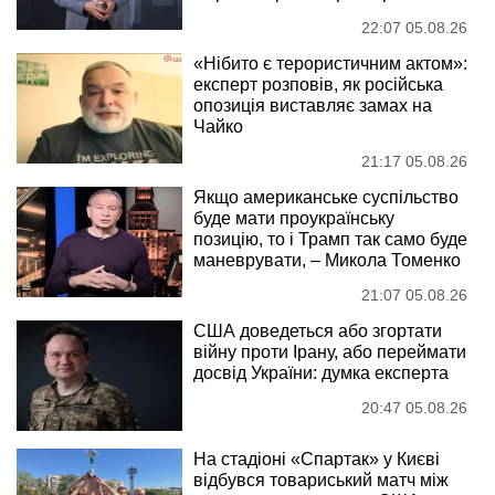
22:07 05.08.26
«Нібито є терористичним актом»:
експерт розповів, як російська
опозиція виставляє замах на
Чайко
21:17 05.08.26
Якщо американське суспільство
буде мати проукраїнську
позицію, то і Трамп так само буде
маневрувати, – Микола Томенко
21:07 05.08.26
США доведеться або згортати
війну проти Ірану, або переймати
досвід України: думка експерта
20:47 05.08.26
На стадіоні «Спартак» у Києві
відбувся товариський матч між