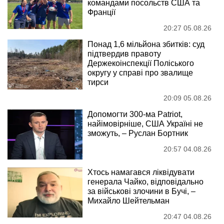
командами посольств США та
Франції
20:27 05.08.26
Понад 1,6 мільйона збитків: суд
підтвердив правоту
Держекоінспекції Поліського
округу у справі про звалище
тирси
20:09 05.08.26
Допомогти 300-ма Patriot,
найімовірніше, США Україні не
зможуть, – Руслан Бортник
20:57 04.08.26
Хтось намагався ліквідувати
генерала Чайко, відповідально
за військові злочини в Бучі, –
Михайло Шейтельман
20:47 04.08.26