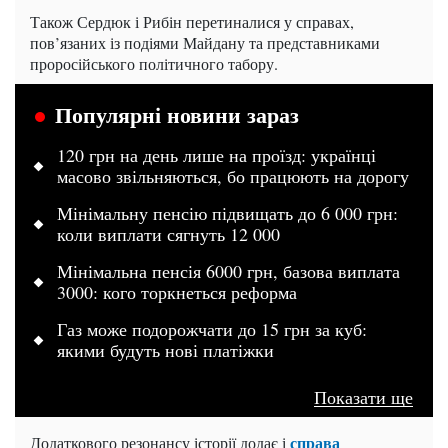
Також Сердюк і Рибін перетиналися у справах,
пов’язаних із подіями Майдану та представниками
проросійського політичного табору.
Популярні новини зараз
120 грн на день лише на проїзд: українці
масово звільняються, бо працюють на дорогу
Мінімальну пенсію підвищать до 6 000 грн:
коли виплати сягнуть 12 000
Мінімальна пенсія 6000 грн, базова виплата
3000: кого торкнеться реформа
Газ може подорожчати до 15 грн за куб:
якими будуть нові платіжки
Показати ще
справа
Додаткового резонансу історії додає і