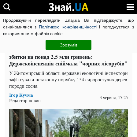
Продовжуючи переглядати Znaj.ua Ви підтверджуєте, що
ВІЙНА РОСІЇ ПРОТИ УКРАЇНИ
КОРОНАВІРУС В УКРАЇНІ І
ознайомилися з
Політикою конфіденційності
і погоджуєтеся з
використанням файлів cookie.
Головна
Політика
ЧИТАТЬ НА РУССКОМ
Зрозумів
Незаконна порубка на Житомирщині нанесла
збитки на понад 2,5 млн гривень:
Держекоінспекція спіймала "чорних лісорубів"
У Житомирській області державні екологічні інспектори
зафіксували незаконну порубку 154 сироростучих дерев
породи сосна.
Ігор Кучма
3 червня, 17:25
Редактор новин