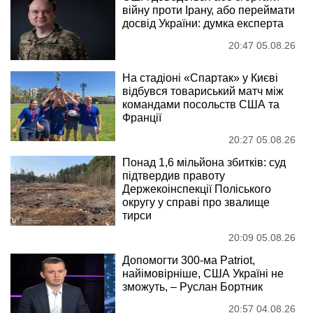
війну проти Ірану, або переймати
досвід України: думка експерта
20:47 05.08.26
На стадіоні «Спартак» у Києві
відбувся товариський матч між
командами посольств США та
Франції
20:27 05.08.26
Понад 1,6 мільйона збитків: суд
підтвердив правоту
Держекоінспекції Поліського
округу у справі про звалище
тирси
20:09 05.08.26
Допомогти 300-ма Patriot,
найімовірніше, США Україні не
зможуть, – Руслан Бортник
20:57 04.08.26