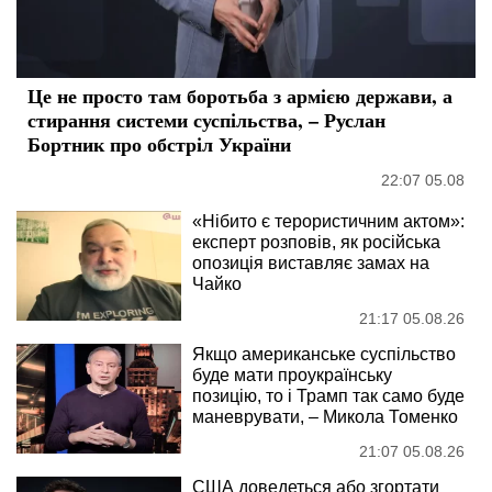
Це не просто там боротьба з армією держави, а
стирання системи суспільства, – Руслан
Бортник про обстріл України
22:07 05.08
«Нібито є терористичним актом»:
експерт розповів, як російська
опозиція виставляє замах на
Чайко
21:17 05.08.26
Якщо американське суспільство
буде мати проукраїнську
позицію, то і Трамп так само буде
маневрувати, – Микола Томенко
21:07 05.08.26
США доведеться або згортати