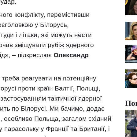
 удар.
рного конфлікту, перемістивши
оєголовкою у Білорусь,
уди і літаки, які можуть нести
почав зміщувати рубіж ядерного
ід», – підкреслює
Олександр
, треба реагувати на потенційну
лорусі проти країн Балтії, Польщі,
 застосуванням тактичної ядерної
По
етить по Білорусі. Ми бачимо, додає
а, особливо Польща, загалом східний
парасольку у Франції та Британії, і