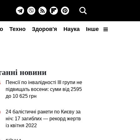
о
Техно
Здоров'я
Наука
Інше
танні новини
Пенсії по інвалідності III групи не
5
підвищать восени: суми від 2595
до 10 625 грн
24 балістичні ракети по Києву за
0
ніч: 17 загиблих — рекорд жертв
із квітня 2022