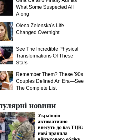
Gina Carano Finally Admits
What Some Suspected All
Along
Olena Zelenska's Life
Changed Overnight
See The Incredible Physical
Transformations Of These
Stars
Remember Them? These '90s
Couples Defined An Era—See
The Complete List
пулярні новини
Українців
автоматично
внесуть до баз ТЦК:
нові правила
військового обліку