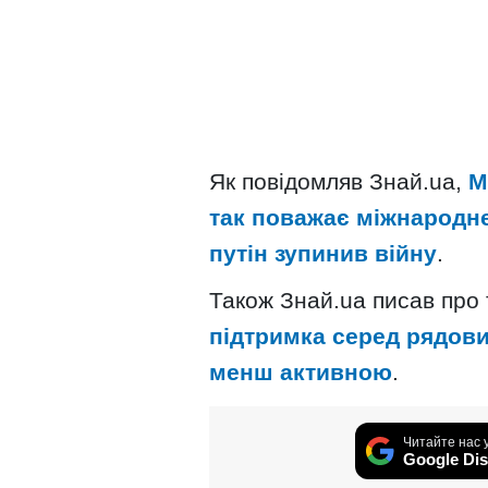
Як повідомляв Знай.ua,
М
так поважає міжнародне
путін зупинив війну
.
Також Знай.ua писав про
підтримка серед рядови
менш активною
.
Читайте нас 
Google Dis