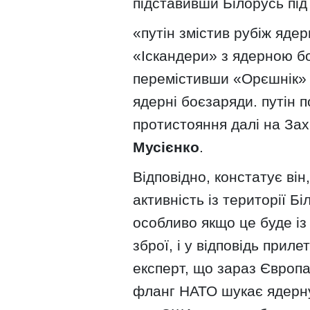
підставивши Білорусь під
«путін змістив рубіж яде
«Іскандери» з ядерною б
перемістивши «Орєшнік» т
ядерні боєзаряди. путін 
протистояння далі на Зах
Мусієнко
.
Відповідно, констатує він
активність із території Бі
особливо якщо це буде із
зброї, і у відповідь прил
експерт, що зараз Європ
фланг НАТО шукає ядерну 