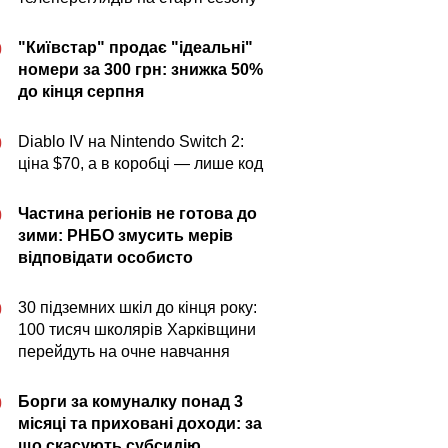
"Київстар" продає "ідеальні"
0
номери за 300 грн: знижка 50%
до кінця серпня
Diablo IV на Nintendo Switch 2:
0
ціна $70, а в коробці — лише код
Частина регіонів не готова до
0
зими: РНБО змусить мерів
відповідати особисто
30 підземних шкіл до кінця року:
0
100 тисяч школярів Харківщини
перейдуть на очне навчання
Борги за комуналку понад 3
0
місяці та приховані доходи: за
що скасують субсидію