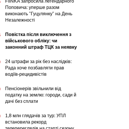
FIÏNKA запросила легендарного
5
Поповича: уперше разом
виконають "Гуцулянку" на День
Незалежності
Повістка після виключення з
5
військового обліку: чи
законний штраф ТЦК за неявку
24 штрафи за рік без наслідків:
0
Рада хоче позбавляти прав
водіїв-рецидивістів
Пенсіонерів звільнили від
0
податку на землю: городи, сади й
дачі без сплати
1,8 млн глядачів за тур: УПЛ
0
встановила рекорд
телепереглядів на старті сезону