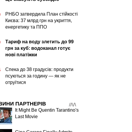
РНБО затвердила План стійкості
0
Києва: 37 млрд грн на укриття,
енергетику та ППО
Тариф на воду злетить до 99
0
грн за куб: водоканал готує
нові платіжки
Спека до 38 градусів: продукти
5
псуються за годину — як не
отруїтися
ВИНИ ПАРТНЕРІВ
It Might Be Quentin Tarantino's
Last Movie