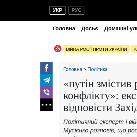
УКР
РУС
Головна
Досьє
Домашні ул
ВІЙНА РОСІЇ ПРОТИ УКРАЇНИ
К
Головна
Політика
«путін змістив
конфлікту»: екс
відповісти Захі
Політичний експерт і ві
Мусієнко розповів, що рос