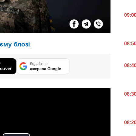
09:0
єму блозі
.
08:5
у
Додайте в
08:4
cover
джерела Google
08:3
08:2