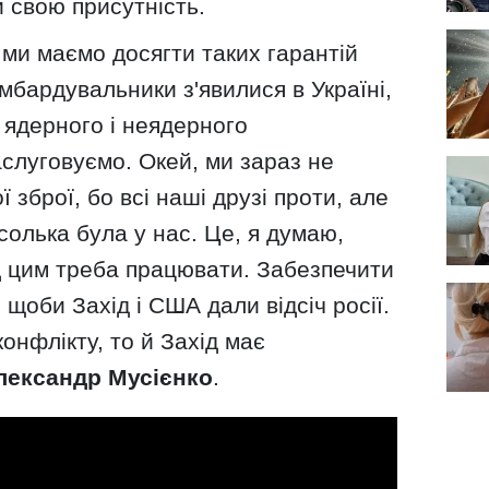
 свою присутність.
 ми маємо досягти таких гарантій
омбардувальники з'явилися в Україні,
ядерного і неядерного
слуговуємо. Окей, ми зараз не
зброї, бо всі наші друзі проти, але
олька була у нас. Це, я думаю,
д цим треба працювати. Забезпечити
щоби Захід і США дали відсіч росії.
онфлікту, то й Захід має
лександр Мусієнко
.