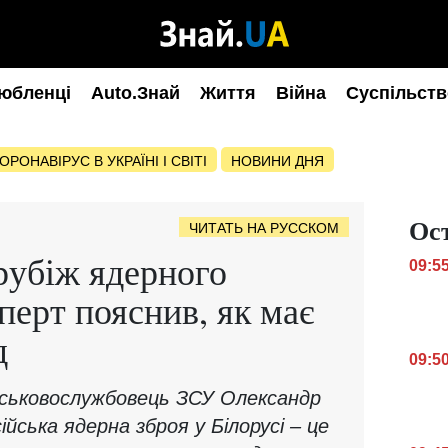
юбленці
Auto.Знай
Життя
Війна
Суспільств
ОРОНАВІРУС В УКРАЇНІ І СВІТІ
НОВИНИ ДНЯ
Ос
ЧИТАТЬ НА РУССКОМ
 рубіж ядерного
09:5
перт пояснив, як має
д
09:5
йськовослужбовець ЗСУ Олександр
ійська ядерна зброя у Білорусі – це