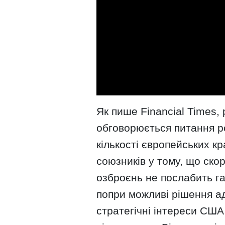
Як пише Financial Times,
обговорюється питання ро
кількості європейських к
союзників у тому, що ско
озброєнь не послабить гар
попри можливі рішення ад
стратегічні інтереси США 