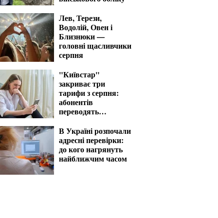
Лев, Терези,
Водолій, Овен і
Близнюки —
головні щасливчики
серпня
"Київстар"
закриває три
тарифи з серпня:
абонентів
переводять
автоматично
В Україні розпочали
адресні перевірки:
до кого нагрянуть
найближчим часом