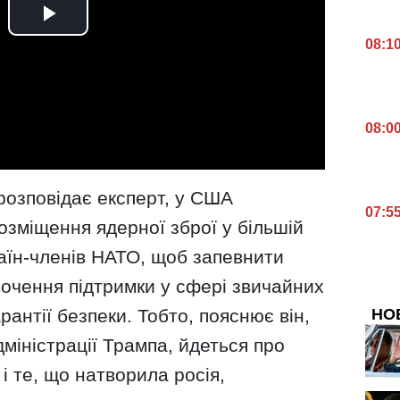
08:1
08:0
 розповідає експерт, у США
07:5
зміщення ядерної зброї у більшій
раїн-членів НАТО, щоб запевнити
рочення підтримки у сфері звичайних
НО
антії безпеки. Тобто, пояснює він,
міністрації Трампа, йдеться про
і те, що натворила росія,