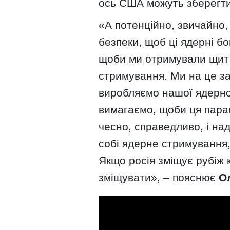
ось США можуть зберегти
«А потенційно, звичайно,
безпеки, щоб ці ядерні б
щоби ми отримували щит 
стримування. Ми на це за
виробляємо нашої ядерної 
вимагаємо, щоби ця парас
чесно, справедливо, і на
собі ядерне стримування, 
Якщо росія зміщує рубіж к
зміщувати», – пояснює
О