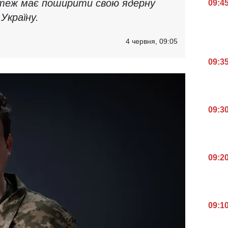
 теж має поширити свою ядерну
09:4
 Україну.
4 червня, 09:05
09:3
09:3
09:2
09:1