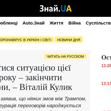
юбленці
Auto.Знай
Життя
Війна
Суспільств
ОРОНАВІРУС В УКРАЇНІ І СВІТІ
НОВИНИ ДНЯ
Ос
ЧИТАТЬ НА РУССКОМ
ися ситуацією цієї
13:2
року – закінчити
ни, – Віталій Кулик
13:1
заявив, що ніяких змов між Трампом,
ігурація переговорів народжується