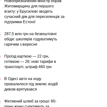
Новопризначений міністр обрав
7
Житомирщину для першого
візиту: у Брусилові зводять
сучасний дім для переселенців за
підтримки Естонії
287,5 млн грн на безкоштовні
5
обіди: школярів годуватимуть
гарячим з вересня
Проїзд карткою — 22 грн,
0
готівкою — 26: нові тарифи в
транспорті, штраф 460 грн
В Одесі авто на ходу
0
провалилося під землю: водій
дивом врятувався
Фіктивний шлюб за гроші: 60-
5
річну жінку судитимуть за