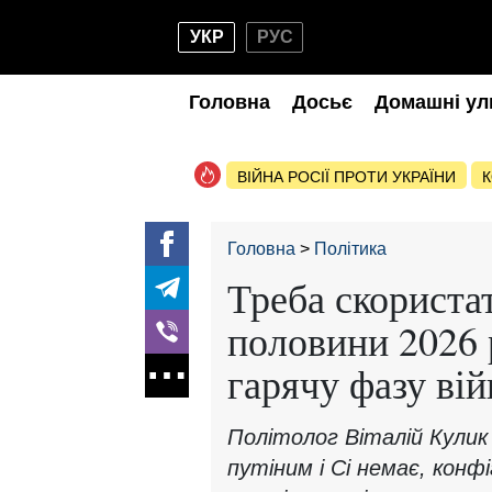
УКР
РУС
Головна
Досьє
Домашні ул
ВІЙНА РОСІЇ ПРОТИ УКРАЇНИ
К
Головна
Політика
Треба скористат
половини 2026 
гарячу фазу вій
Політолог Віталій Кулик 
путіним і Сі немає, конф