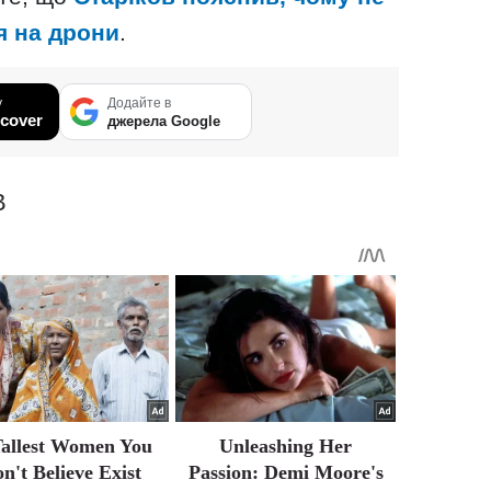
я на дрони
.
у
Додайте в
cover
джерела Google
В
Tallest Women You
Unleashing Her
n't Believe Exist
Passion: Demi Moore's