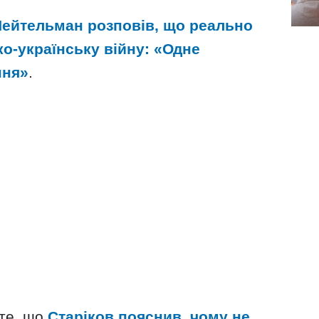
ейтельман розповів, що реально
ко-українську війну: «Одне
ння»
.
 те, що
Старіков пояснив, чому не