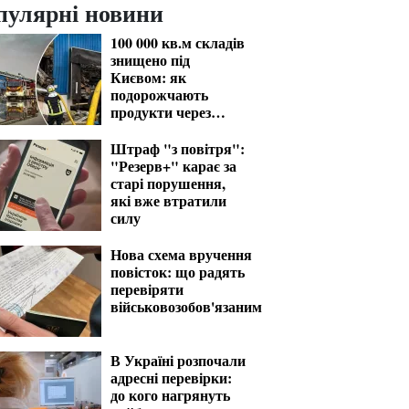
пулярні новини
100 000 кв.м складів
знищено під
Києвом: як
подорожчають
продукти через
удари РФ
Штраф "з повітря":
"Резерв+" карає за
старі порушення,
які вже втратили
силу
Нова схема вручення
повісток: що радять
перевіряти
військовозобов'язаним
В Україні розпочали
адресні перевірки:
до кого нагрянуть