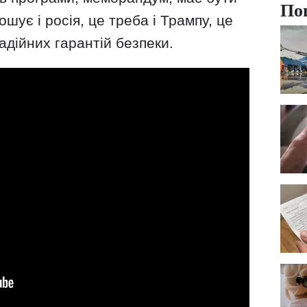
По
шує і росія, це треба і Трампу, це
надійних гарантій безпеки.