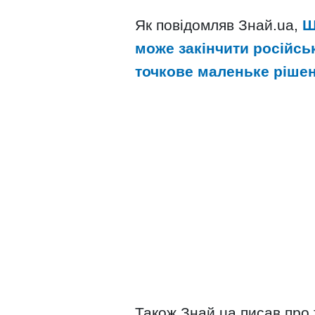
Як повідомляв Знай.ua,
Ш
може закінчити російсь
точкове маленьке ріше
Також Знай.ua писав про