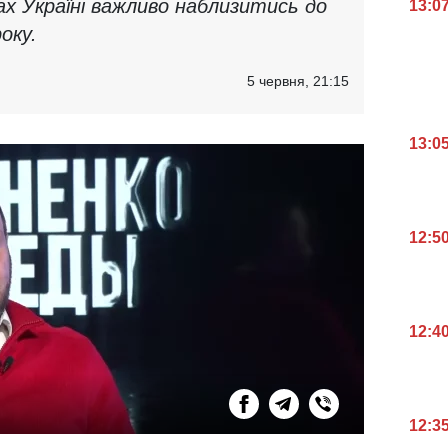
ках Україні важливо наблизитись до
13:0
оку.
5 червня, 21:15
13:0
12:5
12:4
12:3