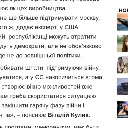
цює як цех виробництва
НО
очне ще більше підтримувати москву,
го ж, додає експерт, у США
й, республіканці можуть втратити
дуть демократи, але не обов’язково
уде не до зовнішньої політики.
добивати Штати, підтримуючи війну.
уватися, а у ЄС накопичиться втома
 це створює вікно можливостей вже
, нам треба скористатися ситуацією
 закінчити гарячу фазу війни і
нтів», – пояснює
Віталій Кулик
.
ть програми, меморандум, має бути