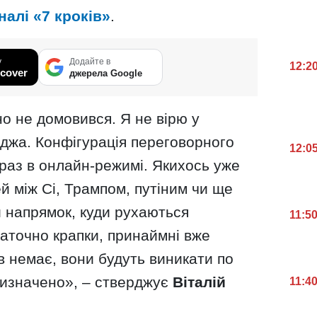
налі «7 кроків»
.
у
Додайте в
12:2
cover
джерела Google
но не домовився. Я не вірю у
іджа. Конфігурація переговорного
12:0
раз в онлайн-режимі. Якихось уже
 між Сі, Трампом, путіним чи ще
й напрямок, куди рухаються
11:5
аточно крапки, принаймні вже
 немає, вони будуть виникати по
визначено», – стверджує
Віталій
11:4