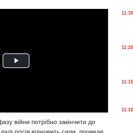
11:3
11:2
11:1
11:1
фазу війни потрібно закінчити до
 далі росія відновить сили, проведе