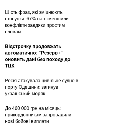
Шість фраз, які зміцнюють
0
стосунки: 67% пар зменшили
конфлікти завдяки простим
словам
Відстрочку продовжать
0
автоматично: "Резерв+"
оновить дані без походу до
ТЦК
Росія атакувала цивільне судно в
5
порту Одещини: загинув
український моряк
До 460 000 грн на місяць:
0
прикордонникам запровадили
нові бойові виплати