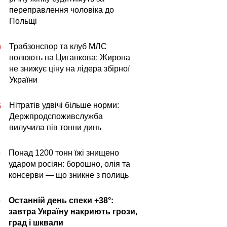
переправлення чоловіка до
Польщі
Трабзонспор та клуб МЛС
0
полюють на Циганкова: Жирона
не знижує ціну на лідера збірної
України
Нітратів удвічі більше норми:
5
Держпродспоживслужба
вилучила пів тонни динь
Понад 1200 тонн їжі знищено
0
ударом росіян: борошно, олія та
консерви — що зникне з полиць
Останній день спеки +38°:
0
завтра Україну накриють грози,
град і шквали