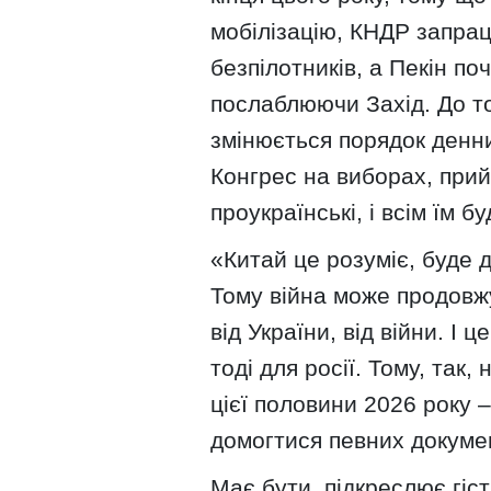
мобілізацію, КНДР запра
безпілотників, а Пекін п
послаблюючи Захід. До то
змінюється порядок денни
Конгрес на виборах, прий
проукраїнські, і всім їм б
«Китай це розуміє, буде 
Тому війна може продовж
від України, від війни. І
тоді для росії. Тому, так
цієї половини 2026 року –
домогтися певних докуме
Має бути, підкреслює гіс