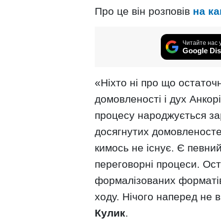
Про це він розповів
на ка
Читайте нас 
Google Dis
«Ніхто ні про що остаточ
домовленості і дух Анкор
процесу народжується за
досягнутих домовленостей
кимось не існує. Є певни
переговорні процеси. Ост
формалізованих форматів
ходу. Нічого наперед не 
Кулик
.