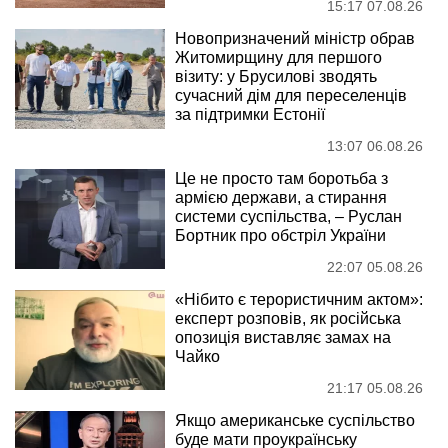
15:17 07.08.26
Новопризначений міністр обрав
Житомирщину для першого
візиту: у Брусилові зводять
сучасний дім для переселенців
за підтримки Естонії
13:07 06.08.26
Це не просто там боротьба з
армією держави, а стирання
системи суспільства, – Руслан
Бортник про обстріл України
22:07 05.08.26
«Нібито є терористичним актом»:
експерт розповів, як російська
опозиція виставляє замах на
Чайко
21:17 05.08.26
Якщо американське суспільство
буде мати проукраїнську