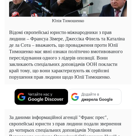
Юлія Тимошенко
Відомі європейські юристи-міжнародники з прав
людини – Франсуа Зімере, Джессіка Фінель та Каталіна
де ла Сота – вважають, що провадження проти Юлії
Тимошенко має явні ознаки політично вмотивованого
переслідування одного з лідерів опозиції. Вони
закликають спеціальних доповідачів ООН покласти
край тому, що вони характеризують як серйозні
порушення прав людини щодо Юлії Тимошенко.
Читайте нас у
Додайте в
Google Discover
джерела Google
За даними інформаційної агенції "Франс прес",
європейські юристи з прав людини подали звернення
до чотирьох спеціальних доповідачів Управління