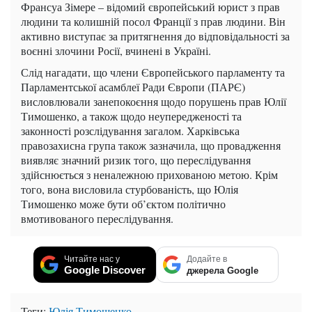
Франсуа Зімере – відомий європейський юрист з прав
людини та колишній посол Франції з прав людини. Він
активно виступає за притягнення до відповідальності за
воєнні злочини Росії, вчинені в Україні.
Слід нагадати, що члени Європейського парламенту та
Парламентської асамблеї Ради Європи (ПАРЄ)
висловлювали занепокоєння щодо порушень прав Юлії
Тимошенко, а також щодо неупередженості та
законності розслідування загалом. Харківська
правозахисна група також зазначила, що провадження
виявляє значний ризик того, що переслідування
здійснюється з неналежною прихованою метою. Крім
того, вона висловила стурбованість, що Юлія
Тимошенко може бути об’єктом політично
вмотивованого переслідування.
Читайте нас у
Додайте в
Google Discover
джерела Google
Теги:
Юлія Тимошенко