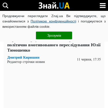
Продовжуючи переглядати Znaj.ua Ви підтверджуєте, що
ВІЙНА РОСІЇ ПРОТИ УКРАЇНИ
КОРОНАВІРУС В УКРАЇНІ І
ознайомилися з
Політикою конфіденційності
і погоджуєтеся з
використанням файлів cookie.
Головна
Політика
ЧИТАТЬ НА РУССКОМ
Зрозумів
Юристи звернулися до ООН через явні ознаки
політично вмотивованого переслідування Юлії
Тимошенко
Дмитрий Киришин
11 червня, 17:35
Редактор стрічки новин