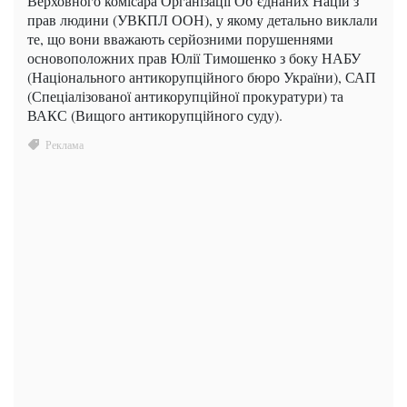
Верховного комісара Організації Об’єднаних Націй з
прав людини (УВКПЛ ООН), у якому детально виклали
те, що вони вважають серйозними порушеннями
основоположних прав Юлії Тимошенко з боку НАБУ
(Національного антикорупційного бюро України), САП
(Спеціалізованої антикорупційної прокуратури) та
ВАКС (Вищого антикорупційного суду).