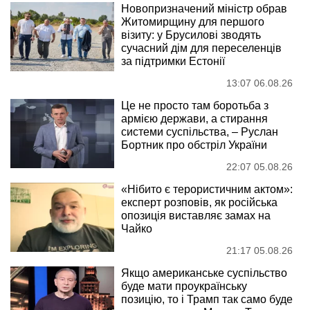
Новопризначений міністр обрав
Житомирщину для першого
візиту: у Брусилові зводять
сучасний дім для переселенців
за підтримки Естонії
13:07 06.08.26
Це не просто там боротьба з
армією держави, а стирання
системи суспільства, – Руслан
Бортник про обстріл України
22:07 05.08.26
«Нібито є терористичним актом»:
експерт розповів, як російська
опозиція виставляє замах на
Чайко
21:17 05.08.26
Якщо американське суспільство
буде мати проукраїнську
позицію, то і Трамп так само буде