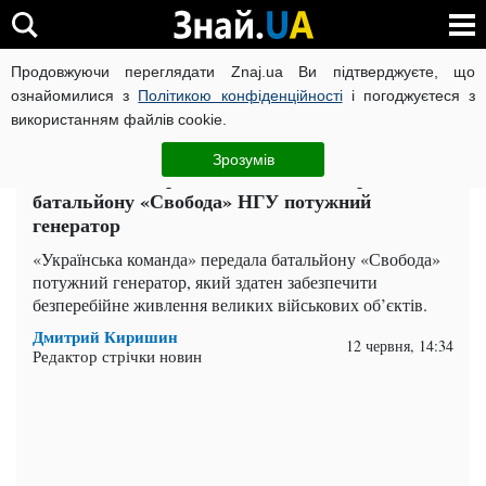
Продовжуючи переглядати Znaj.ua Ви підтверджуєте, що
ВІЙНА РОСІЇ ПРОТИ УКРАЇНИ
КОРОНАВІРУС В УКРАЇНІ І
ознайомилися з
Політикою конфіденційності
і погоджуєтеся з
використанням файлів cookie.
Головна
Політика
ЧИТАТЬ НА РУССКОМ
Зрозумів
Палатний: «Українська команда» передала
батальйону «Свобода» НГУ потужний
генератор
«Українська команда» передала батальйону «Свобода»
потужний генератор, який здатен забезпечити
безперебійне живлення великих військових об’єктів.
Дмитрий Киришин
12 червня, 14:34
Редактор стрічки новин