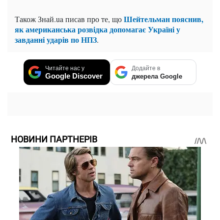
Шейтельман пояснив,
Також Знай.ua писав про те, що
як американська розвідка допомагає Україні у
завданні ударів по НПЗ
.
Читайте нас у
Додайте в
Google Discover
джерела Google
НОВИНИ ПАРТНЕРІВ