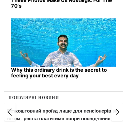
These Photos Make Us Nostalgic For The
70's
Why this ordinary drink is the secret to
feeling your best every day
ПОПУЛЯРНІ НОВИНИ
Софії Ротару — 79: де живе співачка під час
ів за
війни та чому окупанти зазіхають на її готель
ня
Ялті