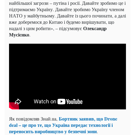
найбільшої загрози – путіна і росії. Давайте зробимо це і
підтримаємо Україну. Давайте зробимо Україну членом
НАТО у майбутньому. Давайте із цього починати, а далі
вже доберемося до Китаю і будемо вирішувати, що
Олександр
надалі з цим робити», – підсумовує
Мусієнко
.
Бортник заявив, що Drone
Як повідомляв Знай.ua,
deal – це про те, що Україна передає технології і
переносить виробництво у безпечні зони
.