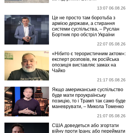
13:07 06.08.26
Це не просто там боротьба з
армією держави, а стирання
системи суспільства, – Руслан
Бортник про обстріл України
22:07 05.08.26
«Нібито є терористичним актом»:
експерт розповів, як російська
опозиція виставляє замах на
Чайко
21:17 05.08.26
Якщо американське суспільство
буде мати проукраїнську
позицію, то і Трамп так само буде
маневрувати, – Микола Томенко
21:07 05.08.26
США доведеться або згортати
війну проти Ірану, або переймати