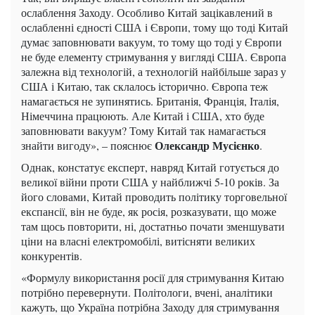
ослаблення Заходу. Особливо Китай зацікавлений в
ослабленні єдності США і Європи, тому що тоді Китай
думає заповнювати вакуум, то тому що тоді у Європи
не буде елементу стримування у вигляді США. Європа
залежна від технологій, а технологій найбільше зараз у
США і Китаю, так склалось історично. Європа теж
намагається не зупинятись. Британія, Франція, Італія,
Німеччина працюють. Але Китай і США, хто буде
заповнювати вакуум? Тому Китай так намагається
Олександр Мусієнко
знайти вигоду», – пояснює
.
Однак, констатує експерт, навряд Китай готується до
великої війни проти США у найближчі 5-10 років. За
його словами, Китай проводить політику торговельної
експансії, він не буде, як росія, розказувати, що може
там щось повторити, ні, достатньо почати зменшувати
ціни на власні електромобілі, витісняти великих
конкурентів.
«Формулу використання росії для стримування Китаю
потрібно перевернути. Політологи, вчені, аналітики
кажуть, що Україна потрібна Заходу для стримування