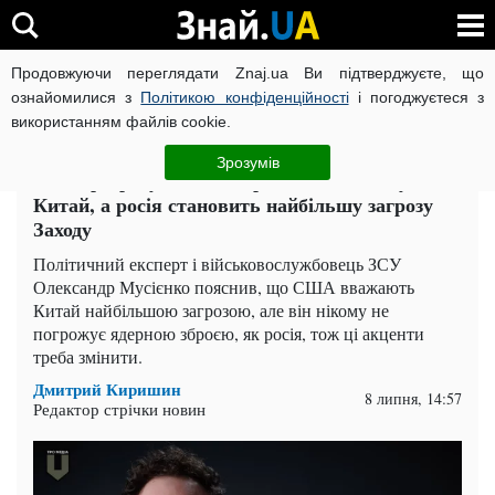
Продовжуючи переглядати Znaj.ua Ви підтверджуєте, що
ВІЙНА РОСІЇ ПРОТИ УКРАЇНИ
КОРОНАВІРУС В УКРАЇНІ І
ознайомилися з
Політикою конфіденційності
і погоджуєтеся з
використанням файлів cookie.
Головна
Політика
ЧИТАТЬ НА РУССКОМ
Зрозумів
Хибні розрахунки: експерт пояснив, чому не
Китай, а росія становить найбільшу загрозу
Заходу
Політичний експерт і військовослужбовець ЗСУ
Олександр Мусієнко пояснив, що США вважають
Китай найбільшою загрозою, але він нікому не
погрожує ядерною зброєю, як росія, тож ці акценти
треба змінити.
Дмитрий Киришин
8 липня, 14:57
Редактор стрічки новин