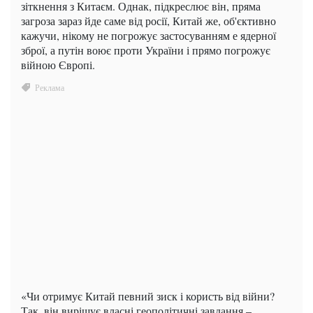
зіткнення з Китаєм. Однак, підкреслює він, пряма
загроза зараз йде саме від росії, Китай же, об'єктивно
кажучи, нікому не погрожує застосуванням е ядерної
зброї, а путін воює проти України і прямо погрожує
війною Європі.
«Чи отримує Китай певний зиск і користь від війни?
Так, він вирішує власні геополітичні завдання –