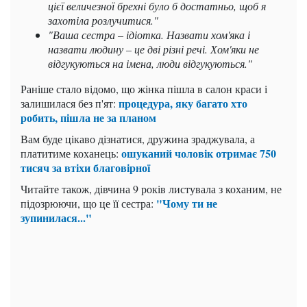
цієї величезної брехні було б достатньо, щоб я
захотіла розлучитися."
"Ваша сестра – ідіотка. Назвати хом'яка і
назвати людину – це дві різні речі. Хом'яки не
відгукуються на імена, люди відгукуються."
Раніше стало відомо, що жінка пішла в салон краси і
процедура, яку багато хто
залишилася без п'ят:
робить, пішла не за планом
Вам буде цікаво дізнатися, дружина зраджувала, а
ошуканий чоловік отримає 750
платитиме коханець:
тисяч за втіхи благовірної
Читайте також, дівчина 9 років листувала з коханим, не
"Чому ти не
підозрюючи, що це її сестра:
зупинилася..."