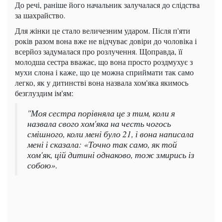
До речі, раніше його начальник залучалася до слідства
за шахрайство.
Для жінки це стало величезним ударом. Після п'яти
років разом вона вже не відчуває довіри до чоловіка і
всерйоз задумалася про розлучення. Щоправда, її
молодша сестра вважає, що вона просто роздмухує з
мухи слона і каже, що це можна сприймати так само
легко, як у дитинстві вона назвала хом'яка якимось
безглуздим ім'ям:
"Моя сестра порівняла це з тим, коли я
назвала свого хом'яка на честь чогось
смішного, коли мені було 21, і вона написала
мені і сказала: «Точно так само, як той
хом'як, цій дитині однаково, тож змирись із
собою».