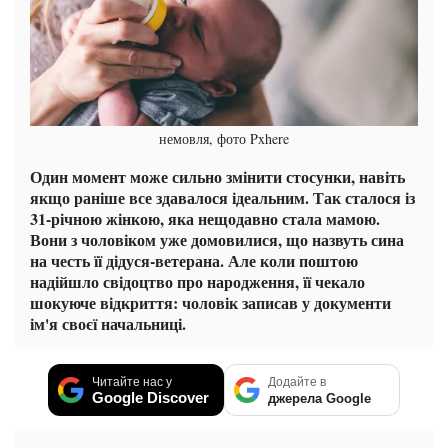
немовля, фото Pxhere
Один момент може сильно змінити стосунки, навіть
якщо раніше все здавалося ідеальним. Так сталося із
31-річною жінкою, яка нещодавно стала мамою.
Вони з чоловіком уже домовилися, що назвуть сина
на честь її дідуся-ветерана. Але коли поштою
надійшло свідоцтво про народження, її чекало
шокуюче відкриття: чоловік записав у документи
ім'я своєї начальниці.
Читайте нас у
Додайте в
Google Discover
джерела Google