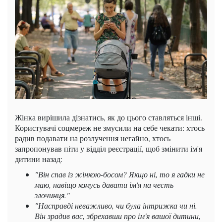
Жінка вирішила дізнатись, як до цього ставляться інші.
Користувачі соцмереж не змусили на себе чекати: хтось
радив подавати на розлучення негайно, хтось
запропонував піти у відділ реєстрації, щоб змінити ім'я
дитини назад:
"Він спав із жінкою-босом? Якщо ні, то я гадки не
маю, навіщо комусь давати ім'я на честь
злочинця."
"Насправді неважливо, чи була інтрижка чи ні.
Він зрадив вас, збрехавши про ім'я вашої дитини,