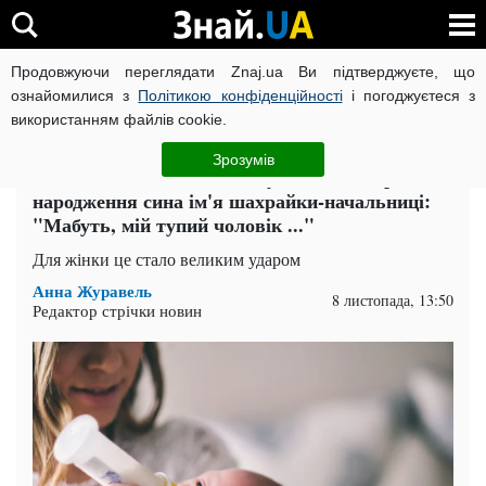
Продовжуючи переглядати Znaj.ua Ви підтверджуєте, що
ВІЙНА РОСІЇ ПРОТИ УКРАЇНИ
КОРОНАВІРУС В УКРАЇНІ І
ознайомилися з
Політикою конфіденційності
і погоджуєтеся з
використанням файлів cookie.
Головна
Попкорн
ЧИТАТЬ НА РУССКОМ
Зрозумів
Батько "тишком" вписав у свідоцтво про
народження сина ім'я шахрайки-начальниці:
"Мабуть, мій тупий чоловік ..."
Для жінки це стало великим ударом
Анна Журавель
8 листопада, 13:50
Редактор стрічки новин