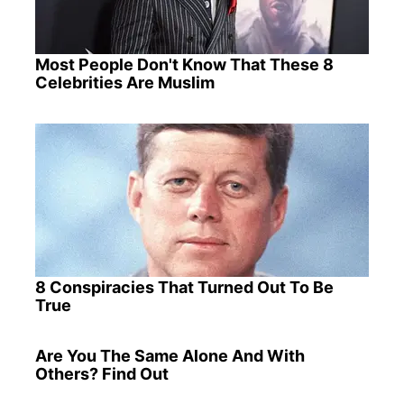
Most People Don't Know That These 8
Celebrities Are Muslim
8 Conspiracies That Turned Out To Be
True
Are You The Same Alone And With
Others? Find Out