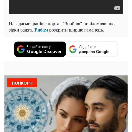
Нагадаємо, раніше портал "Знай.ua" повідомляв, що
Рибам
зірки радять
розкрити ширше гаманець.
Читайте нас у
Додайте в
Google Discover
джерела Google
ПОПКОРН