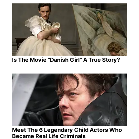
Is The Movie "Danish Girl" A True Story?
Meet The 6 Legendary Child Actors Who
Became Real Life Criminals