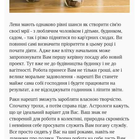
Леви мають однаково рівні шанси як створити сім'ю
своєї мрії - з люблячим чоловіком і дітьми, будинком,
садом, - так і різко піднятися по кар'єрних сходах. Ви
повинні самі визначити пріоритети в цьому році і
почати діяти. Адже вже влітку начальник може
запропонувати Вам першу керівну посаду або новий
проект. Тут вже не до будівництва будинку і не до
вагітності. Робота принесе Вам не тільки гроші, але і
велике моральне задоволення - нарешті Ви станете
майже сама собі господиня і будете працювати на
результат, а не відсиджувати годинник і ліпити звіти.
Раки нарешті зможуть заробляти власною творчістю.
Спочатку трохи, а потім справа піде. Астрологи кажуть,
що це ідеальний варіант для Вас. Ваш знак не
створений для роботи в колективі, природна скромність
і невміння себе просувати служить Вам погану службу.
Все просто сидять у Вас на шиї роками, навіть не
думаючи про подяки. Творча робота на себе дасть Вам