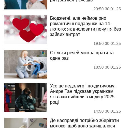
20:50 30.01.25
Бюджетні, але неймовірно
романтичні подарунки на 14
лютого: як висловити почуття без
зайвих витрат
19:50 30.01.25
Скільки речей можна прати за
один раз
18:50 30.01.25
Усе це недолуго і по-дитячому:
Андре Тан підказав українкам,
які лахи вийшли з моди у 2025
році
14:50 30.01.25
Де насправді потрібно зберігати
молоко, щоб воно залишалося