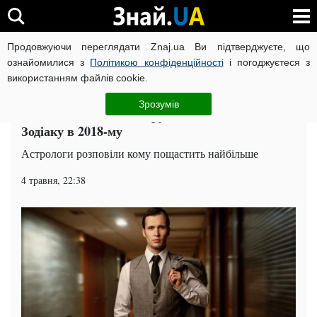
Продовжуючи переглядати Znaj.ua Ви підтверджуєте, що
ВІЙНА РОСІЇ ПРОТИ УКРАЇНИ
КОРОНАВІРУС В УКРАЇНІ І
ознайомилися з
Політикою конфіденційності
і погоджуєтеся з
використанням файлів cookie.
Головна
Попкорн
ЧИТАТЬ НА РУССКОМ
Зрозумів
Успіхи та багатство обрушаться на ці знаки
Зодіаку в 2018-му
Астрологи розповіли кому пощастить найбільше
4 травня, 22:38