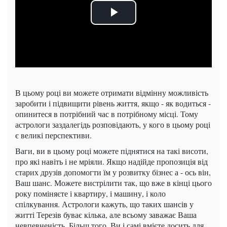
В цьому році ви можете отримати відмінну можливість
заробити і підвищити рівень життя, якщо - як водиться -
опинитеся в потрібний час в потрібному місці. Тому
астрологи заздалегідь розповідають, у кого в цьому році
є великі перспективи.
Ваги, ви в цьому році можете піднятися на такі висоти,
про які навіть і не мріяли. Якщо надійде пропозиція від
старих друзів допомогти їм у розвитку бізнес а - ось він,
Ваш шанс. Можете вистрілити так, що вже в кінці цього
року поміняєте і квартиру, і машину, і коло
спілкування. Астрологи кажуть, що таких шансів у
житті Терезів буває кілька, але всьому заважає Ваша
невпевненість. Більш того, Ви і самі вмієте досить для