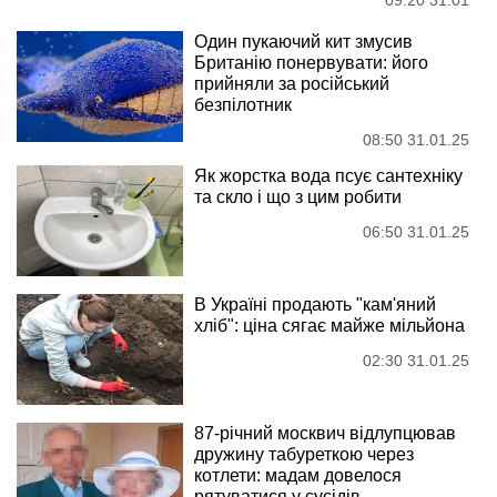
09:20 31.01
Один пукаючий кит змусив
Британію понервувати: його
прийняли за російський
безпілотник
08:50 31.01.25
Як жорстка вода псує сантехніку
та скло і що з цим робити
06:50 31.01.25
В Україні продають "кам'яний
хліб": ціна сягає майже мільйона
02:30 31.01.25
87-річний москвич відлупцював
дружину табуреткою через
котлети: мадам довелося
рятуватися у сусідів