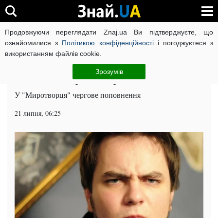
Продовжуючи переглядати Znaj.ua Ви підтверджуєте, що
ВІЙНА РОСІЇ ПРОТИ УКРАЇНИ
КОРОНАВІРУС В УКРАЇНІ І
ознайомилися з
Політикою конфіденційності
і погоджуєтеся з
використанням файлів cookie.
Головна
Суспільство
ЧИТАТЬ НА РУССКОМ
Зрозумів
Російський "король" загримів до Чистилища
У "Миротворця" чергове поповнення
21 липня, 06:25