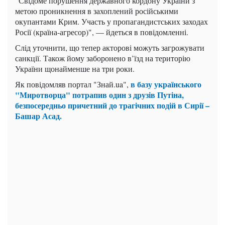
"Свідоме порушення державного кордону України з
метою проникнення в захоплений російськими
окупантами Крим. Участь у пропагандистських заходах
Росії (країна-агресор)", — йдеться в повідомленні.
Слід уточнити, що тепер акторові можуть загрожувати
санкції. Також йому заборонено в’їзд на територію
України щонайменше на три роки.
в базу українського
Як повідомляв портал "Знай.ua",
"Миротворца" потрапив один з друзів Путіна,
безпосередньо причетний до трагічних подій в Сирії –
Башар Асад.