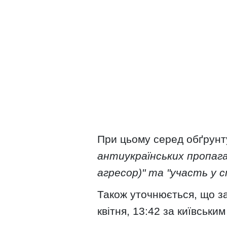
При цьому серед обґрун
антиукраїнських пропага
агресор)" та "участь у с
Також уточнюється, що зап
квітня, 13:42 за київськи