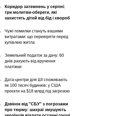
Коридор затемнень у серпні:
5
три молитви-обереги, які
захистять дітей від бід і хвороб
Чужі помилки стануть вашими
5
витратами: що перевіряти перед
купівлею житла
Земельний податок за дачу: 60
5
днів рахують від вручення
платіжки
Дата-центри для ШІ споживають
5
як 100 тисяч будинків: у США
проєкти на $18 млрд під загрозою
Дзвінок від "СБУ" з погрозами
5
про тюрму: шахраї змушують
українців віддати останні гроші