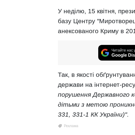
У неділю, 15 квітня, през
базу Центру "Миротворець
анексованого Криму в 201
Читайте нас 
Google Dis
Так, в якості обґрунтуван
держави на інтернет-ресу
порушення Державного к
дітьми з метою проникне
331, 331-1 КК України)"
.