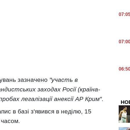
07:0
07:0
06:5
тувань зазначено
"участь в
ндистських заходах Росії (країна-
пробах легалізації анексії АР Крим"
.
НО
ис в базі з'явився в неділю, 15
м часом.