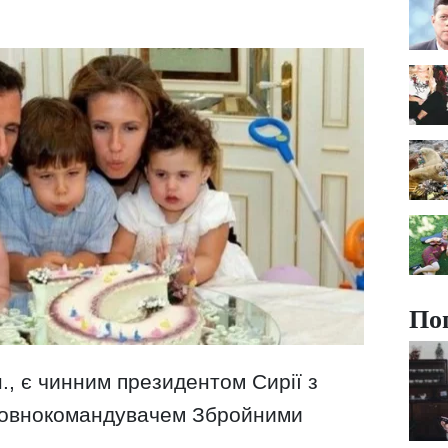
По
н., є чинним президентом Сирії з
оловнокомандувачем Збройними