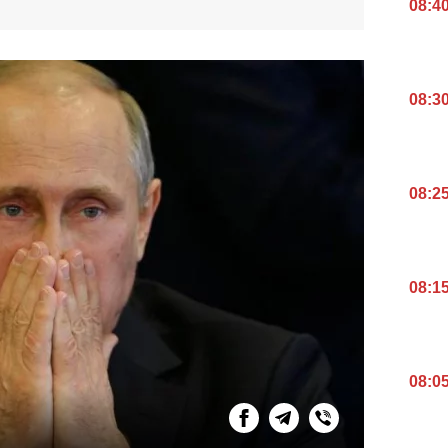
08:4
08:3
08:2
08:1
08:0