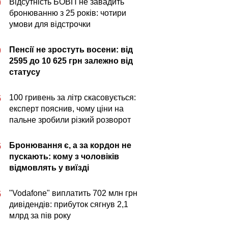
Відсутність БОВП не завадить
0
бронюванню з 25 років: чотири
умови для відстрочки
Пенсії не зростуть восени: від
0
2595 до 10 625 грн залежно від
статусу
100 гривень за літр скасовується:
5
експерт пояснив, чому ціни на
пальне зробили різкий розворот
Бронювання є, а за кордон не
5
пускають: кому з чоловіків
відмовлять у виїзді
"Vodafone" виплатить 702 млн грн
5
дивідендів: прибуток сягнув 2,1
млрд за пів року