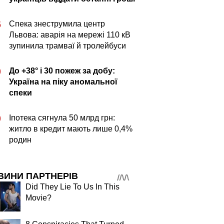
Спека знеструмила центр
5
Львова: аварія на мережі 110 кВ
зупинила трамваї й тролейбуси
До +38° і 30 пожеж за добу:
0
Україна на піку аномальної
спеки
Іпотека сягнула 50 млрд грн:
0
житло в кредит мають лише 0,4%
родин
ВИНИ ПАРТНЕРІВ
Did They Lie To Us In This
Movie?