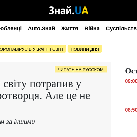
юбленці
Auto.Знай
Життя
Війна
Суспільств
ОРОНАВІРУС В УКРАЇНІ І СВІТІ
НОВИНИ ДНЯ
Ос
ЧИТАТЬ НА РУССКОМ
 світу потрапив у
09:0
отворця. Але це не
08:5
м за іншими