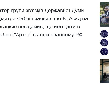
тор групи зв'язків Державної Думи
митро Саблін заявив, що Б. Асад на
егацією повідомив, що його діти в
таборі "Артек" в анексованному РФ