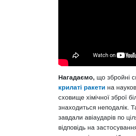
Нагадаємо,
що збройні 
крилаті ракети
на науков
сховище хімічної зброї б
знаходиться неподалік. Т
завдали авіаударів по ціля
відповідь на застосуванн