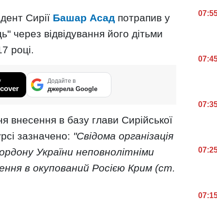
07:5
идент Сирії
Башар Асад
потрапив у
" через відвідування його дітьми
7 році.
07:4
у
Додайте в
cover
джерела Google
07:3
ня внесення в базу глави Сирійської
рсі зазначено:
"Свідома організація
07:2
ордону України неповнолітніми
ння в окупований Росією Крим (ст.
07:1