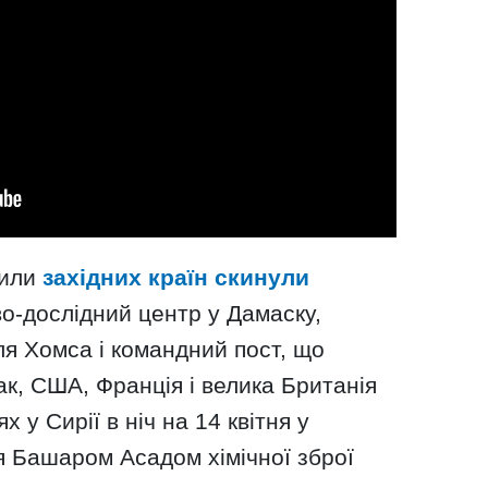
сили
західних країн скинули
о-дослідний центр у Дамаску,
іля Хомса і командний пост, що
ак, США, Франція і велика Британія
х у Сирії в ніч на 14 квітня у
я Башаром Асадом хімічної зброї