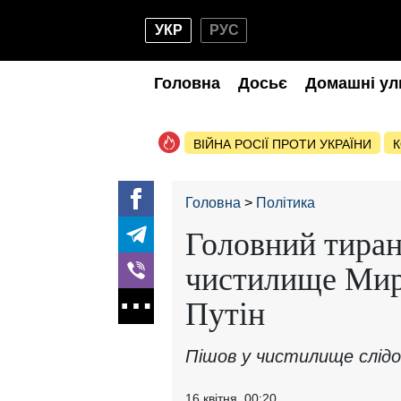
УКР
РУС
Головна
Досьє
Домашні ул
ВІЙНА РОСІЇ ПРОТИ УКРАЇНИ
К
Головна
Політика
Головний тиран
чистилище Мир
Путін
Пішов у чистилище слідо
16 квітня, 00:20