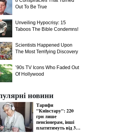
8 Conspiracies That Turned
Out To Be True
Unveiling Hypocrisy: 15
Taboos The Bible Condemns!
Scientists Happened Upon
The Most Terrifying Discovery
’90s TV Icons Who Faded Out
Of Hollywood
пулярні новини
Тарифи
"Київстару": 220
грн лише
пенсіонерам, інші
платитимуть від 370
грн