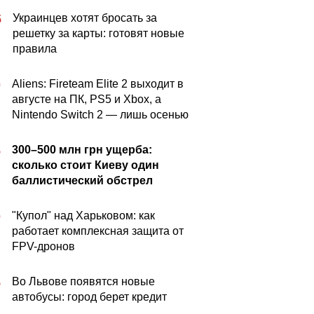
Украинцев хотят бросать за
5
решетку за карты: готовят новые
правила
Aliens: Fireteam Elite 2 выходит в
0
августе на ПК, PS5 и Xbox, а
Nintendo Switch 2 — лишь осенью
300–500 млн грн ущерба:
5
сколько стоит Киеву один
баллистический обстрел
"Купол" над Харьковом: как
0
работает комплексная защита от
FPV-дронов
Во Львове появятся новые
5
автобусы: город берет кредит