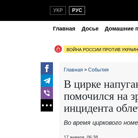
УКР
РУС
Главная
Досье
Домашние 
ВОЙНА РОССИИ ПРОТИВ УКРАИ
Главная
События
В цирке напуга
помочился на з
инцидента обле
Во время циркового ном
17 января, 06:38