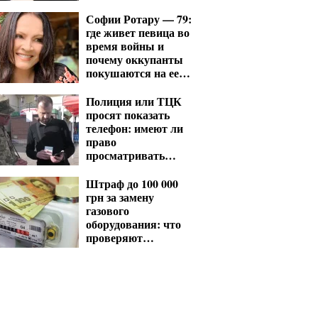
нет в ПДД
Софии Ротару — 79:
где живет певица во
время войны и
почему оккупанты
покушаются на ее
отель в Ялте
Полиция или ТЦК
просят показать
телефон: имеют ли
право
просматривать
ваши переписки и
фото
Штраф до 100 000
грн за замену
газового
оборудования: что
проверяют
газовщики