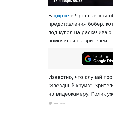
17 января, 06:38
В
цирке
в Ярославской об
представления бобер, ко
под купол на раскачиваю
помочился на зрителей.
Читайте нас 
Google Dis
Известно, что случай пр
"Звездный круиз". Зрите
на видеокамеру. Ролик уж