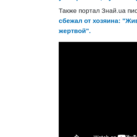
Также портал Знай.ua пи
сбежал от хозяина: "Жи
жертвой".