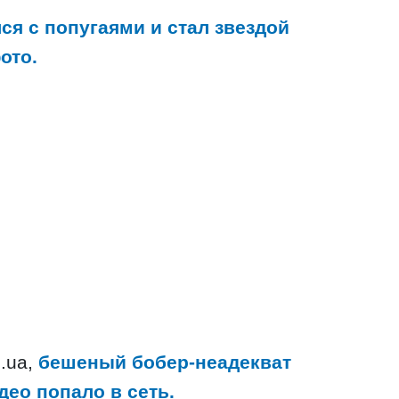
ся с попугаями и стал звездой
ото.
.ua,
бешеный бобер-неадекват
део попало в сеть.