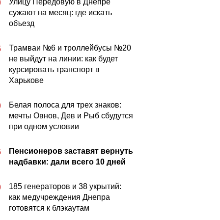
Улицу Передовую в Днепре
0
сужают на месяц: где искать
объезд
Трамваи №6 и троллейбусы №20
5
не выйдут на линии: как будет
курсировать транспорт в
Харькове
Белая полоса для трех знаков:
0
мечты Овнов, Дев и Рыб сбудутся
при одном условии
Пенсионеров заставят вернуть
5
надбавки: дали всего 10 дней
185 генераторов и 38 укрытий:
0
как медучреждения Днепра
готовятся к блэкаутам