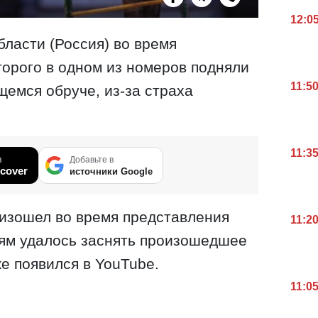
12:0
ласти (Россия) во время
торого в одном из номеров подняли
11:5
щемся обруче, из-за страха
11:3
в
Добавьте в
cover
источники Google
оизошел во время представления
11:2
лям удалось заснять произошедшее
е появился в YouTube.
11:0