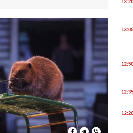
13:2
13:0
12:5
12:3
12:2