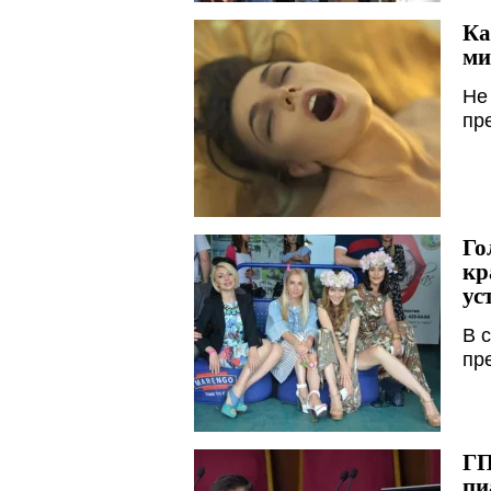
Ка
ми
Не
пр
Го
кр
ус
В 
пр
ГП
пи