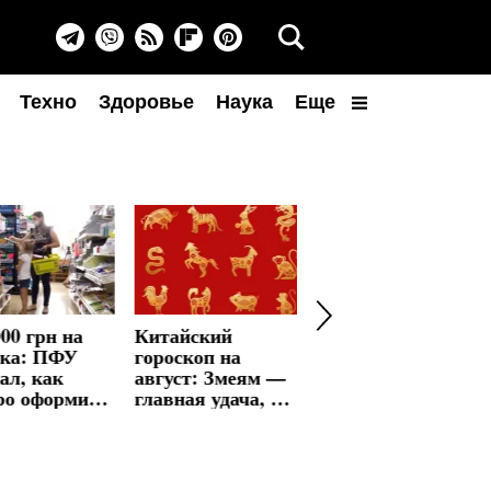
Техно
Здоровье
Наука
Еще
00 грн на
Китайский
24
нка: ПФУ
гороскоп на
баллистические
ал, как
август: Змеям —
ракеты по Киеву
ро оформить
главная удача, а
за ночь: 17
ату
Тиграм — месяц
погибших —
испытаний
рекорд жертв с
апреля 2022