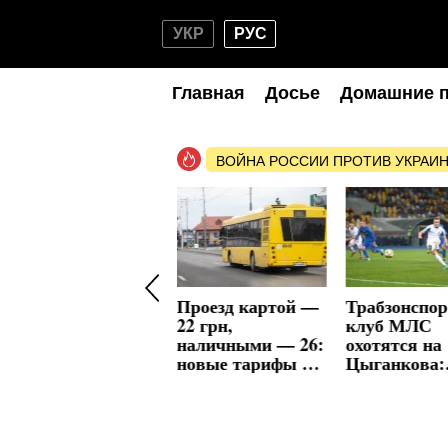
УКР
РУС
Главная
Досье
Домашние 
ВОЙНА РОССИИ ПРОТИВ УКРАИ
287,5 млн грн на
Проезд картой —
Трабзонспор
бесплатные
22 грн,
клуб МЛС
обеды:
наличными — 26:
охотятся на
школьников
новые тарифы в
Цыганкова:
накормят
транспорте,
Жирона не
горячим с
штраф 460 грн
снижает цен
сентября
лидера сбор
Украины