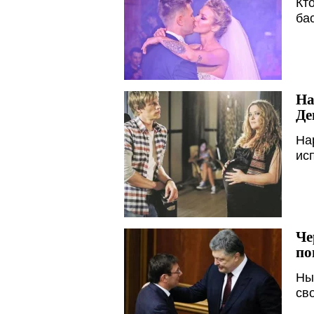
Кт
ба
На
Де
На
ис
Че
по
Ны
св