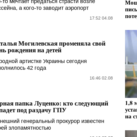
о-то мечтает предаться страсти возле
Мош
ссейна, а кого-то заводит аэропорт
пись
поте
17:52 04.08
талья Могилевская променяла свой
нь рождения на детей
родной артистке Украины сегодня
полнилось 42 года
16:46 02.08
рная папка Луценко: кто следующий
1,8 
падет под раздачу ГПУ
уста
на с
нешний генеральный прокурор известен
оей злопамятностью