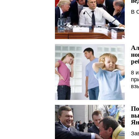
ве
В 
Ал
но
ре
8 
пр
вз
По
вы
Ян
За