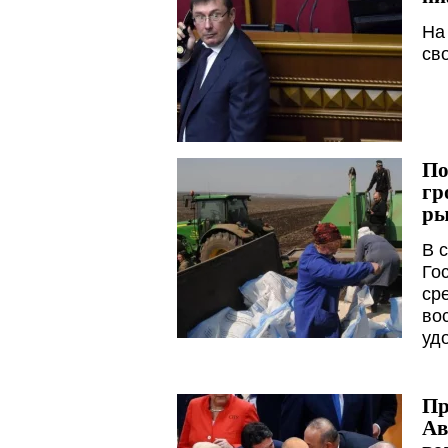
На
св
По
гр
ры
В 
Го
ср
во
уд
Пр
Ав