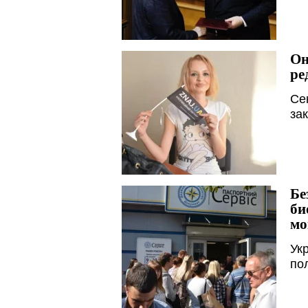
Он
ре
Се
за
Бе
би
мо
Ук
по