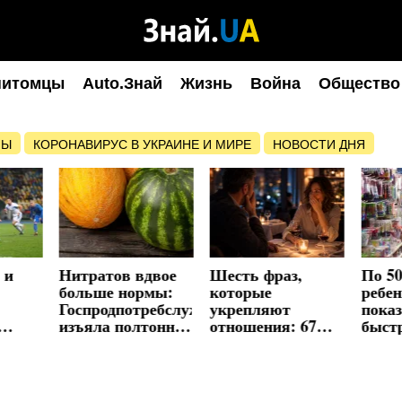
питомцы
Auto.Знай
Жизнь
Война
Общество
НЫ
КОРОНАВИРУС В УКРАИНЕ И МИРЕ
НОВОСТИ ДНЯ
 и
Нитратов вдвое
Шесть фраз,
По 50
больше нормы:
которые
ребе
Госпродпотребслужба
укрепляют
показ
изъяла полтонны
отношения: 67%
быст
дынь
пар уменьшили
выпл
у на
конфликты
ной
благодаря
простым словам