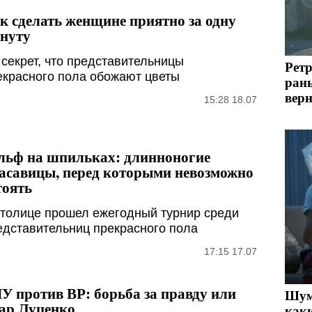
к сделать женщине приятно за одну
нуту
 секрет, что представительницы
Рет
екрасного пола обожают цветы
ран
вер
15:28 18.07
льф на шпильках: длинноногие
асавицы, перед которыми невозможно
тоять
столице прошел ежегодный турнир среди
едставительниц прекрасного пола
17:15 17.07
У против ВР: борьба за правду или
Шум 
ар Луценко
как