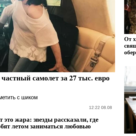
От х
свящ
обе
частный самолет за 27 тыс. евро
метить с шиком
12:22 08.08
т это жара: звезды рассказали, где
бят летом заниматься любовью