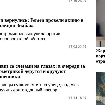
18:16 25.07
и вернулись: Femen провели акцию в
дакции Знай.ua
кстремистка выступила против
конопроекта об абортах
17:03 22.07
Жара
порт
отр
звиз со слезами на глазах: в очереди за
ометрикой дерутся и орудуют
шенники
раинцы сутками стоят на улице, надеясь
лучить долгожданный паспорт
17:14 18.07