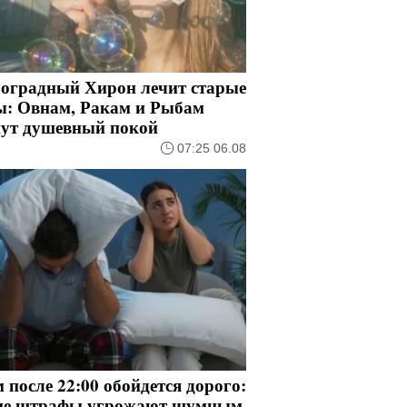
роградный Хирон лечит старые
ы: Овнам, Ракам и Рыбам
нут душевный покой
07:25 06.08
после 22:00 обойдется дорого:
ие штрафы угрожают шумным