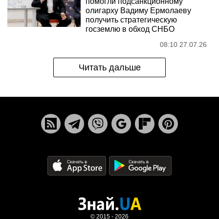
помогли подсанкционному
олигарху Вадиму Ермолаеву
получить стратегическую
госземлю в обход СНБО
08:10 27.07.26
Читать дальше
© 2015 - 2026