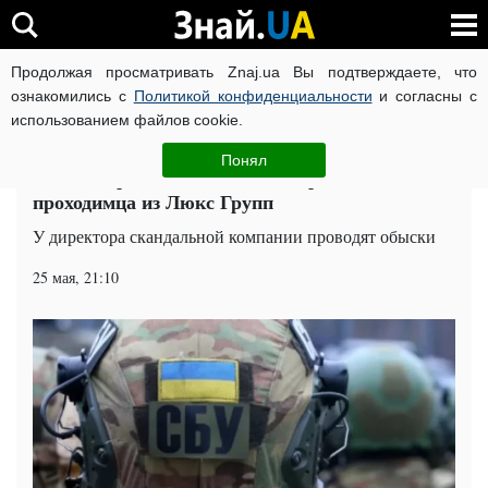
Продолжая просматривать Znaj.ua Вы подтверждаете, что
ВОЙНА РОССИИ ПРОТИВ УКРАИНЫ
КОРОНАВИРУС В 
ознакомились с
Политикой конфиденциальности
и согласны с
использованием файлов cookie.
Главная
Компромат
ЧИТАТИ УКРАЇНСЬКОЮ
Понял
Александр Лицкевич: СБУ добралась до
проходимца из Люкс Групп
У директора скандальной компании проводят обыски
25 мая, 21:10