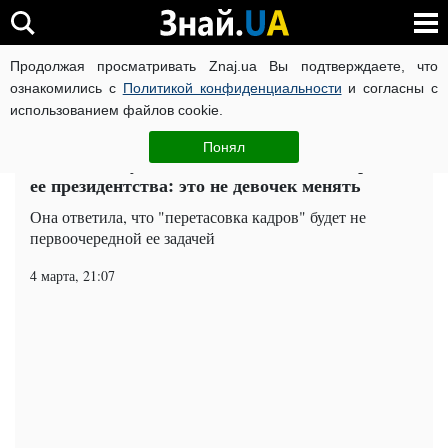
Продолжая просматривать Znaj.ua Вы подтверждаете, что
ВОЙНА РОССИИ ПРОТИВ УКРАИНЫ
КОРОНАВИРУС В 
ознакомились с
Политикой конфиденциальности
и согласны с
использованием файлов cookie.
Главная
Политика
ЧИТАТИ УКРАЇНСЬКОЮ
Понял
Тимошенко указала место Авакова во времена
ее президентства: это не девочек менять
Она ответила, что "перетасовка кадров" будет не
первоочередной ее задачей
4 марта, 21:07