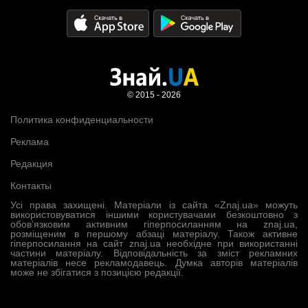
© 2015 - 2026
Политика конфиденциальности
Реклама
Редакция
Контакты
Усі права захищені. Матеріали із сайта «Znaj.ua» можуть
використовуватися іншими користувачами безкоштовно з
обов’язковим активним гіперпосиланням на znaj.ua,
розміщеним в першому абзаці матеріалу. Також активне
гіперпосилання на сайт znaj.ua необхідне при використанні
частини матеріалу. Відповідальність за зміст рекламних
матеріалів несе рекламодавець. Думка авторів матеріалів
може не збігатися з позицією редакції.