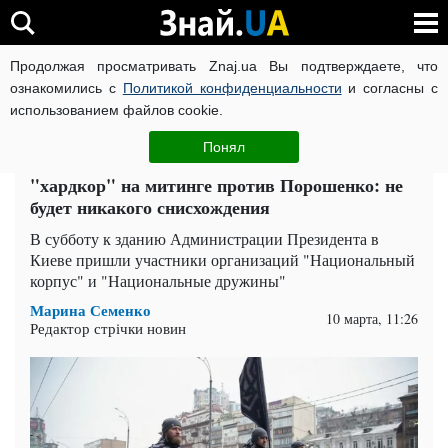
Продолжая просматривать Znaj.ua Вы подтверждаете, что
ВОЙНА РОССИИ ПРОТИВ УКРАИНЫ
КОРОНАВИРУС В 
ознакомились с
Политикой конфиденциальности
и согласны с
использованием файлов cookie.
Главная
Политика
ЧИТАТИ УКРАЇНСЬКОЮ
Понял
Аваков пообещал жестко наказать за
"хардкор" на митинге против Порошенко: не
будет никакого снисхождения
В субботу к зданию Администрации Президента в
Киеве пришли участники организаций "Национальный
корпус" и "Национальные дружины"
Марина Семенко
10 марта, 11:26
Редактор стрічки новин