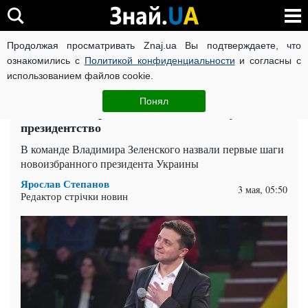
Продолжая просматривать Znaj.ua Вы подтверждаете, что
ВОЙНА РОССИИ ПРОТИВ УКРАИНЫ
КОРОНАВИРУС В 
ознакомились с
Политикой конфиденциальности
и согласны с
использованием файлов cookie.
Главная
Политика
ЧИТАТИ УКРАЇНСЬКОЮ
Понял
У Зеленского рассказали, с чего начнут
президентство
В команде Владимира Зеленского назвали первые шаги
новоизбранного президента Украины
Ярослав Степанов
3 мая, 05:50
Редактор стрічки новин