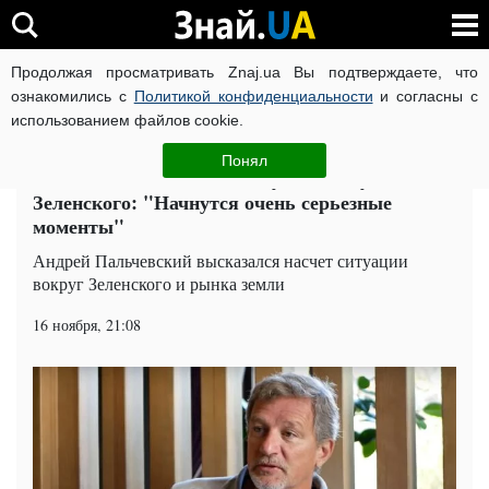
Продолжая просматривать Znaj.ua Вы подтверждаете, что
ВОЙНА РОССИИ ПРОТИВ УКРАИНЫ
КОРОНАВИРУС В 
ознакомились с
Политикой конфиденциальности
и согласны с
использованием файлов cookie.
Главная
Политика
ЧИТАТИ УКРАЇНСЬКОЮ
Понял
Пальчевский назвал главную ошибку
Зеленского: "Начнутся очень серьезные
моменты"
Андрей Пальчевский высказался насчет ситуации
вокруг Зеленского и рынка земли
16 ноября, 21:08