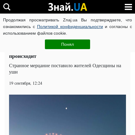
Продолжая просматривать Znaj.ua Вы подтверждаете, что
ВОЙНА РОССИИ ПРОТИВ УКРАИНЫ
КОРОНАВИРУС В 
ознакомились с
Политикой конфиденциальности
и согласны с
использованием файлов cookie.
Главная
Попкорн
ЧИТАТИ УКРАЇНСЬКОЮ
Понял
Одесситы засняли послание инопланетян: что
происходит
Странное мерцание поставило жителей Одесщины на
уши
19 сентября, 12:24