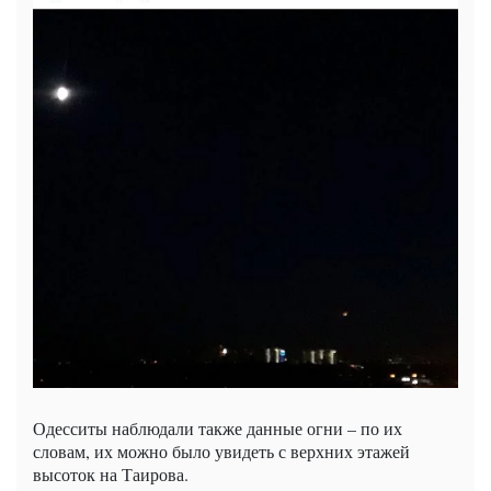
Одесситы наблюдали также данные огни – по их
словам, их можно было увидеть с верхних этажей
высоток на Таирова.