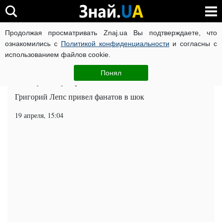
Продолжая просматривать Znaj.ua Вы подтверждаете, что
ВОЙНА РОССИИ ПРОТИВ УКРАИНЫ
КОРОНАВИРУС В 
ознакомились с
Политикой конфиденциальности
и согласны с
использованием файлов cookie.
Главная
Шоу-бизнес
ЧИТАТИ УКРАЇНСЬКОЮ
Понял
Лепс ужаснул фанатов сменой имиджа
Григорий Лепс привел фанатов в шок
19 апреля, 15:04