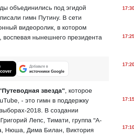
ды объединились под эгидой
17:3
писали гимн Путину. В сети
нный видеоролик, в котором
, воспевая нынешнего президента
17:2
17:2
в
Добавьте в
cover
источники Google
"Путеводная звезда"
, которое
17:1
uTube, - это гимн в поддержку
 выборах-2018. В создании
Григорий Лепс, Тимати, группа "А-
17:1
а, Нюша, Дима Билан, Виктория