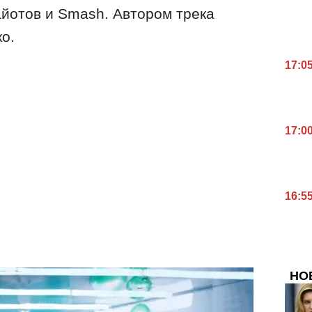
йотов и Smash. Автором трека
о.
17:0
17:0
16:5
НО