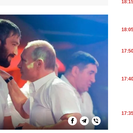
18:1
18:0
17:5
17:4
17:3