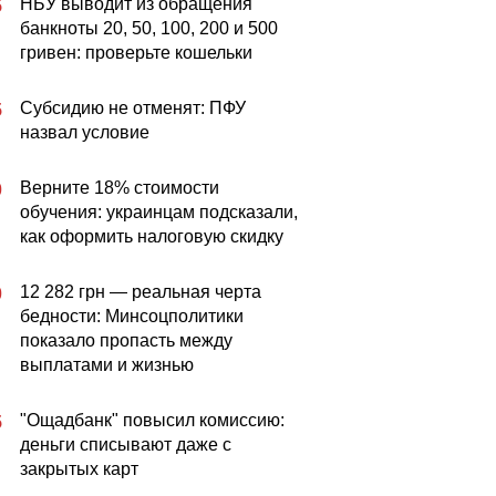
НБУ выводит из обращения
5
банкноты 20, 50, 100, 200 и 500
гривен: проверьте кошельки
Субсидию не отменят: ПФУ
5
назвал условие
Верните 18% стоимости
0
обучения: украинцам подсказали,
как оформить налоговую скидку
12 282 грн — реальная черта
0
бедности: Минсоцполитики
показало пропасть между
выплатами и жизнью
"Ощадбанк" повысил комиссию:
5
деньги списывают даже с
закрытых карт