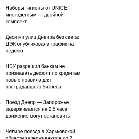
Наборы гигиены от UNICEF:
0
многодетным — двойной
комплект
Десятки улиц Днепра без света:
5
ЦЭК опубликовала график на
неделю
НБУ разрешил банкам не
0
признавать дефолт по кредитам:
новые правила для
пострадавшего бизнеса
Поезд Днепр — Запорожье
5
задерживается на 2,5 часа:
движение могут остановить
Четыре поезда в Харьковской
0
области задерживаются до 2