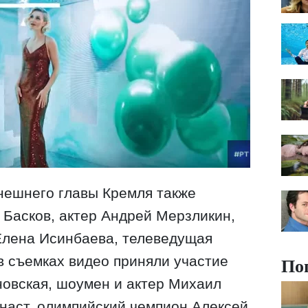
нешнего главы Кремля также
 Басков, актер Андрей Мерзликин,
Елена Исинбаева, телеведущая
По
в съемках видео приняли участие
овская, шоумен и актер Михаил
мнаст, олимпийский чемпион Алексей