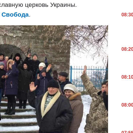
славную церковь Украины.
 Свобода
.
08:3
08:2
08:1
08:0
07:5