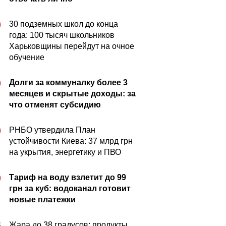
30 подземных школ до конца
0
года: 100 тысяч школьников
Харьковщины перейдут на очное
обучение
Долги за коммуналку более 3
0
месяцев и скрытые доходы: за
что отменят субсидию
РНБО утвердила План
0
устойчивости Киева: 37 млрд грн
на укрытия, энергетику и ПВО
Тариф на воду взлетит до 99
0
грн за куб: водоканал готовит
новые платежки
Жара до 38 градусов: продукты
5