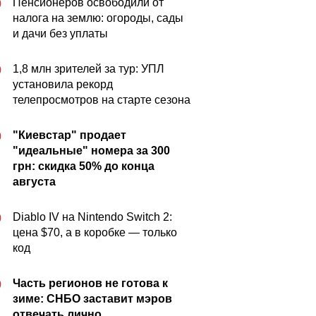
Пенсионеров освободили от
0
налога на землю: огороды, сады
и дачи без уплаты
1,8 млн зрителей за тур: УПЛ
0
установила рекорд
телепросмотров на старте сезона
"Киевстар" продает
0
"идеальные" номера за 300
грн: скидка 50% до конца
августа
Diablo IV на Nintendo Switch 2:
0
цена $70, а в коробке — только
код
Часть регионов не готова к
0
зиме: СНБО заставит мэров
отвечать лично