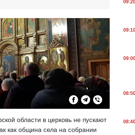
09:2
09:1
09:0
08:5
ской области в церковь не пускают
08:4
к как община села на собрании