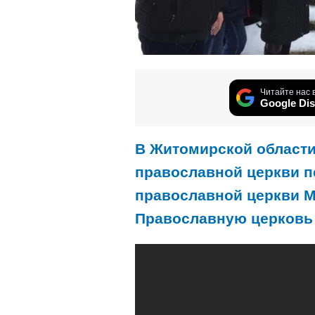
Читайте нас 
Google Dis
В Житомирской област
православной церкви п
православной церкви М
Православную церковь