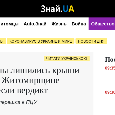
питомцы
Auto.Знай
Жизнь
Война
Общество
НЫ
КОРОНАВИРУС В УКРАИНЕ И МИРЕ
НОВОСТИ ДНЯ
По
ЧИТАТИ УКРАЇНСЬКОЮ
пы лишились крыши
09:3
на Житомирщине
сли вердикт
09:3
 перешла в ПЦУ