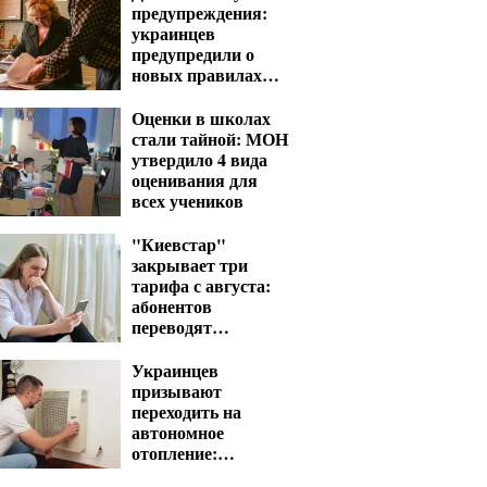
предупреждения:
украинцев
предупредили о
новых правилах
взыскания долгов
Оценки в школах
стали тайной: МОН
утвердило 4 вида
оценивания для
всех учеников
"Киевстар"
закрывает три
тарифа с августа:
абонентов
переводят
автоматически
Украинцев
призывают
переходить на
автономное
отопление:
государство