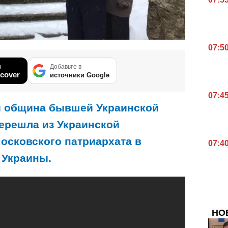
07:5
в
Добавьте в
cover
источники Google
07:4
и община бывшей Украинской
ерешла из Украинской
осковского патриархата в
07:4
 Украины.
НО