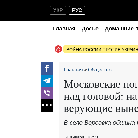
УКР
РУС
Главная
Досье
Домашние 
ВОЙНА РОССИИ ПРОТИВ УКРАИ
Главная
Общество
Московские по
над головой: 
верующие выне
В селе Ворсовка община
14 января, 06:59