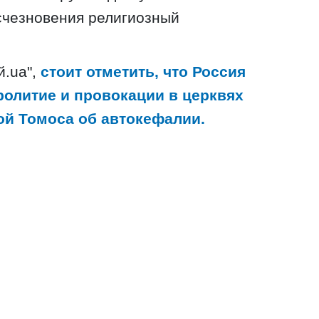
счезновения религиозный
.ua",
стоит отметить, что Россия
ролитие и провокации в церквях
ой Томоса об автокефалии.