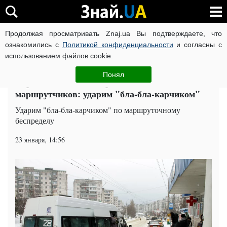
Продолжая просматривать Znaj.ua Вы подтверждаете, что
ВОЙНА РОССИИ ПРОТИВ УКРАИНЫ
КОРОНАВИРУС В 
ознакомились с
Политикой конфиденциальности
и согласны с
использованием файлов cookie.
Главная
Общество
ЧИТАТИ УКРАЇНСЬКОЮ
Понял
Украинцы восстали против наглых
маршрутчиков: ударим "бла-бла-карчиком"
Ударим "бла-бла-карчиком" по маршруточному
беспределу
23 января, 14:56