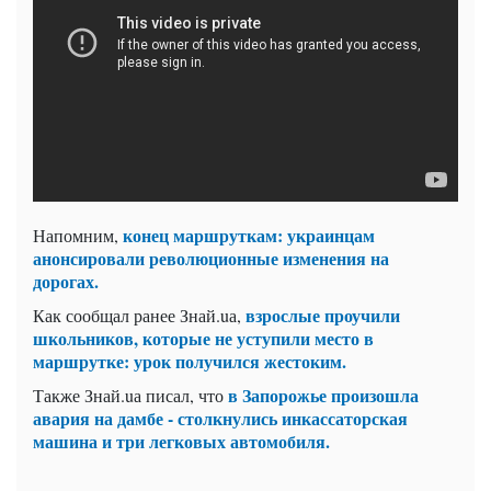
конец маршруткам: украинцам
Напомним,
анонсировали революционные изменения на
дорогах.
взрослые проучили
Как сообщал ранее Знай.uа,
школьников, которые не уступили место в
маршрутке: урок получился жестоким.
в Запорожье произошла
Также Знай.uа писал, что
авария на дамбе - столкнулись инкассаторская
машина и три легковых автомобиля.