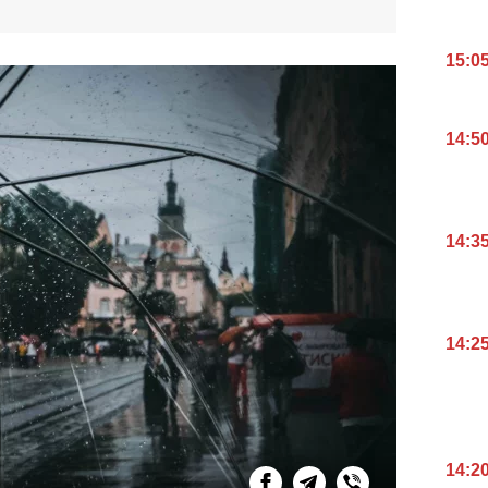
15:0
14:5
14:3
14:2
14:2