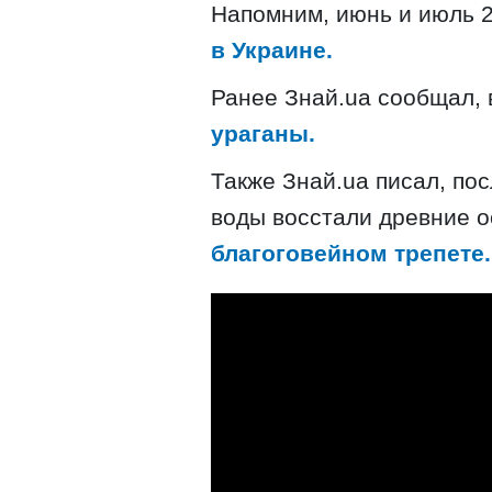
Напомним, июнь и июль 
в Украине.
Ранее Знай.ua сообщал,
ураганы.
Также Знай.ua писал, п
ос
воды восстали древние о
благоговейном трепете.