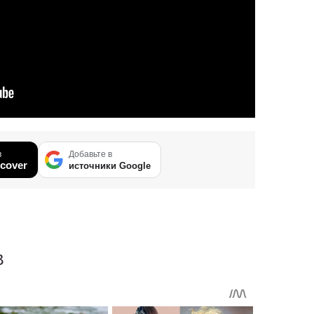
в
Добавьте в
cover
источники Google
В