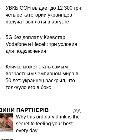
УВКБ ООН выдает до 12 300 грн:
0
четыре категории украинцев
получат выплаты в августе
5G без доплат у Киевстар,
5
Vodafone и lifecell: три условия
для подключения
Кличко может стать самым
0
возрастным чемпионом мира в
50 лет: украинец раскрыл, что
толкнуло его в бокс
ВИНИ ПАРТНЕРІВ
Why this ordinary drink is the
secret to feeling your best
every day