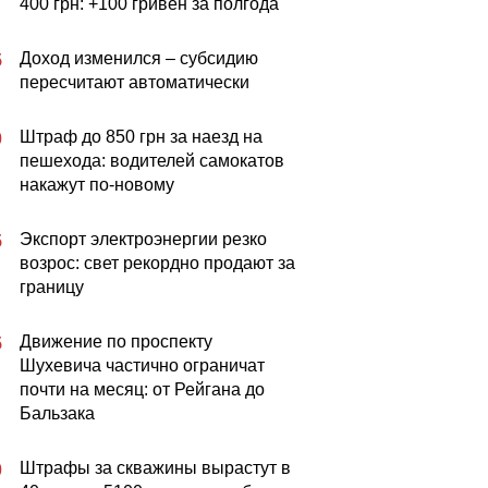
400 грн: +100 гривен за полгода
Доход изменился – субсидию
5
пересчитают автоматически
Штраф до 850 грн за наезд на
0
пешехода: водителей самокатов
накажут по-новому
Экспорт электроэнергии резко
5
возрос: свет рекордно продают за
границу
Движение по проспекту
5
Шухевича частично ограничат
почти на месяц: от Рейгана до
Бальзака
Штрафы за скважины вырастут в
0