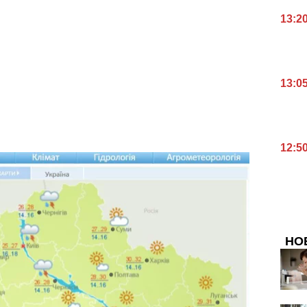
13:2
13:0
12:5
НО