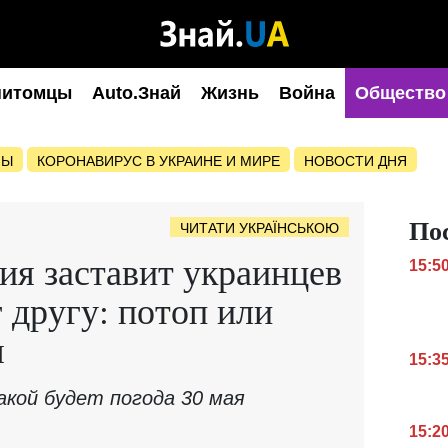
питомцы
Auto.Знай
Жизнь
Война
Общество
НЫ
КОРОНАВИРУС В УКРАИНЕ И МИРЕ
НОВОСТИ ДНЯ
По
ЧИТАТИ УКРАЇНСЬКОЮ
ия заставит украинцев
15:5
 другу: потоп или
я
15:3
акой будет погода 30 мая
15:2