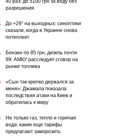
40 раз: до 5100 грн за воду без
разрешения
До +29° на выходных: синоптики
5
сказали, когда в Украине снова
потеплеет
Бензин по 85 грн, дизель почти
5
99: АМКУ расследует сговор на
рынке топлива
«Сын так крепко держался за
0
меня»: Джамала показала
последствия атаки на Киев и
обратилась к миру
Не только газ, тепло и горячая
5
вода: какие еще тарифы
предлагают заморозить