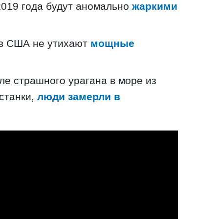
2019 года будут аномально
жаркими
 в США не утихают
мощные
ле страшного урагана в море из
станки,
люди замерли в