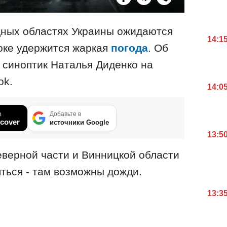
адных областях Украины ожидаются
14:1
токе удержится жаркая
погода
. Об
 синоптик Наталья Диденко на
ok.
14:0
в
Добавьте в
cover
источники Google
13:5
северной части и Винницкой области
яться - там возможны дожди.
13:3