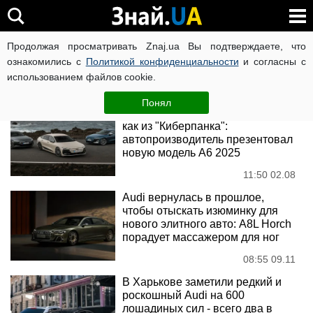
Audi
Продолжая просматривать Znaj.ua Вы подтверждаете, что
ознакомились с
Политикой конфиденциальности
и согласны с
использованием файлов cookie.
Новости
Понял
Премиальный седан Audi стал
как из "Киберпанка":
автопроизводитель презентовал
новую модель А6 2025
11:50 02.08
Audi вернулась в прошлое,
чтобы отыскать изюминку для
нового элитного авто: A8L Horch
порадует массажером для ног
08:55 09.11
В Харькове заметили редкий и
роскошный Audi на 600
лошадиных сил - всего два в