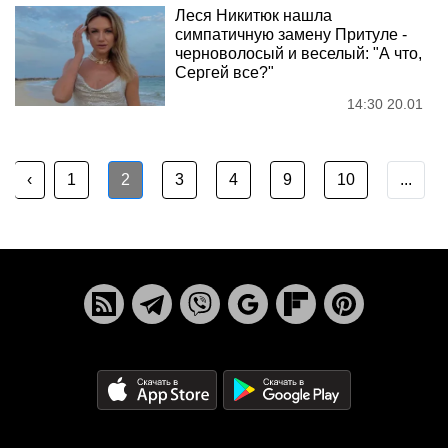
Леся Никитюк нашла
симпатичную замену Притуле -
черноволосый и веселый: "А что,
Сергей все?"
14:30 20.01
‹
1
2
3
4
9
10
...