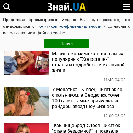
Леся Никитюк
Продолжая просматривать Znaj.ua Вы подтверждаете, что
ознакомились с
Политикой конфиденциальности
и согласны с
использованием файлов cookie.
Новости
Понял
Тина Кароль, Леся Никитюк,
Марина Боржемская: топ самых
популярных "Холостячек"
страны и подробности их личной
жизни
11:45 04.02
У Монатика - Kinder, Никитюк со
спальником, а Сердючка хочет
100 газет: самые причудливые
райдеры звезд шоу-бизнеса
12:00 03.02
"Как нищеброд": Леся Никитюк
"стала бездомной" и показала,