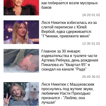
как побирается возле мусорных
баков
18:20 01.02
Леся Никитюк взбесилась из-за
слитой переписки с Юлей
Вербой, едва сдерживается:
"Г*мнюки, привяжите меня"
12:35 01.02
Главное за 30 января:
издевательства в туалете части
Артема Рябчука, день рождения
Пикалова из "Квартал 95" и
скандал на канале "Рада"
20:49 30.01
Леся Никитюк с Машуковским
проснулись под жуткие звуки,
любимчик Насти Приходько
признался - "Люблю, она
лучшая"