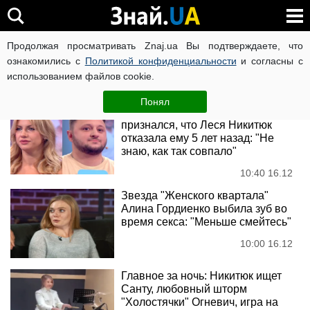
Леся Никитюк
Продолжая просматривать Znaj.ua Вы подтверждаете, что
ознакомились с
Политикой конфиденциальности
и согласны с
использованием файлов cookie.
Новости
Понял
Влад Куран из "Лиги смеха"
признался, что Леся Никитюк
отказала ему 5 лет назад: "Не
знаю, как так совпало"
10:40 16.12
Звезда "Женского квартала"
Алина Гордиенко выбила зуб во
время секса: "Меньше смейтесь"
10:00 16.12
Главное за ночь: Никитюк ищет
Санту, любовный шторм
"Холостячки" Огневич, игра на