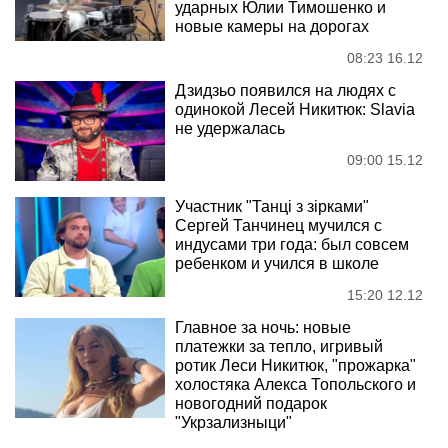
ударных Юлии Тимошенко и
новые камеры на дорогах
08:23 16.12
Дзидзьо появился на людях с
одинокой Лесей Никитюк: Slavia
не удержалась
09:00 15.12
Участник "Танці з зірками"
Сергей Танчинец мучился с
индусами три года: был совсем
ребенком и учился в школе
15:20 12.12
Главное за ночь: новые
платежки за тепло, игривый
ротик Леси Никитюк, "прожарка"
холостяка Алекса Топольского и
новогодний подарок
"Укрзализныци"