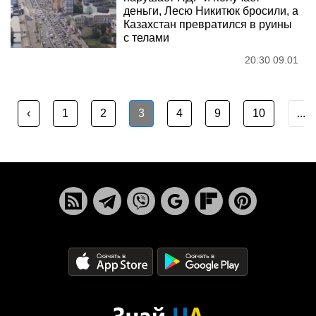
деньги, Лесю Никитюк бросили, а
Казахстан превратился в руины
с телами
20:30 09.01
‹
1
2
3
4
9
10
...