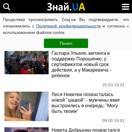
Леся Никитюк
Продолжая просматривать Znaj.ua Вы подтверждаете, что
ознакомились с
Политикой конфиденциальности
и согласны с
использованием файлов cookie.
Новости
Понял
Главное за 19 января: гибель
Гаспара Ульеля, митинги в
поддержку Порошенко, у
сертификатов новый срок
действия, а у Макаревича -
ребенок
20:53 19.01
Леся Никитюк похвасталась
новой "цацкой" - мужчины вмиг
выстроились в очередь: "Могу
быть твоим"
09:00 19.01
Никита Добрынин похвастался