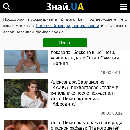
Леся Никитюк
Продолжая просматривать Znaj.ua Вы подтверждаете, что
ознакомились с
Политикой конфиденциальности
и согласны с
использованием файлов cookie.
Новости
Понял
Леся Никитюк в мини-шортах
показала "бесконечные" ноги,
удивилась даже Ольга Сумская:
"Богиня"
19:00 08.12
Александра Зарицкая из
"KAZKA" похвасталась телом в
купальнике после похудения -
Леся Никитюк оценила:
"Афродита"
08:30 08.12
Леся Никитюк задрала ноги ради
опасной забавы: "На кого детей