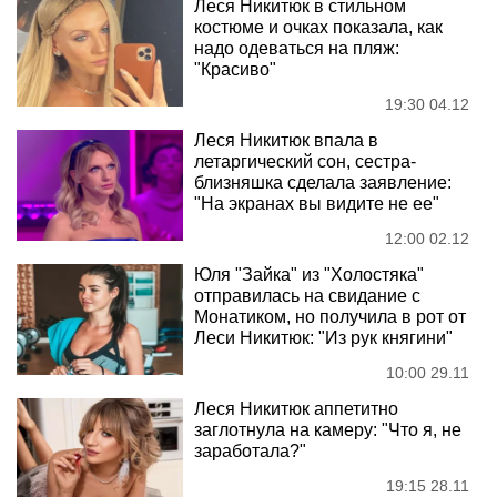
Леся Никитюк в стильном
костюме и очках показала, как
надо одеваться на пляж:
"Красиво"
19:30 04.12
Леся Никитюк впала в
летаргический сон, сестра-
близняшка сделала заявление:
"На экранах вы видите не ее"
12:00 02.12
Юля "Зайка" из "Холостяка"
отправилась на свидание с
Монатиком, но получила в рот от
Леси Никитюк: "Из рук княгини"
10:00 29.11
Леся Никитюк аппетитно
заглотнула на камеру: "Что я, не
заработала?"
19:15 28.11