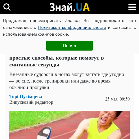
Продолжая просматривать Znaj.ua Вы подтверждаете, что
ВОЙНА РОССИИ ПРОТИВ УКРАИНЫ
КОРОНАВИРУС В 
ознакомились с
Политикой конфиденциальности
и согласны с
использованием файлов cookie.
Главная
Здоровье
ЧИТАТИ УКРАЇНСЬКОЮ
Понял
Судорога схватила ночью? Врачи назвали
простые способы, которые помогут в
считанные секунды
Внезапные судороги в ногах могут застать где угодно
— во сне, после тренировки или даже во время
обычной прогулки
Торі Путімцева
25 мая, 09:50
Випусковий редактор