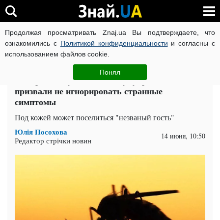
Продолжая просматривать Znaj.ua Вы подтверждаете, что
ВОЙНА РОССИИ ПРОТИВ УКРАИНЫ
КОРОНАВИРУС В 
ознакомились с
Политикой конфиденциальности
и согласны с
использованием файлов cookie.
Главная
Здоровье
ЧИТАТИ УКРАЇНСЬКОЮ
Понял
Комары атакуют по-новому: украинцев
призвали не игнорировать странные
симптомы
Под кожей может поселиться "незваный гость"
Юлія Посохова
14 июня, 10:50
Редактор стрічки новин